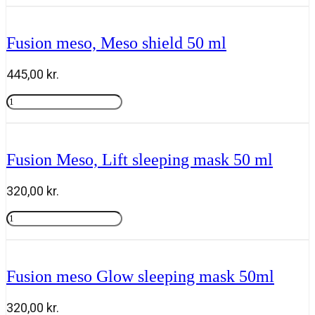
Meso,
Repair
cream
Fusion meso, Meso shield 50 ml
50
ml
445,00
kr.
antal
Fusion
meso,
Tilføj til kurv
Meso
shield
50
Fusion Meso, Lift sleeping mask 50 ml
ml
antal
320,00
kr.
Fusion
Meso,
Tilføj til kurv
Lift
sleeping
mask
Fusion meso Glow sleeping mask 50ml
50
ml
antal
320,00
kr.