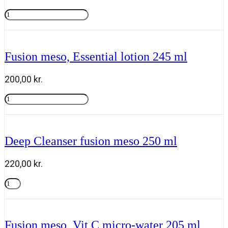
Fusion
meso
Tilføj til kurv
Glow
sleeping
mask
Fusion meso, Essential lotion 245 ml
50ml
antal
200,00
kr.
Fusion
meso,
Tilføj til kurv
Essential
lotion
245
Deep Cleanser fusion meso 250 ml
ml
antal
220,00
kr.
Deep
Cleanser
Tilføj til kurv
fusion
meso
250
Fusion meso, Vit C micro-water 205 ml
ml