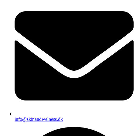
info@skinandwelness.dk