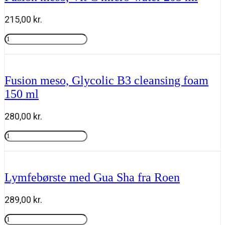
antal
215,00
kr.
Fusion
meso,
Tilføj til kurv
Vit
C
micro-
Fusion meso, Glycolic B3 cleansing foam
water
150 ml
205
ml
antal
280,00
kr.
Fusion
meso,
Tilføj til kurv
Glycolic
B3
cleansing
Lymfebørste med Gua Sha fra Roen
foam
150
ml
289,00
kr.
antal
Lymfebørste