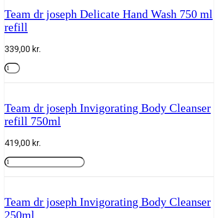
joseph
Inspire,
Team dr joseph Delicate Hand Wash 750 ml
Air
refill
Spray
100ml
antal
339,00
kr.
Team
dr
Tilføj til kurv
joseph
Delicate
Hand
Team dr joseph Invigorating Body Cleanser
Wash
refill 750ml
750
ml
refill
419,00
kr.
antal
Team
dr
Tilføj til kurv
joseph
Invigorating
Body
Team dr joseph Invigorating Body Cleanser
Cleanser
250ml
refill