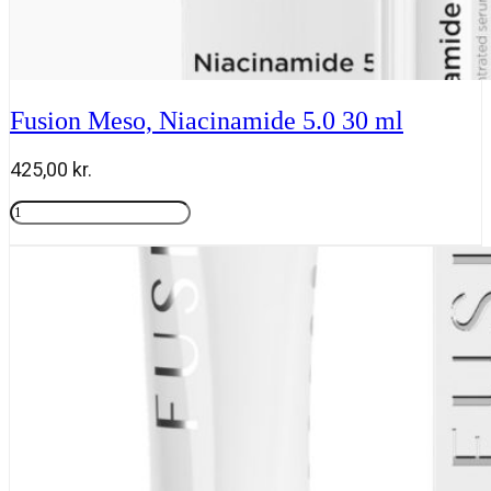
Fusion Meso, Niacinamide 5.0 30 ml
425,00
kr.
Fusion
Meso,
Tilføj til kurv
Niacinamide
5.0
30
ml
antal