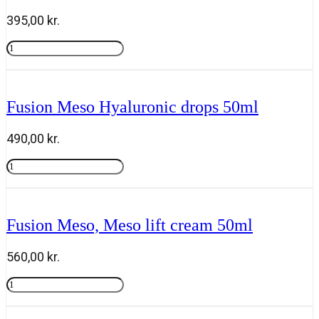
antal
395,00
kr.
Fusion
Meso
Tilføj til kurv
Eye
booster
30ml
Fusion Meso Hyaluronic drops 50ml
antal
490,00
kr.
Fusion
Meso
Tilføj til kurv
Hyaluronic
drops
50ml
Fusion Meso, Meso lift cream 50ml
antal
560,00
kr.
Fusion
Meso,
Tilføj til kurv
Meso