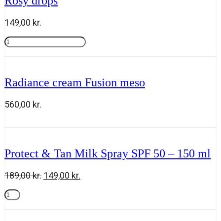
Rosy drops
149,00
kr.
Rosy
drops
Tilføj til kurv
antal
Radiance cream Fusion meso
560,00
kr.
Radiance
Tilføj til kurv
cream
Fusion
meso
Protect & Tan Milk Spray SPF 50 – 150 ml
antal
Den
Den
189,00
kr.
149,00
kr.
oprindelige
aktuelle
Protect
pris
pris
&
Tilføj til kurv
var:
er:
Tan
189,00 kr..
149,00 kr..
Milk