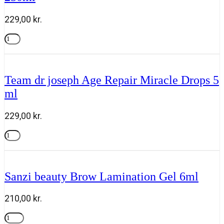
750ml
antal
229,00
kr.
Team
dr
Tilføj til kurv
joseph
Invigorating
Body
Team dr joseph Age Repair Miracle Drops 5
Cleanser
ml
250ml
antal
229,00
kr.
Team
dr
Tilføj til kurv
joseph
Age
Repair
Sanzi beauty Brow Lamination Gel 6ml
Miracle
Drops
5
210,00
kr.
ml
antal
Sanzi