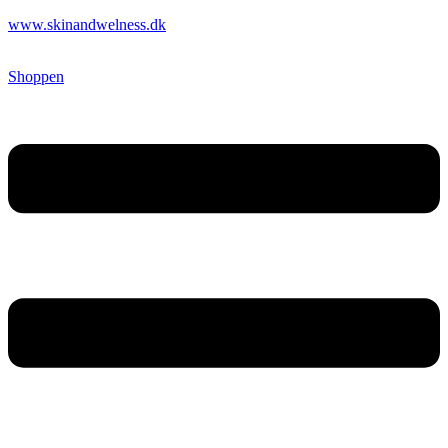
www.skinandwelness.dk
Shoppen