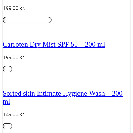
50
199,00
kr.
-
270
Carroten
ml
Dry
Tilføj til kurv
antal
Mist
Kids
Wet/Dry
Carroten Dry Mist SPF 50 – 200 ml
SPF
50
-
199,00
kr.
200
ml
Carroten
antal
Dry
Tilføj til kurv
Mist
SPF
50
Sorted skin Intimate Hygiene Wash – 200
-
ml
200
ml
antal
149,00
kr.
Sorted
skin
Tilføj til kurv