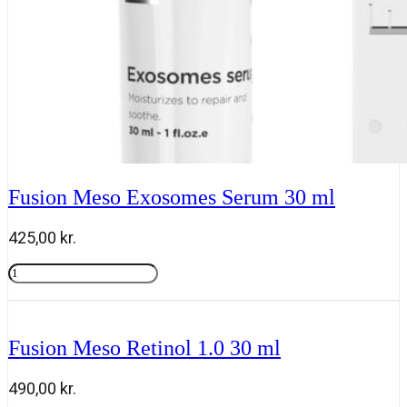
Fusion Meso Exosomes Serum 30 ml
425,00
kr.
Fusion
Meso
Tilføj til kurv
Exosomes
Serum
30
Fusion Meso Retinol 1.0 30 ml
ml
antal
490,00
kr.