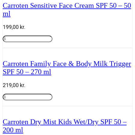
Gaveæske
Carroten Sensitive Face Cream SPF 50 – 50
Natural
ml
Tanning
Mousse
plus
199,00
kr.
Powder
Brush
Carroten
SPF
Sensitive
Tilføj til kurv
antal
Face
Cream
SPF
Carroten Family Face & Body Milk Trigger
50
SPF 50 – 270 ml
-
50
ml
219,00
kr.
antal
Carroten
Family
Tilføj til kurv
Face
&
Body
Carroten Dry Mist Kids Wet/Dry SPF 50 –
Milk
200 ml
Trigger
SPF