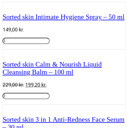
Intimate
Hygiene
Wash
Sorted skin Intimate Hygiene Spray – 50 ml
-
200
ml
149,00
kr.
antal
Sorted
skin
Tilføj til kurv
Intimate
Hygiene
Spray
Sorted skin Calm & Nourish Liquid
-
Cleansing Balm – 100 ml
50
ml
antal
Den
Den
229,00
kr.
199,20
kr.
oprindelige
aktuelle
Sorted
pris
pris
skin
Tilføj til kurv
var:
er:
Calm
229,00 kr..
199,20 kr..
&
Nourish
Sorted skin 3 in 1 Anti-Redness Face Serum
Liquid
– 30 ml
Cleansing