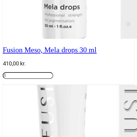
Fusion Meso, Mela drops 30 ml
410,00
kr.
Fusion
Meso,
Tilføj til kurv
Mela
drops
30
ml
antal