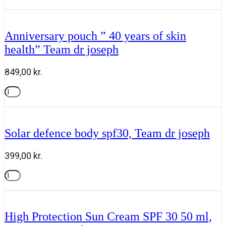
med
Tilføj til kurv
Gua
Sha
fra
Anniversary pouch ” 40 years of skin
Roen
health” Team dr joseph
antal
849,00
kr.
Anniversary
pouch
Tilføj til kurv
"
40
years
Solar defence body spf30, Team dr joseph
of
skin
health"
399,00
kr.
Team
dr
Solar
joseph
defence
Tilføj til kurv
antal
body
spf30,
Team
High Protection Sun Cream SPF 30 50 ml,
dr