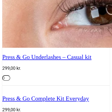
Press & Go Underlashes – Casual kit
299,00
kr.
Press
&
Tilføj til kurv
Go
Underlashes
-
Press & Go Complete Kit Everyday
Casual
kit
antal
299,00
kr.