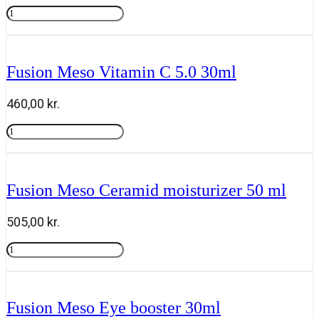
Fusion
Meso
Tilføj til kurv
Retinol
1.0
30
Fusion Meso Vitamin C 5.0 30ml
ml
antal
460,00
kr.
Fusion
Meso
Tilføj til kurv
Vitamin
C
5.0
Fusion Meso Ceramid moisturizer 50 ml
30ml
antal
505,00
kr.
Fusion
Meso
Tilføj til kurv
Ceramid
moisturizer
50
Fusion Meso Eye booster 30ml
ml