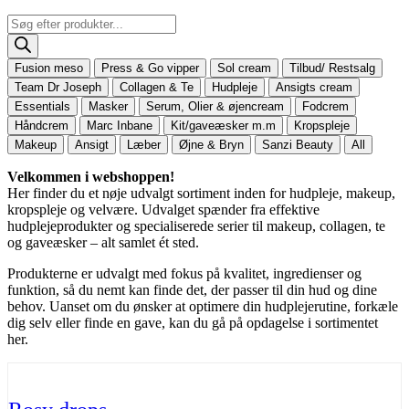
Products
search
Fusion meso
Press & Go vipper
Sol cream
Tilbud/ Restsalg
Team Dr Joseph
Collagen & Te
Hudpleje
Ansigts cream
Essentials
Masker
Serum, Olier & øjencream
Fodcrem
Håndcrem
Marc Inbane
Kit/gaveæsker m.m
Kropspleje
Makeup
Ansigt
Læber
Øjne & Bryn
Sanzi Beauty
All
Velkommen i webshoppen!
Her finder du et nøje udvalgt sortiment inden for hudpleje, makeup,
kropspleje og velvære. Udvalget spænder fra effektive
hudplejeprodukter og specialiserede serier til makeup, collagen, te
og gaveæsker – alt samlet ét sted.
Produkterne er udvalgt med fokus på kvalitet, ingredienser og
funktion, så du nemt kan finde det, der passer til din hud og dine
behov. Uanset om du ønsker at optimere din hudplejerutine, forkæle
dig selv eller finde en gave, kan du gå på opdagelse i sortimentet
her.