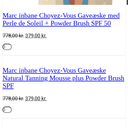
Marc inbane Choyez-Vous Gaveæske med
Perle de Soleil + Powder Brush SPF 50
Den
Den
778,00
kr.
379,00
kr.
oprindelige
aktuelle
Marc
pris
pris
inbane
Tilføj til kurv
var:
er:
Choyez-
778,00 kr..
379,00 kr..
Vous
Gaveæske
Marc inbane Choyez-Vous Gaveæske
med
Natural Tanning Mousse plus Powder Brush
Perle
de
SPF
Soleil
+
Powder
Den
Den
778,00
kr.
379,00
kr.
Brush
oprindelige
aktuelle
SPF
Marc
pris
pris
50
inbane
Tilføj til kurv
var:
er:
antal
Choyez-
778,00 kr..
379,00 kr..
Vous