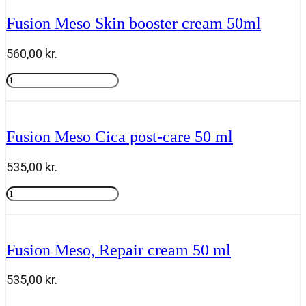
lift
cream
Fusion Meso Skin booster cream 50ml
50ml
antal
560,00
kr.
Fusion
Meso
Tilføj til kurv
Skin
booster
cream
Fusion Meso Cica post-care 50 ml
50ml
antal
535,00
kr.
Fusion
Meso
Tilføj til kurv
Cica
post-
care
Fusion Meso, Repair cream 50 ml
50
ml
antal
535,00
kr.
Fusion
Tilføj til kurv