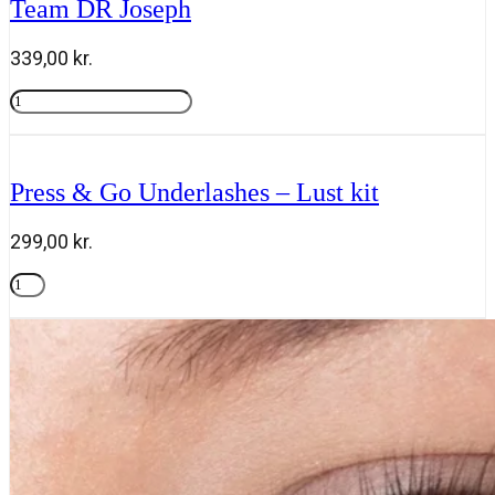
Team DR Joseph
joseph
antal
339,00
kr.
High
Protection
Tilføj til kurv
Sun
Cream
SPF
Press & Go Underlashes – Lust kit
30
50
ml,
299,00
kr.
Team
DR
Press
Joseph
&
Tilføj til kurv
antal
Go
Underlashes
-
Lust
kit
antal