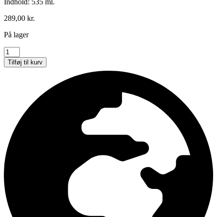
Indhold: 535 ml.
289,00
kr.
På lager
Australian
Gold,
Tilføj til kurv
Hemp
Nation
Arctic
Berry
&
Prosecco
Bodylotion
antal