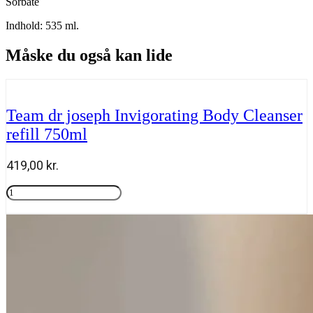
Sorbate
Indhold: 535 ml.
Måske du også kan lide
Team dr joseph Invigorating Body Cleanser
refill 750ml
419,00
kr.
Team
dr
Tilføj til kurv
joseph
Invigorating
Body
Cleanser
refill
750ml
antal