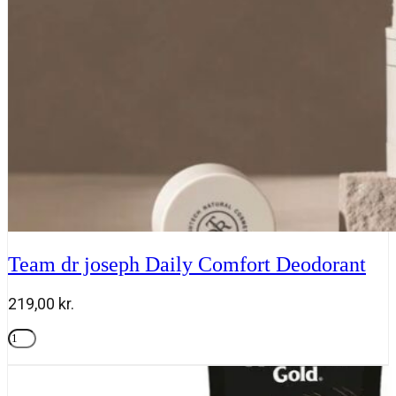
antal
Team dr joseph Daily Comfort Deodorant
219,00
kr.
Team
dr
Tilføj til kurv
joseph
Daily