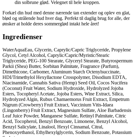
din solbrune glød. Velegnet til hele kroppen.
Forkæl din hud med denne nærende tan extender og oplev en glat,
blød og strålende hud hver dag. Perfekt til daglig brug for alle, der
ønsker at holde deres sommerglød intakt hele året!
Ingredienser
WaterAquaEau, Glycerin, Caprylic/Capric Triglyceride, Propylene
Glycol, Cetyl Alcohol, Caprylic/Capric/Myristic/Stearic
Triglyceride, PEG-100 Stearate, Glyceryl Stearate, Butyrospermum
Parkii (Shea) Butter, Sorbitan Palmitate, Fragrance (Parfum),
Dimethicone, Carbomer, Aluminum Starch Octenylsuccinate,
HDI/Trimethylol Hexyllactone Crosspolymer, Disodium EDTA,
Niacinamide, Cannabis Sativa (Hemp) Seed Oil, Cocos Nucifera
(Coconut) Fruit Water, Sodium Hydroxide, Hydrolyzed Jojoba
Esters, Tocopheryl Acetate, Jojoba Esters, Wine Extract, Silica,
Hydrolyzed Algin, Rubus Chamaemorus Fruit Extract, Empetrum
Nigrum (Crowberry) Fruit Extract, Vaccinium Vitis-Idaea
(Lingonberry) Fruit Extract, Magnesium Sulfate, Aloe Barbadensis
Leaf Juice Powder, Manganese Sulfate, Retinyl Palmitate, Citric
Acid, Tocopherol, Benzyl Benzoate, Limonene, Benzyl Alcohol,
Benzyl Salicylate, Linalool, Hexyl Cinnamal, Citral,
Phenoxyethanol, Ethylhexylglycerin, Sodium Benzoate, Potassium