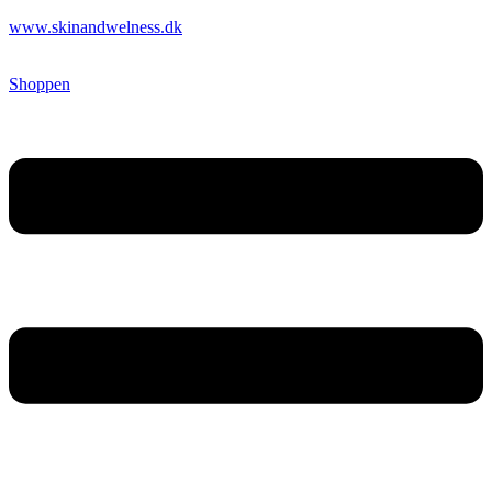
www.skinandwelness.dk
Shoppen