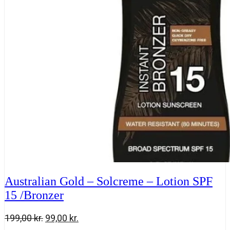
Comfort
Deodorant
antal
Australian Gold – Solcreme – Lotion SPF
15 /Bronzer
Den
Den
199,00
kr.
99,00
kr.
oprindelige
aktuelle