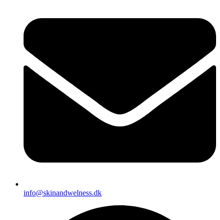
info@skinandwelness.dk