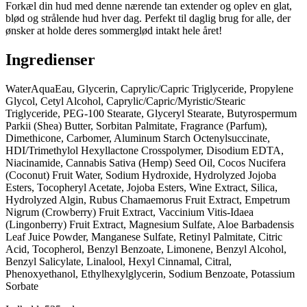
Forkæl din hud med denne nærende tan extender og oplev en glat,
blød og strålende hud hver dag. Perfekt til daglig brug for alle, der
ønsker at holde deres sommerglød intakt hele året!
Ingredienser
WaterAquaEau, Glycerin, Caprylic/Capric Triglyceride, Propylene
Glycol, Cetyl Alcohol, Caprylic/Capric/Myristic/Stearic
Triglyceride, PEG-100 Stearate, Glyceryl Stearate, Butyrospermum
Parkii (Shea) Butter, Sorbitan Palmitate, Fragrance (Parfum),
Dimethicone, Carbomer, Aluminum Starch Octenylsuccinate,
HDI/Trimethylol Hexyllactone Crosspolymer, Disodium EDTA,
Niacinamide, Cannabis Sativa (Hemp) Seed Oil, Cocos Nucifera
(Coconut) Fruit Water, Sodium Hydroxide, Hydrolyzed Jojoba
Esters, Tocopheryl Acetate, Jojoba Esters, Wine Extract, Silica,
Hydrolyzed Algin, Rubus Chamaemorus Fruit Extract, Empetrum
Nigrum (Crowberry) Fruit Extract, Vaccinium Vitis-Idaea
(Lingonberry) Fruit Extract, Magnesium Sulfate, Aloe Barbadensis
Leaf Juice Powder, Manganese Sulfate, Retinyl Palmitate, Citric
Acid, Tocopherol, Benzyl Benzoate, Limonene, Benzyl Alcohol,
Benzyl Salicylate, Linalool, Hexyl Cinnamal, Citral,
Phenoxyethanol, Ethylhexylglycerin, Sodium Benzoate, Potassium
Sorbate