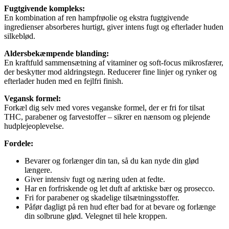
Fugtgivende kompleks:
En kombination af ren hampfrøolie og ekstra fugtgivende
ingredienser absorberes hurtigt, giver intens fugt og efterlader huden
silkeblød.
Aldersbekæmpende blanding:
En kraftfuld sammensætning af vitaminer og soft-focus mikrosfærer,
der beskytter mod aldringstegn. Reducerer fine linjer og rynker og
efterlader huden med en fejlfri finish.
Vegansk formel:
Forkæl dig selv med vores veganske formel, der er fri for tilsat
THC, parabener og farvestoffer – sikrer en nænsom og plejende
hudplejeoplevelse.
Fordele:
Bevarer og forlænger din tan, så du kan nyde din glød
længere.
Giver intensiv fugt og næring uden at fedte.
Har en forfriskende og let duft af arktiske bær og prosecco.
Fri for parabener og skadelige tilsætningsstoffer.
Påfør dagligt på ren hud efter bad for at bevare og forlænge
din solbrune glød. Velegnet til hele kroppen.