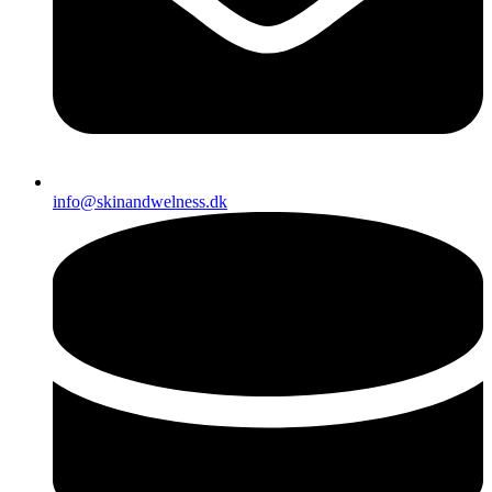
info@skinandwelness.dk