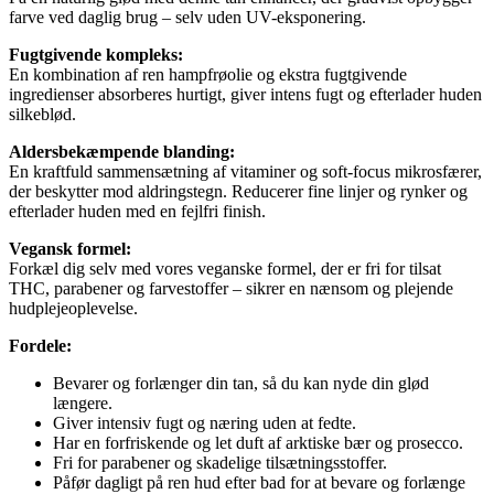
farve ved daglig brug – selv uden UV-eksponering.
Fugtgivende kompleks:
En kombination af ren hampfrøolie og ekstra fugtgivende
ingredienser absorberes hurtigt, giver intens fugt og efterlader huden
silkeblød.
Aldersbekæmpende blanding:
En kraftfuld sammensætning af vitaminer og soft-focus mikrosfærer,
der beskytter mod aldringstegn. Reducerer fine linjer og rynker og
efterlader huden med en fejlfri finish.
Vegansk formel:
Forkæl dig selv med vores veganske formel, der er fri for tilsat
THC, parabener og farvestoffer – sikrer en nænsom og plejende
hudplejeoplevelse.
Fordele:
Bevarer og forlænger din tan, så du kan nyde din glød
længere.
Giver intensiv fugt og næring uden at fedte.
Har en forfriskende og let duft af arktiske bær og prosecco.
Fri for parabener og skadelige tilsætningsstoffer.
Påfør dagligt på ren hud efter bad for at bevare og forlænge