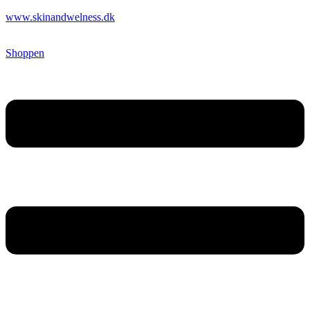
www.skinandwelness.dk
Shoppen