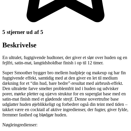
5 stjerner ud af 5
Beskrivelse
En ultralet, fugtgivende hudtoner, der giver et slør over huden og en
fejlfri, satin-mat, langtidsholdbar finish i op til 12 timer.
Super Smoother bygger bro mellem hudpleje og makeup og har fin
fugtgivende effekt, samtidig med at den giver en let til medium
dækning for et “din hud, bare bedre”-resultat med airbrush-effekt.
Den ultralette farve smelter problemfrit ind i huden og udvisker
porer, mørke pletter og ujævn struktur for en superglat base med en
satin-mat finish med et glødende strejf. Denne uovertrufne base
udglatter huden øjeblikkeligt og forbedrer også din teint med tiden –
takket være en cocktail af aktive ingredienser, der fugter, giver fylde,
fremmer fasthed og blødgør huden.
Nøgleingredienser: