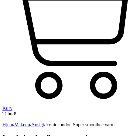
Kurv
Tilbud!
Hjem
/
Makeup
/
Ansigt
/
Iconic london Super smoothee varm