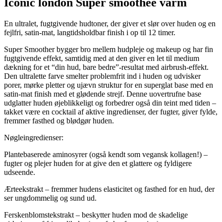
Iconic london Super smoothee varm
En ultralet, fugtgivende hudtoner, der giver et slør over huden og en
fejlfri, satin-mat, langtidsholdbar finish i op til 12 timer.
Super Smoother bygger bro mellem hudpleje og makeup og har fin
fugtgivende effekt, samtidig med at den giver en let til medium
dækning for et “din hud, bare bedre”-resultat med airbrush-effekt.
Den ultralette farve smelter problemfrit ind i huden og udvisker
porer, mørke pletter og ujævn struktur for en superglat base med en
satin-mat finish med et glødende strejf. Denne uovertrufne base
udglatter huden øjeblikkeligt og forbedrer også din teint med tiden –
takket være en cocktail af aktive ingredienser, der fugter, giver fylde,
fremmer fasthed og blødgør huden.
Nøgleingredienser:
Plantebaserede aminosyrer (også kendt som vegansk kollagen!) –
fugter og plejer huden for at give den et glattere og fyldigere
udseende.
Ærteekstrakt – fremmer hudens elasticitet og fasthed for en hud, der
ser ungdommelig og sund ud.
Ferskenblomstekstrakt – beskytter huden mod de skadelige