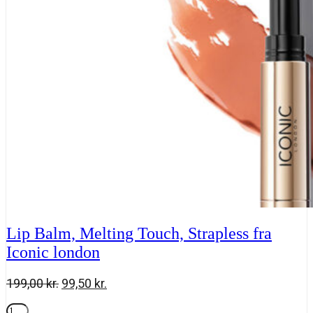
Pout
Sculpting,
SRSLY
antal
Lip Balm, Melting Touch, Strapless fra
Iconic london
Den
Den
199,00
kr.
99,50
kr.
oprindelige
aktuelle
Lip
pris
pris