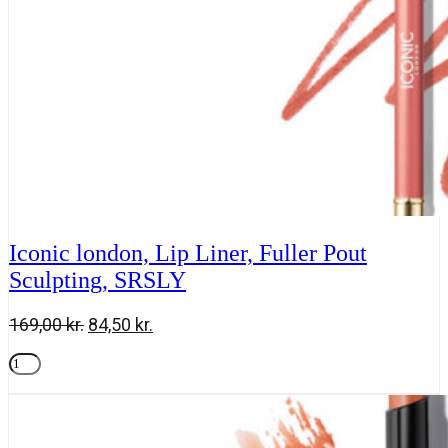
Iconic london, Lip Liner, Fuller Pout
Sculpting, SRSLY
Den
Den
169,00
kr.
84,50
kr.
oprindelige
aktuelle
Iconic
pris
pris
london,
Tilføj til kurv
var:
er:
Lip
169,00 kr..
84,50 kr..
Liner,
Fuller