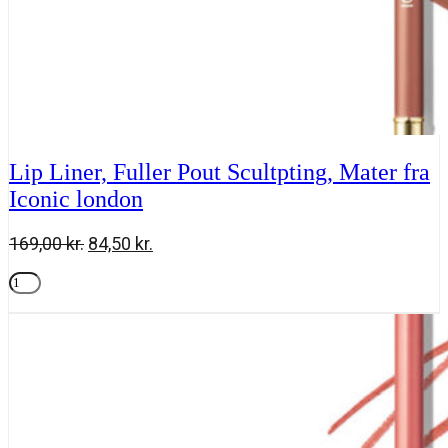
Lip Liner, Fuller Pout Scultpting, Mater fra
Iconic london
Den
Den
169,00
kr.
84,50
kr.
oprindelige
aktuelle
Lip
pris
pris
Liner,
Tilføj til kurv
var:
er:
Fuller
169,00 kr..
84,50 kr..
Pout
Scultpting,
Mater
fra
Iconic
london
antal