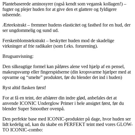
Plantebaserede aminosyrer (også kendt som vegansk kollagen!) –
fugter og plejer huden for at give den et glattere og fyldigere
udseende.
Ærteekstrakt – fremmer hudens elasticitet og fasthed for en hud, der
ser ungdommelig og sund ud.
Ferskenblomstekstrakt – beskytter huden mod de skadelige
virkninger af frie radikaler (som f.eks. forurening).
Brugsanvisning:
Den silkeagtige formel kan påføres alene ved hjælp af en pensel,
makeupsvamp eller fingerspidserne (din kropsvarme hjælper med at
opvarme og “smelte” produktet, før du blender det ind i huden)
Ryst altid flasken først!
For at få en teint, der afslører din indre glød, anbefales det at
anvende ICONIC Underglow Primer i hele ansigtet først, før du
blender Super Smoother ovenpå.
Den perfekte base med ICONIC-produkter på dage, hvor huden ser
lidt kedelig ud, kan du skabe en PERFEKT teint med vores GLOW-
TO ICONIC-combo: