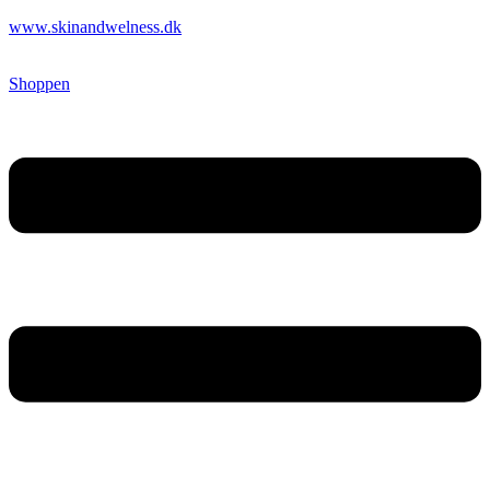
www.skinandwelness.dk
Shoppen