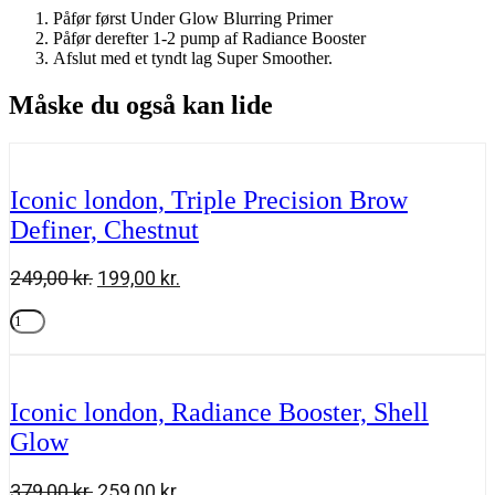
Påfør først Under Glow Blurring Primer
Påfør derefter 1-2 pump af Radiance Booster
Afslut med et tyndt lag Super Smoother.
Måske du også kan lide
Iconic london, Triple Precision Brow
Definer, Chestnut
Den
Den
249,00
kr.
199,00
kr.
oprindelige
aktuelle
Iconic
pris
pris
london,
Tilføj til kurv
var:
er:
Triple
249,00 kr..
199,00 kr..
Precision
Brow
Iconic london, Radiance Booster, Shell
Definer,
Glow
Chestnut
antal
Den
Den
379,00
kr.
259,00
kr.