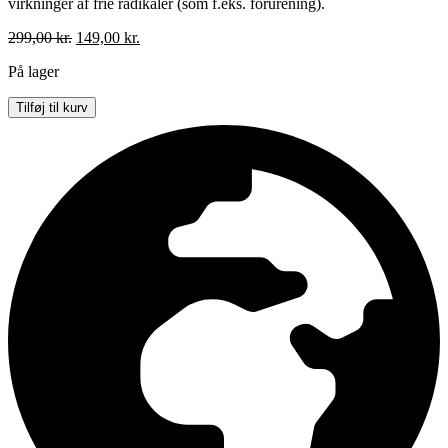
virkninger af frie radikaler (som f.eks. forurening).
Den
Den
299,00
kr.
149,00
kr.
oprindelige
aktuelle
På lager
pris
pris
var:
er:
Iconic
Tilføj til kurv
299,00 kr..
149,00 kr..
london
Super
smoothee
varm
antal