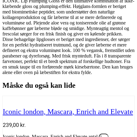
ICONIC Lip Plumping Gloss er den ultimative kombination af ikke-
klæbende gloss og plumping-effekt. Højglans-formlen er beriget
med biomimetiske peptider, som understøtter den naturlige
kollagenproduktion og får læberne til at se mere definerede og
voluminøse ud. Plejende aloe vera og toniserende olie af grønne
kaffebønner gør læberne bløde og smidige. Mynteagtig mentol og
frescolat sørger for en frisk finish og giver en kølende prikken.
Disse behagelige lipglosses er beriget med ingredienser, der sørger
for en perfekt hydratiseret trutmund, og de giver læberne et mere
defineret og ekstra voluminøst look. 100 % vegansk, fremstillet uden
parabener og dyreforsøg. Med frisk mynteduft. Fås i 8 transparente
farvetoner, perfekt til et bredt spektrum af forskellige hudtoner. Fra
en smuk taupe til en forførende mørk kirsebærtone. Den kan bruges
alene eller oven på læbestiften for ekstra fylde.
Måske du også kan lide
Iconic london, Mascara, Enrich and Elevate
239,00
kr.
Iconic london, Mascara, Enrich and Elevate antal