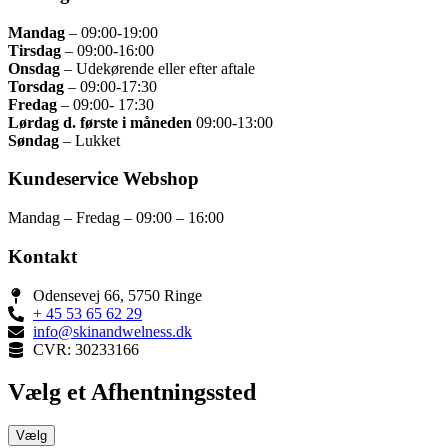
Mandag
– 09:00
-19:00
Tirsdag
– 09
:00-16:00
Onsdag
–
Udekørende eller efter aftale
Torsdag
–
09:00-17:30
Fredag
– 09
:00- 17:30
Lørdag d. første i måneden
09:00-13:00
Søndag
– Lukket
Kundeservice Webshop
Mandag – Fredag – 09:00 – 16:00
Kontakt
Odensevej 66, 5750 Ringe
+ 45 53 65 62 29
info@skinandwelness.dk
CVR: 30233166
Vælg et Afhentningssted
Vælg