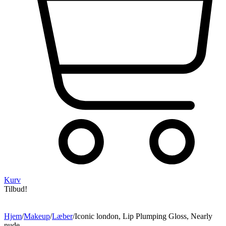
Kurv
Tilbud!
Hjem
/
Makeup
/
Læber
/
Iconic london, Lip Plumping Gloss, Nearly
nude