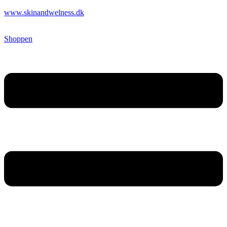
www.skinandwelness.dk
Shoppen