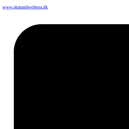
www.skinandwelness.dk