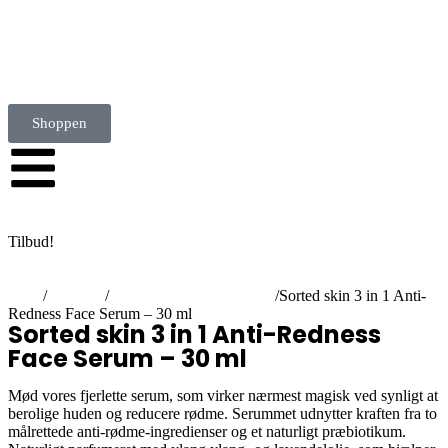
www.skinandwelness.dk
Shoppen
Tilbud!
Hjem
/
Hudpleje
/
Serum, Olier & øjencream
/
Sorted skin 3 in 1 Anti-
Redness Face Serum – 30 ml
Sorted skin 3 in 1 Anti-Redness
Face Serum – 30 ml
Mød vores fjerlette serum, som virker nærmest magisk ved synligt at
berolige huden og reducere rødme. Serummet udnytter kraften fra to
målrettede anti-rødme-ingredienser og et naturligt præbiotikum.