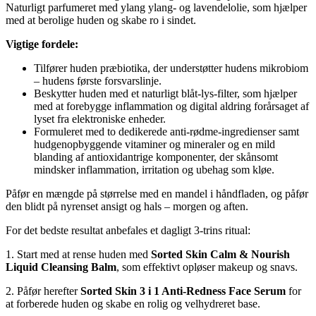
Naturligt parfumeret med ylang ylang- og lavendelolie, som hjælper
med at berolige huden og skabe ro i sindet.
Vigtige fordele:
Tilfører huden præbiotika, der understøtter hudens mikrobiom
– hudens første forsvarslinje.
Beskytter huden med et naturligt blåt-lys-filter, som hjælper
med at forebygge inflammation og digital aldring forårsaget af
lyset fra elektroniske enheder.
Formuleret med to dedikerede anti-rødme-ingredienser samt
hudgenopbyggende vitaminer og mineraler og en mild
blanding af antioxidantrige komponenter, der skånsomt
mindsker inflammation, irritation og ubehag som kløe.
Påfør en mængde på størrelse med en mandel i håndfladen, og påfør
den blidt på nyrenset ansigt og hals – morgen og aften.
For det bedste resultat anbefales et dagligt 3-trins ritual:
1. Start med at rense huden med
Sorted Skin Calm & Nourish
Liquid Cleansing Balm
, som effektivt opløser makeup og snavs.
2. Påfør herefter
Sorted Skin 3 i 1 Anti-Redness Face Serum
for
at forberede huden og skabe en rolig og velhydreret base.