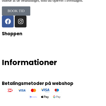
billede af de belastninger, som du oplever i hverdagen.
BOOK TID
Shoppen
Webshop
Kurv
Kasse
Handelsbetingelser
Levering & fragt
Retur- og fortrydelsesret
Informationer
Cookie- og privatlivspolitik
Persondatapolitik
Afbudspolitik
Kontakt
Betalingsmetoder på webshop