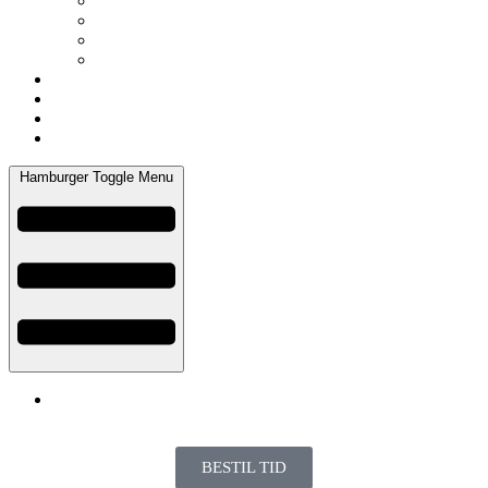
Glow Solution Reverse Needling
Neglebehandling
Massage, akupunktur og NADA
Hudanalyse
Produkter
Priser
Om mig
Kontakt
Hamburger Toggle Menu
Kurv
BESTIL TID