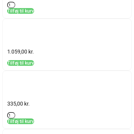
Tilføj til kurv
Team dr joseph, Age Repair Miracle
Drops 30 ml
1.059,00
kr.
Tilføj til kurv
Sublime Skin Pro Skin Barrier
Cleanser
335,00
kr.
Tilføj til kurv