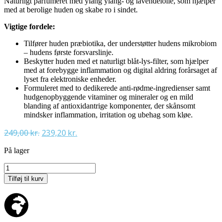
Naturligt parfumeret med ylang ylang- og lavendelolie, som hjælper
med at berolige huden og skabe ro i sindet.
Vigtige fordele:
Tilfører huden præbiotika, der understøtter hudens mikrobiom
– hudens første forsvarslinje.
Beskytter huden med et naturligt blåt-lys-filter, som hjælper
med at forebygge inflammation og digital aldring forårsaget af
lyset fra elektroniske enheder.
Formuleret med to dedikerede anti-rødme-ingredienser samt
hudgenopbyggende vitaminer og mineraler og en mild
blanding af antioxidantrige komponenter, der skånsomt
mindsker inflammation, irritation og ubehag som kløe.
249,00
kr.
239,20
kr.
På lager
Tilføj til kurv