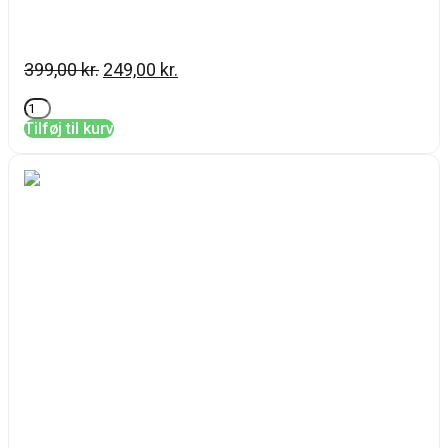
Skin Regimen Enzymatic Powder
399,00
kr.
249,00
kr.
Tilføj til kurv