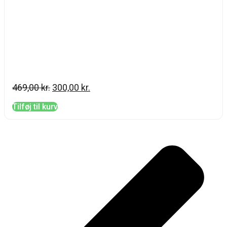
Essential Maxi Size Kit
469,00
kr.
300,00
kr.
Tilføj til kurv