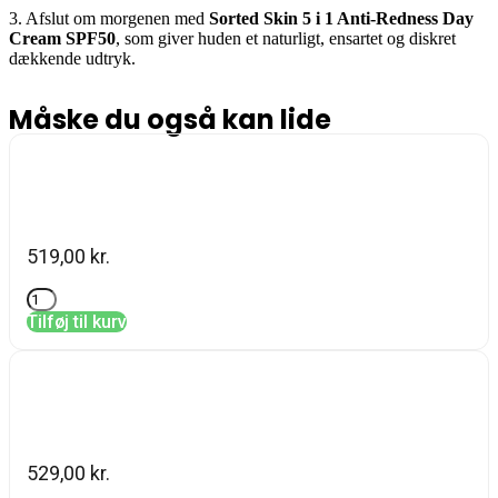
3. Afslut om morgenen med
Sorted Skin 5 i 1 Anti-Redness Day
Cream SPF50
, som giver huden et naturligt, ensartet og diskret
dækkende udtryk.
Måske du også kan lide
Team dr joseph, Deep Purifying
Serum 30 ml
519,00
kr.
Tilføj til kurv
Barrier Restoring Rich Cream 50 ml,
Team dr joseph
529,00
kr.