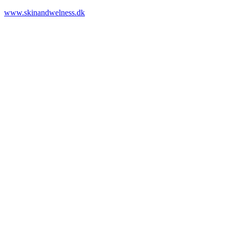
www.skinandwelness.dk