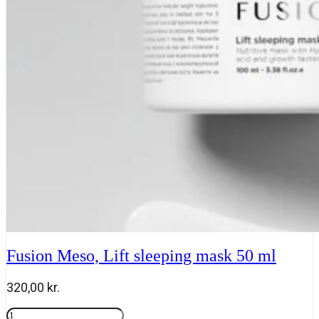
50
ml
antal
Fusion Meso, Lift sleeping mask 50 ml
320,00
kr.
Fusion