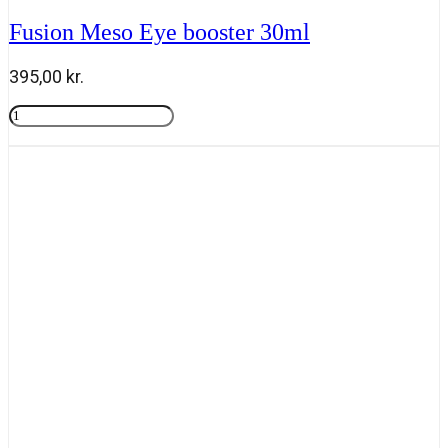
Fusion Meso Eye booster 30ml
395,00
kr.
Fusion
Meso
Tilføj til kurv
Eye
booster
30ml
antal