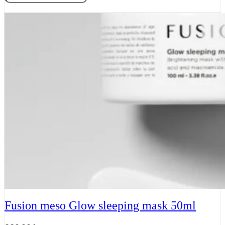
Meso,
Tilføj til kurv
Lift
sleeping
mask
50
ml
antal
Fusion meso Glow sleeping mask 50ml