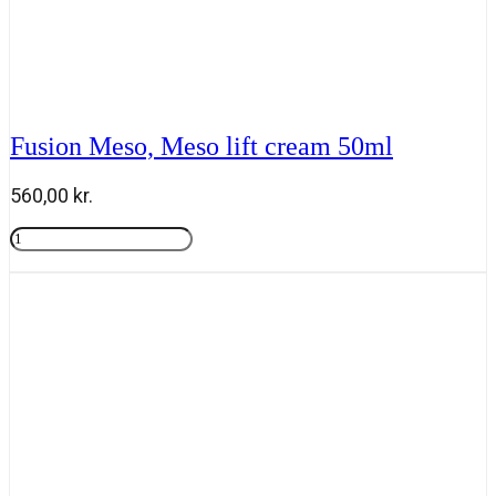
Fusion Meso, Meso lift cream 50ml
560,00
kr.
Fusion
Meso,
Tilføj til kurv
Meso
lift
cream
50ml
antal