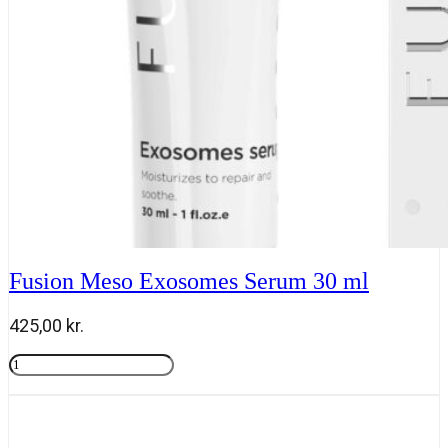
Fusion Meso Exosomes Serum 30 ml
425,00
kr.
Fusion
Meso
Tilføj til kurv
Exosomes
Serum
30