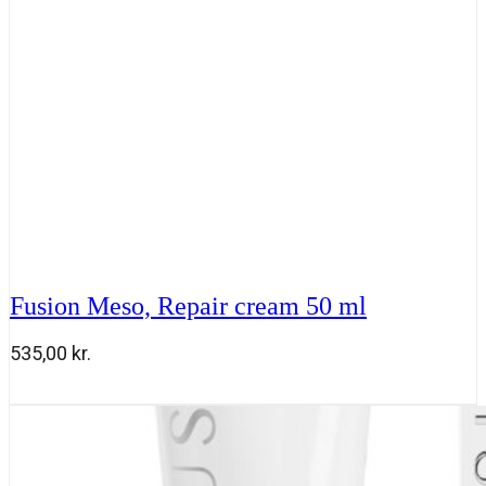
Fusion Meso, Repair cream 50 ml
535,00
kr.
Fusion
Tilføj til kurv
Meso,
Repair
cream
50