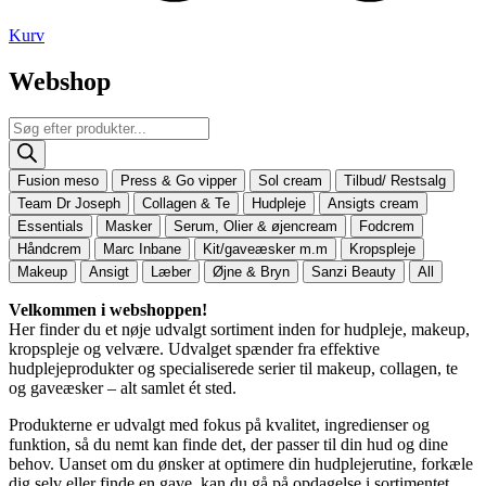
Kurv
Webshop
Products
search
Fusion meso
Press & Go vipper
Sol cream
Tilbud/ Restsalg
Team Dr Joseph
Collagen & Te
Hudpleje
Ansigts cream
Essentials
Masker
Serum, Olier & øjencream
Fodcrem
Håndcrem
Marc Inbane
Kit/gaveæsker m.m
Kropspleje
Makeup
Ansigt
Læber
Øjne & Bryn
Sanzi Beauty
All
Velkommen i webshoppen!
Her finder du et nøje udvalgt sortiment inden for hudpleje, makeup,
kropspleje og velvære. Udvalget spænder fra effektive
hudplejeprodukter og specialiserede serier til makeup, collagen, te
og gaveæsker – alt samlet ét sted.
Produkterne er udvalgt med fokus på kvalitet, ingredienser og
funktion, så du nemt kan finde det, der passer til din hud og dine
behov. Uanset om du ønsker at optimere din hudplejerutine, forkæle
dig selv eller finde en gave, kan du gå på opdagelse i sortimentet