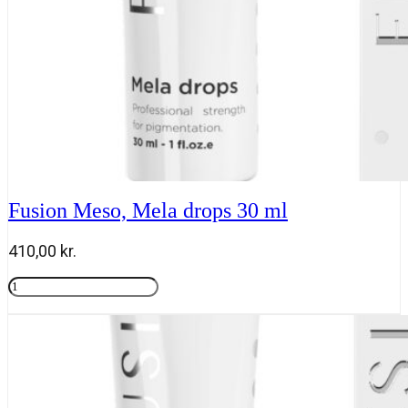
Fusion Meso, Mela drops 30 ml
410,00
kr.
Fusion
Meso,
Tilføj til kurv
Mela
drops
30
ml
antal