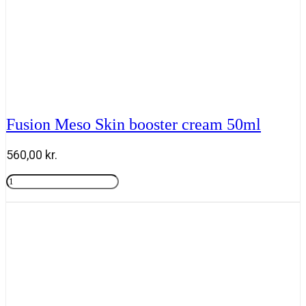
Fusion Meso Skin booster cream 50ml
560,00
kr.
Fusion
Meso
Tilføj til kurv
Skin
booster
cream
50ml
antal