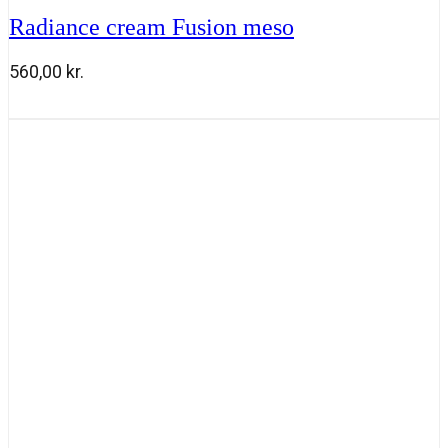
Radiance cream Fusion meso
560,00
kr.
Radiance
Tilføj til kurv
cream
Fusion
meso
antal