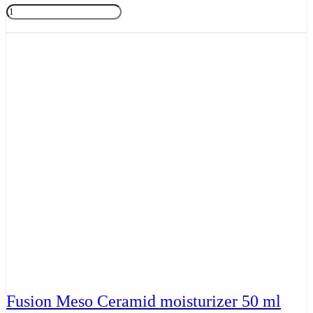
Fusion
Meso
Tilføj til kurv
Vitamin
C
5.0
30ml
antal
Fusion Meso Ceramid moisturizer 50 ml