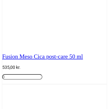
Fusion Meso Cica post-care 50 ml
535,00
kr.
Fusion
Meso
Tilføj til kurv
Cica
post-
care
50
ml
antal