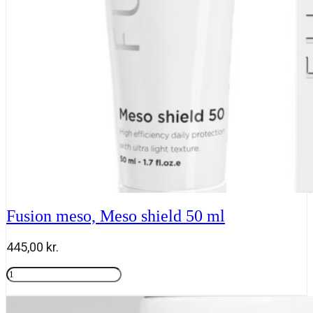
ml
antal
Fusion meso, Meso shield 50 ml
445,00
kr.
Fusion
meso,
Tilføj til kurv
Meso
shield