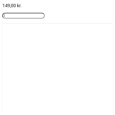
149,00
kr.
Rosy
drops
Tilføj til kurv
antal