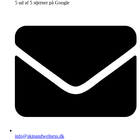
5 ud af 5 stjerner på Google
info@skinandwelness.dk