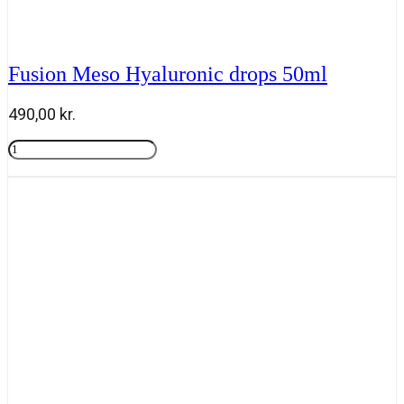
Fusion Meso Hyaluronic drops 50ml
490,00
kr.
Fusion
Meso
Tilføj til kurv
Hyaluronic
drops
50ml
antal