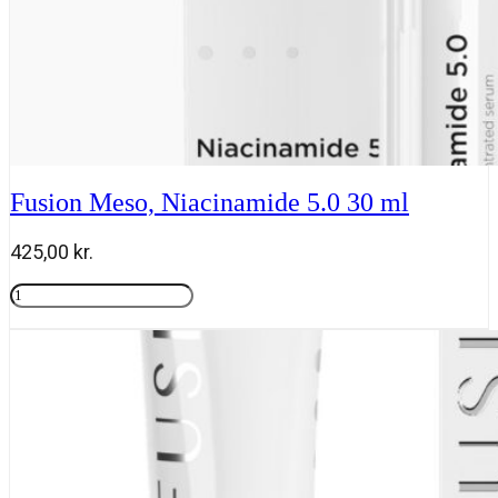
Fusion Meso, Niacinamide 5.0 30 ml
425,00
kr.
Fusion
Meso,
Tilføj til kurv
Niacinamide
5.0
30
ml
antal