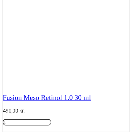
ml
antal
Fusion Meso Retinol 1.0 30 ml
490,00
kr.
Fusion
Meso
Tilføj til kurv
Retinol