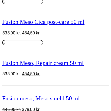
Fusion
pris
pris
Meso
Tilføj til kurv
var:
er:
Skin
560,00 kr..
476,00 kr..
booster
cream
Fusion Meso Cica post-care 50 ml
50ml
antal
Den
Den
535,00
kr.
454,50
kr.
oprindelige
aktuelle
Fusion
pris
pris
Meso
Tilføj til kurv
var:
er:
Cica
535,00 kr..
454,50 kr..
post-
care
Fusion Meso, Repair cream 50 ml
50
ml
antal
Den
Den
535,00
kr.
454,50
kr.
oprindelige
aktuelle
Fusion
Tilføj til kurv
pris
pris
Meso,
var:
er:
Repair
535,00 kr..
454,50 kr..
cream
Fusion meso, Meso shield 50 ml
50
ml
Den
Den
445,00
kr.
378,00
kr.
antal