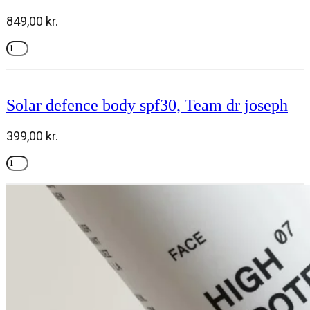
849,00
kr.
Anniversary
pouch
Tilføj til kurv
"
40
years
Solar defence body spf30, Team dr joseph
of
skin
health"
399,00
kr.
Team
dr
Solar
joseph
defence
Tilføj til kurv
antal
body
spf30,
Team
dr
joseph
antal