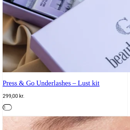
Team
DR
Joseph
antal
Press & Go Underlashes – Lust kit
299,00
kr.
Press
&
Tilføj til kurv
Go
Underlashes
-