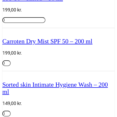
-
200
199,00
kr.
ml
antal
Carroten
Antiage
Tilføj til kurv
&
Antispot
Face
Carroten Dry Mist SPF 50 – 200 ml
Fluid
SPF
50+
199,00
kr.
Tinted
-
Carroten
50
Dry
Tilføj til kurv
ml
Mist
antal
SPF
50
Sorted skin Intimate Hygiene Wash – 200
-
ml
200
ml
antal
149,00
kr.
Sorted