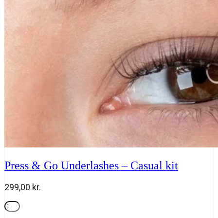
Lust
kit
antal
Press & Go Underlashes – Casual kit
299,00
kr.
Press
&
Tilføj til kurv