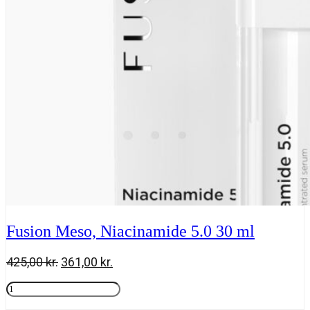
SPF
30
-
270
ml
antal
Fusion Meso, Niacinamide 5.0 30 ml
Den
Den
425,00
kr.
361,00
kr.
oprindelige
aktuelle
Fusion
pris
pris
Meso,
Tilføj til kurv
var:
er: