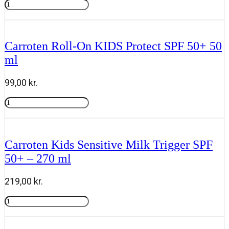
Carroten
Sensitive
Tilføj til kurv
Face
Cream
SPF
Carroten Roll-On KIDS Protect SPF 50+ 50
50
ml
-
50
ml
99,00
kr.
antal
Carroten
Roll-
Tilføj til kurv
On
KIDS
Protect
Carroten Kids Sensitive Milk Trigger SPF
SPF
50+ – 270 ml
50+
50
ml
219,00
kr.
antal
Carroten
Kids
Tilføj til kurv
Sensitive
Milk