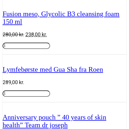
215,00 kr..
182,50 kr..
C
micro-
Fusion meso, Glycolic B3 cleansing foam
water
150 ml
205
ml
antal
Den
Den
280,00
kr.
238,00
kr.
oprindelige
aktuelle
Fusion
pris
pris
meso,
Tilføj til kurv
var:
er:
Glycolic
280,00 kr..
238,00 kr..
B3
cleansing
Lymfebørste med Gua Sha fra Roen
foam
150
ml
289,00
kr.
antal
Lymfebørste
med
Tilføj til kurv
Gua
Sha
fra
Anniversary pouch ” 40 years of skin
Roen
health” Team dr joseph
antal