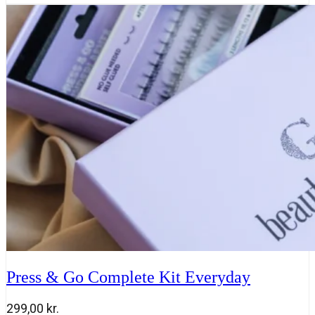
Go
Underlashes
-
Casual
kit
antal
Press & Go Complete Kit Everyday
299,00
kr.