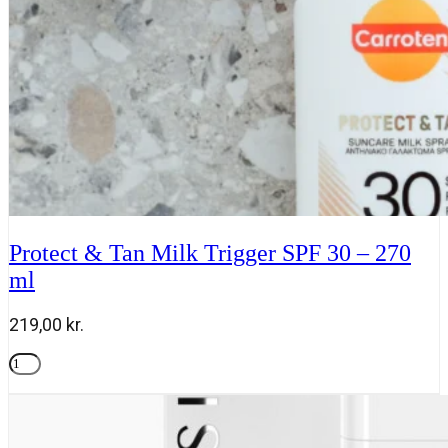
antal
Protect & Tan Milk Trigger SPF 30 – 270
ml
219,00
kr.
Protect
&
Tilføj til kurv
Tan
Milk
Trigger