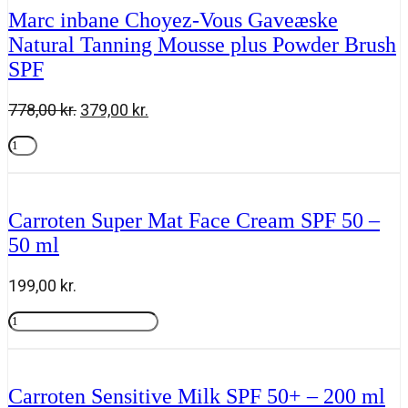
Gaveæske
Marc inbane Choyez-Vous Gaveæske
med
Natural Tanning Mousse plus Powder Brush
Perle
de
SPF
Soleil
+
Powder
Den
Den
778,00
kr.
379,00
kr.
Brush
oprindelige
aktuelle
SPF
Marc
pris
pris
50
inbane
Tilføj til kurv
var:
er:
antal
Choyez-
778,00 kr..
379,00 kr..
Vous
Gaveæske
Carroten Super Mat Face Cream SPF 50 –
Natural
50 ml
Tanning
Mousse
plus
199,00
kr.
Powder
Brush
Carroten
SPF
Super
Tilføj til kurv
antal
Mat
Face
Cream
Carroten Sensitive Milk SPF 50+ – 200 ml
SPF