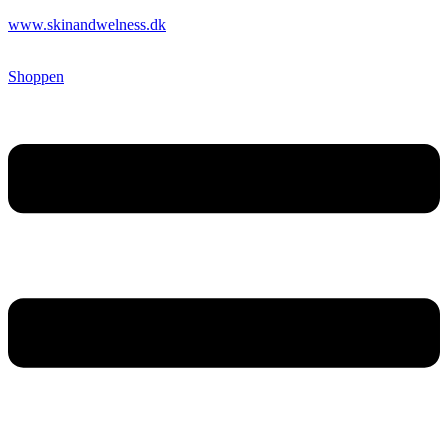
www.skinandwelness.dk
Shoppen