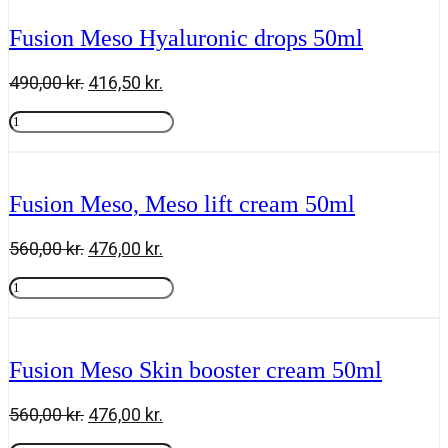
booster
30ml
Fusion Meso Hyaluronic drops 50ml
antal
Den
Den
490,00
kr.
416,50
kr.
oprindelige
aktuelle
Fusion
pris
pris
Meso
Tilføj til kurv
var:
er:
Hyaluronic
490,00 kr..
416,50 kr..
drops
50ml
Fusion Meso, Meso lift cream 50ml
antal
Den
Den
560,00
kr.
476,00
kr.
oprindelige
aktuelle
Fusion
pris
pris
Meso,
Tilføj til kurv
var:
er:
Meso
560,00 kr..
476,00 kr..
lift
cream
Fusion Meso Skin booster cream 50ml
50ml
antal
Den
Den
560,00
kr.
476,00
kr.
oprindelige
aktuelle