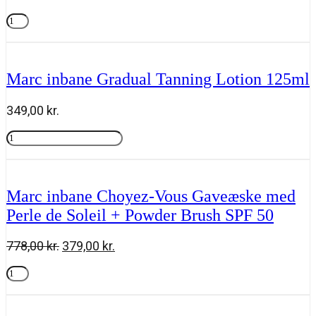
Press
&
Tilføj til kurv
Go
Complete
Kit
Marc inbane Gradual Tanning Lotion 125ml
Everyday
antal
349,00
kr.
Marc
inbane
Tilføj til kurv
Gradual
Tanning
Lotion
Marc inbane Choyez-Vous Gaveæske med
125ml
Perle de Soleil + Powder Brush SPF 50
antal
Den
Den
778,00
kr.
379,00
kr.
oprindelige
aktuelle
Marc
pris
pris
inbane
Tilføj til kurv
var:
er:
Choyez-
778,00 kr..
379,00 kr..
Vous