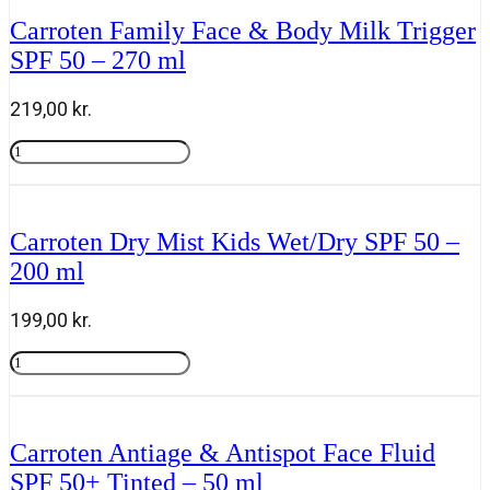
Trigger
Carroten Family Face & Body Milk Trigger
SPF
SPF 50 – 270 ml
50+
-
270
219,00
kr.
ml
antal
Carroten
Family
Tilføj til kurv
Face
&
Body
Carroten Dry Mist Kids Wet/Dry SPF 50 –
Milk
200 ml
Trigger
SPF
50
199,00
kr.
-
270
Carroten
ml
Dry
Tilføj til kurv
antal
Mist
Kids
Wet/Dry
Carroten Antiage & Antispot Face Fluid
SPF
SPF 50+ Tinted – 50 ml
50