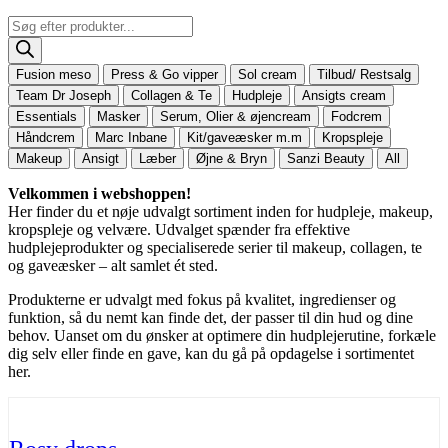
Products
search
Fusion meso
Press & Go vipper
Sol cream
Tilbud/ Restsalg
Team Dr Joseph
Collagen & Te
Hudpleje
Ansigts cream
Essentials
Masker
Serum, Olier & øjencream
Fodcrem
Håndcrem
Marc Inbane
Kit/gaveæsker m.m
Kropspleje
Makeup
Ansigt
Læber
Øjne & Bryn
Sanzi Beauty
All
Velkommen i webshoppen!
Her finder du et nøje udvalgt sortiment inden for hudpleje, makeup,
kropspleje og velvære. Udvalget spænder fra effektive
hudplejeprodukter og specialiserede serier til makeup, collagen, te
og gaveæsker – alt samlet ét sted.
Produkterne er udvalgt med fokus på kvalitet, ingredienser og
funktion, så du nemt kan finde det, der passer til din hud og dine
behov. Uanset om du ønsker at optimere din hudplejerutine, forkæle
dig selv eller finde en gave, kan du gå på opdagelse i sortimentet
her.