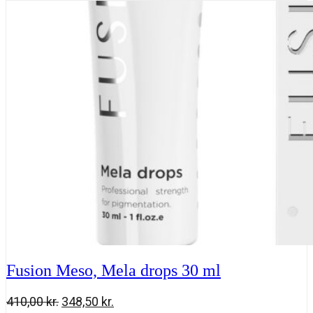
Niacinamide
425,00 kr..
361,00 kr..
5.0
30
ml
antal
Fusion Meso, Mela drops 30 ml
Den
Den
410,00
kr.
348,50
kr.