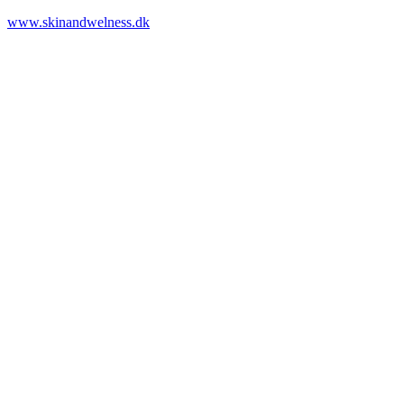
www.skinandwelness.dk