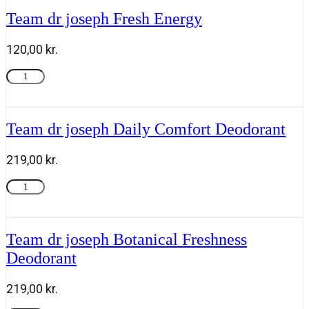
Evening
Rest
Team dr joseph Fresh Energy
antal
120,00
kr.
Team
Tilføj til kurv
dr
joseph
Fresh
Energy
Team dr joseph Daily Comfort Deodorant
antal
219,00
kr.
Team
Tilføj til kurv
dr
joseph
Daily
Comfort
Team dr joseph Botanical Freshness
Deodorant
Deodorant
antal
219,00
kr.