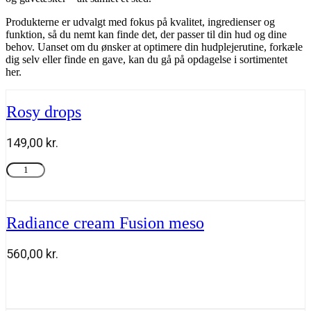
Produkterne er udvalgt med fokus på kvalitet, ingredienser og
funktion, så du nemt kan finde det, der passer til din hud og dine
behov. Uanset om du ønsker at optimere din hudplejerutine, forkæle
dig selv eller finde en gave, kan du gå på opdagelse i sortimentet
her.
Rosy drops
149,00
kr.
Rosy
Tilføj til kurv
drops
antal
Radiance cream Fusion meso
560,00
kr.
Radiance
Tilføj til kurv
cream
Fusion