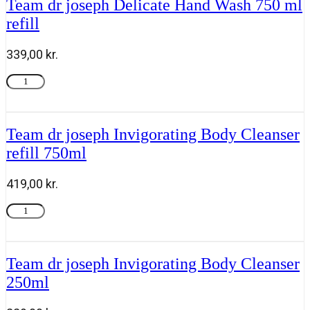
Team dr joseph Delicate Hand Wash 750 ml
Air
Spray
refill
100ml
antal
339,00
kr.
Team
Tilføj til kurv
dr
joseph
Delicate
Hand
Team dr joseph Invigorating Body Cleanser
Wash
refill 750ml
750
ml
refill
419,00
kr.
antal
Team
Tilføj til kurv
dr
joseph
Invigorating
Body
Team dr joseph Invigorating Body Cleanser
Cleanser
250ml
refill
750ml
antal