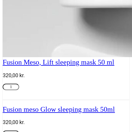
Fusion Meso, Lift sleeping mask 50 ml
320,00
kr.
Fusion
Tilføj til kurv
Meso,
Lift
sleeping
mask
Fusion meso Glow sleeping mask 50ml
50
ml
320,00
kr.
antal