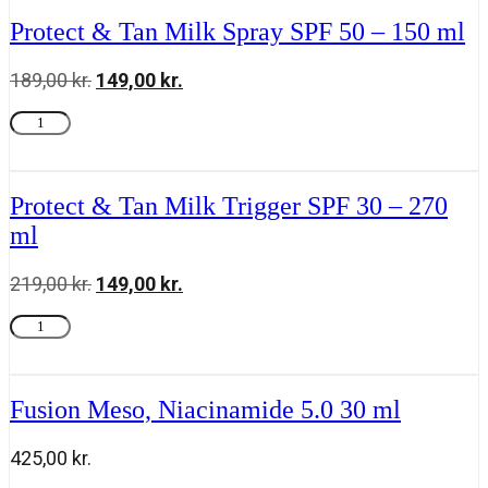
meso
Protect & Tan Milk Spray SPF 50 – 150 ml
antal
189,00
kr.
Den
149,00
kr.
Den
oprindelige
aktuelle
Protect
Tilføj til kurv
pris
pris
&
var:
er:
Tan
189,00 kr..
149,00 kr..
Milk
Spray
Protect & Tan Milk Trigger SPF 30 – 270
SPF
ml
50
-
150
219,00
kr.
Den
149,00
kr.
Den
ml
oprindelige
aktuelle
antal
Protect
Tilføj til kurv
pris
pris
&
var:
er:
Tan
219,00 kr..
149,00 kr..
Milk
Trigger
Fusion Meso, Niacinamide 5.0 30 ml
SPF
30
425,00
kr.
-
270