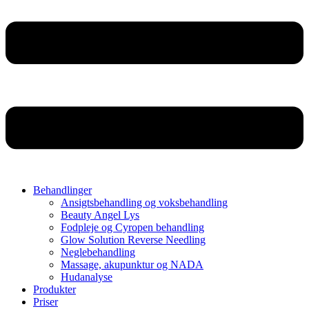
Behandlinger
Ansigtsbehandling og voksbehandling
Beauty Angel Lys
Fodpleje og Cyropen behandling
Glow Solution Reverse Needling
Neglebehandling
Massage, akupunktur og NADA
Hudanalyse
Produkter
Priser