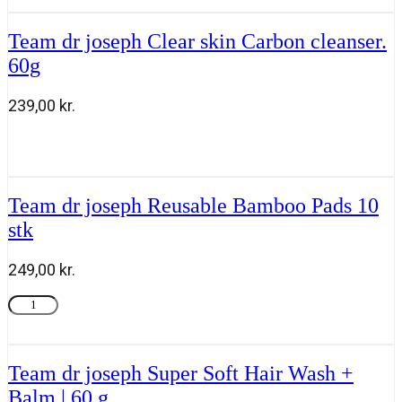
joseph
Nourishing
Team dr joseph Clear skin Carbon cleanser.
Lip
Balm
60g
antal
239,00
kr.
Team
Tilføj til kurv
dr
joseph
Clear
Team dr joseph Reusable Bamboo Pads 10
skin
Carbon
stk
cleanser.
60g
249,00
kr.
antal
Team
Tilføj til kurv
dr
joseph
Reusable
Bamboo
Team dr joseph Super Soft Hair Wash +
Pads
Balm | 60 g
10