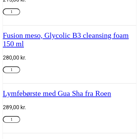
Fusion
Tilføj til kurv
meso,
Vit
C
micro-
Fusion meso, Glycolic B3 cleansing foam
water
150 ml
205
ml
antal
280,00
kr.
Fusion
Tilføj til kurv
meso,
Glycolic
B3
cleansing
Lymfebørste med Gua Sha fra Roen
foam
150
289,00
kr.
ml
antal
Lymfebørste
Tilføj til kurv
med
Gua
Sha