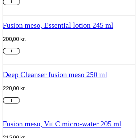
Fusion
Tilføj til kurv
meso
Glow
sleeping
mask
Fusion meso, Essential lotion 245 ml
50ml
antal
200,00
kr.
Fusion
Tilføj til kurv
meso,
Essential
lotion
245
Deep Cleanser fusion meso 250 ml
ml
antal
220,00
kr.
Deep
Tilføj til kurv
Cleanser
fusion
meso
250
Fusion meso, Vit C micro-water 205 ml
ml
antal
215,00
kr.