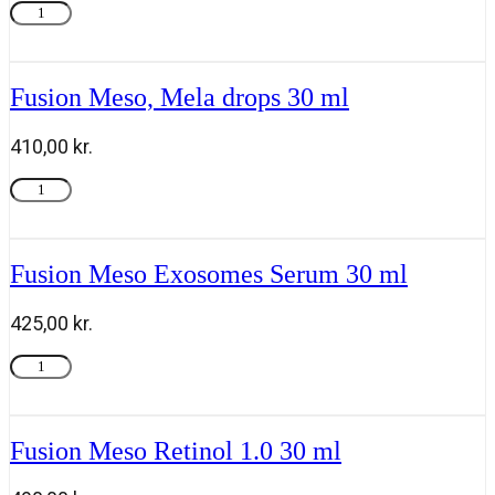
Fusion
Tilføj til kurv
ml
Meso,
antal
Niacinamide
5.0
30
Fusion Meso, Mela drops 30 ml
ml
antal
410,00
kr.
Fusion
Tilføj til kurv
Meso,
Mela
drops
30
Fusion Meso Exosomes Serum 30 ml
ml
antal
425,00
kr.
Fusion
Tilføj til kurv
Meso
Exosomes
Serum
30
Fusion Meso Retinol 1.0 30 ml
ml
antal