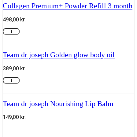
Gel
Collagen Premium+ Powder Refill 3 month
6ml
antal
498,00
kr.
Collagen
Tilføj til kurv
Premium+
Powder
Refill
3
Team dr joseph Golden glow body oil
month
antal
389,00
kr.
Team
Tilføj til kurv
dr
joseph
Golden
glow
Team dr joseph Nourishing Lip Balm
body
oil
149,00
kr.
antal
Team
Tilføj til kurv
dr