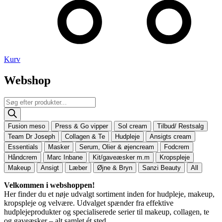
Kurv
Webshop
Products
search
Fusion meso
Press & Go vipper
Sol cream
Tilbud/ Restsalg
Team Dr Joseph
Collagen & Te
Hudpleje
Ansigts cream
Essentials
Masker
Serum, Olier & øjencream
Fodcrem
Håndcrem
Marc Inbane
Kit/gaveæsker m.m
Kropspleje
Makeup
Ansigt
Læber
Øjne & Bryn
Sanzi Beauty
All
Velkommen i webshoppen!
Her finder du et nøje udvalgt sortiment inden for hudpleje, makeup,
kropspleje og velvære. Udvalget spænder fra effektive
hudplejeprodukter og specialiserede serier til makeup, collagen, te
og gaveæsker – alt samlet ét sted.