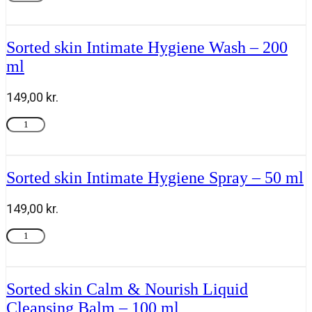
Dry
antal
Mist
SPF
50
Sorted skin Intimate Hygiene Wash – 200
-
ml
200
ml
antal
149,00
kr.
Sorted
Tilføj til kurv
skin
Intimate
Hygiene
Wash
Sorted skin Intimate Hygiene Spray – 50 ml
-
200
149,00
kr.
ml
antal
Sorted
Tilføj til kurv
skin
Intimate
Hygiene
Spray
Sorted skin Calm & Nourish Liquid
-
Cleansing Balm – 100 ml
50