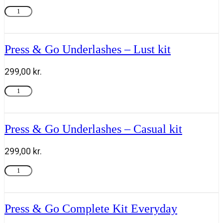
High
Tilføj til kurv
Protection
Sun
Cream
SPF
Press & Go Underlashes – Lust kit
30
50
299,00
kr.
ml,
Team
Press
Tilføj til kurv
DR
&
Joseph
Go
antal
Underlashes
-
Press & Go Underlashes – Casual kit
Lust
kit
299,00
kr.
antal
Press
Tilføj til kurv
&
Go
Underlashes
-
Press & Go Complete Kit Everyday
Casual