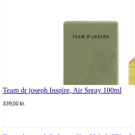
antal
Team dr joseph Inspire, Air Spray 100ml
339,00
kr.
Team
Tilføj til kurv
dr
joseph
Inspire,