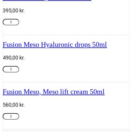
ml
antal
395,00
kr.
Fusion
Tilføj til kurv
Meso
Eye
booster
30ml
Fusion Meso Hyaluronic drops 50ml
antal
490,00
kr.
Fusion
Tilføj til kurv
Meso
Hyaluronic
drops
50ml
Fusion Meso, Meso lift cream 50ml
antal
560,00
kr.
Fusion
Tilføj til kurv
Meso,
Meso
lift