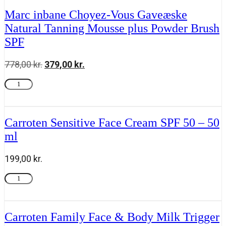
Vous
Gaveæske
Marc inbane Choyez-Vous Gaveæske
med
Natural Tanning Mousse plus Powder Brush
Perle
de
SPF
Soleil
+
778,00
kr.
Den
379,00
kr.
Den
Powder
oprindelige
aktuelle
Brush
Marc
Tilføj til kurv
SPF
pris
pris
inbane
50
var:
er:
Choyez-
antal
778,00 kr..
379,00 kr..
Vous
Gaveæske
Carroten Sensitive Face Cream SPF 50 – 50
Natural
ml
Tanning
Mousse
plus
199,00
kr.
Powder
Brush
Carroten
Tilføj til kurv
SPF
Sensitive
antal
Face
Cream
SPF
Carroten Family Face & Body Milk Trigger
50