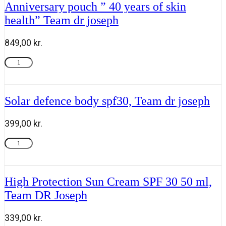
fra
Anniversary pouch ” 40 years of skin
Roen
health” Team dr joseph
antal
849,00
kr.
Anniversary
Tilføj til kurv
pouch
"
40
years
Solar defence body spf30, Team dr joseph
of
skin
399,00
kr.
health"
Team
Solar
Tilføj til kurv
dr
defence
joseph
body
antal
spf30,
Team
High Protection Sun Cream SPF 30 50 ml,
dr
Team DR Joseph
joseph
antal
339,00
kr.