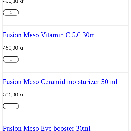
490,00
kr.
Fusion
Tilføj til kurv
Meso
Retinol
1.0
30
Fusion Meso Vitamin C 5.0 30ml
ml
antal
460,00
kr.
Fusion
Tilføj til kurv
Meso
Vitamin
C
5.0
Fusion Meso Ceramid moisturizer 50 ml
30ml
antal
505,00
kr.
Fusion
Tilføj til kurv
Meso
Ceramid
moisturizer
50
Fusion Meso Eye booster 30ml