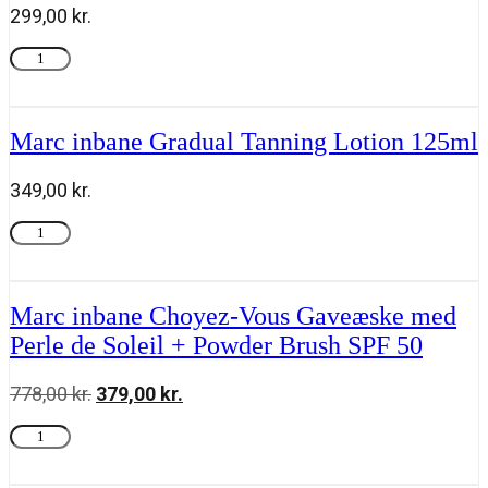
kit
299,00
kr.
antal
Press
Tilføj til kurv
&
Go
Complete
Kit
Marc inbane Gradual Tanning Lotion 125ml
Everyday
antal
349,00
kr.
Marc
Tilføj til kurv
inbane
Gradual
Tanning
Lotion
Marc inbane Choyez-Vous Gaveæske med
125ml
Perle de Soleil + Powder Brush SPF 50
antal
778,00
kr.
Den
379,00
kr.
Den
oprindelige
aktuelle
Marc
Tilføj til kurv
pris
pris
inbane
var:
er:
Choyez-
778,00 kr..
379,00 kr..