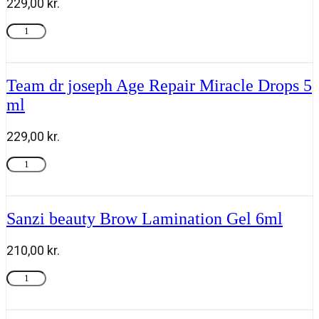
229,00
kr.
Team
Tilføj til kurv
dr
joseph
Invigorating
Body
Team dr joseph Age Repair Miracle Drops 5
Cleanser
ml
250ml
antal
229,00
kr.
Team
Tilføj til kurv
dr
joseph
Age
Repair
Sanzi beauty Brow Lamination Gel 6ml
Miracle
Drops
210,00
kr.
5
ml
Sanzi
Tilføj til kurv
antal
beauty
Brow
Lamination