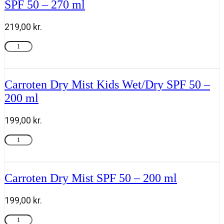
SPF 50 – 270 ml
-
50
ml
219,00
kr.
antal
Carroten
Tilføj til kurv
Family
Face
&
Body
Carroten Dry Mist Kids Wet/Dry SPF 50 –
Milk
200 ml
Trigger
SPF
50
199,00
kr.
-
270
Carroten
Tilføj til kurv
ml
Dry
antal
Mist
Kids
Wet/Dry
Carroten Dry Mist SPF 50 – 200 ml
SPF
50
199,00
kr.
-
200
Carroten
Tilføj til kurv
ml