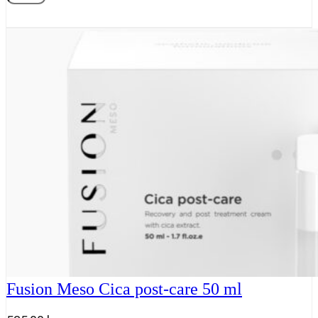
Meso
Skin
booster
cream
50ml
antal
Fusion Meso Cica post-care 50 ml