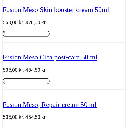
lift
cream
Fusion Meso Skin booster cream 50ml
50ml
antal
Den
Den
560,00
kr.
476,00
kr.
oprindelige
aktuelle
Fusion
pris
pris
Meso
Tilføj til kurv
var:
er:
Skin
560,00 kr..
476,00 kr..
booster
cream
Fusion Meso Cica post-care 50 ml
50ml
antal
Den
Den
535,00
kr.
454,50
kr.
oprindelige
aktuelle
Fusion
pris
pris
Meso
Tilføj til kurv
var:
er:
Cica
535,00 kr..
454,50 kr..
post-
care
Fusion Meso, Repair cream 50 ml
50
ml
antal
Den
Den
535,00
kr.
454,50
kr.
oprindelige
aktuelle
Fusion
Tilføj til kurv