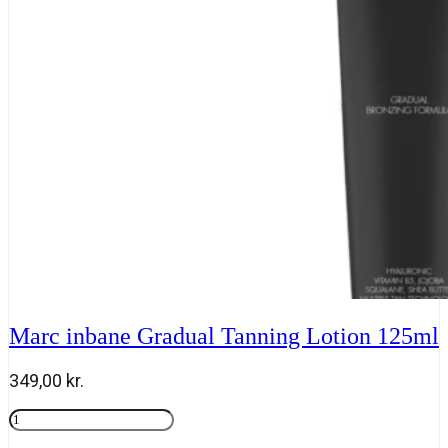
Everyday
antal
Marc inbane Gradual Tanning Lotion 125ml
349,00
kr.
Marc
inbane
Tilføj til kurv