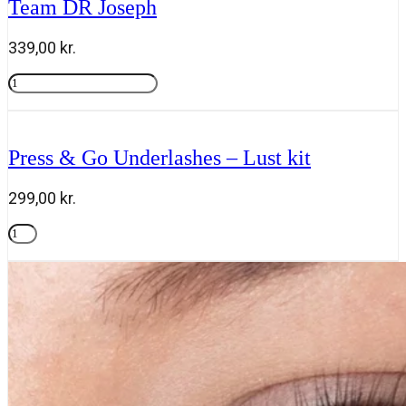
Team DR Joseph
joseph
antal
339,00
kr.
High
Protection
Tilføj til kurv
Sun
Cream
SPF
Press & Go Underlashes – Lust kit
30
50
ml,
299,00
kr.
Team
DR
Press
Joseph
&
Tilføj til kurv
antal
Go
Underlashes
-
Lust
kit
antal