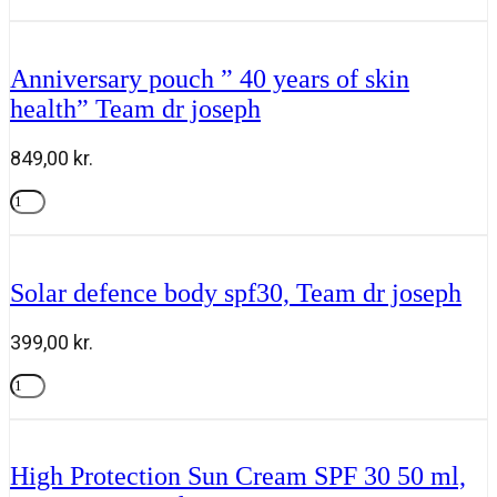
med
Tilføj til kurv
Gua
Sha
fra
Anniversary pouch ” 40 years of skin
Roen
health” Team dr joseph
antal
849,00
kr.
Anniversary
pouch
Tilføj til kurv
"
40
years
Solar defence body spf30, Team dr joseph
of
skin
health"
399,00
kr.
Team
dr
Solar
joseph
defence
Tilføj til kurv
antal
body
spf30,
Team
High Protection Sun Cream SPF 30 50 ml,
dr