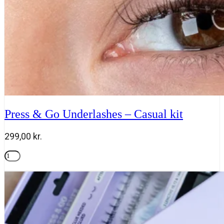
Press & Go Underlashes – Casual kit
299,00
kr.
Press
&
Tilføj til kurv
Go
Underlashes
-
Casual
kit
antal