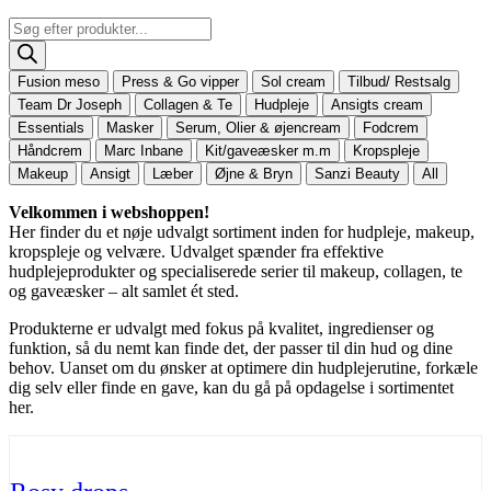
Products
search
Fusion meso
Press & Go vipper
Sol cream
Tilbud/ Restsalg
Team Dr Joseph
Collagen & Te
Hudpleje
Ansigts cream
Essentials
Masker
Serum, Olier & øjencream
Fodcrem
Håndcrem
Marc Inbane
Kit/gaveæsker m.m
Kropspleje
Makeup
Ansigt
Læber
Øjne & Bryn
Sanzi Beauty
All
Velkommen i webshoppen!
Her finder du et nøje udvalgt sortiment inden for hudpleje, makeup,
kropspleje og velvære. Udvalget spænder fra effektive
hudplejeprodukter og specialiserede serier til makeup, collagen, te
og gaveæsker – alt samlet ét sted.
Produkterne er udvalgt med fokus på kvalitet, ingredienser og
funktion, så du nemt kan finde det, der passer til din hud og dine
behov. Uanset om du ønsker at optimere din hudplejerutine, forkæle
dig selv eller finde en gave, kan du gå på opdagelse i sortimentet
her.