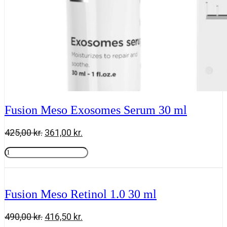
Fusion Meso Exosomes Serum 30 ml
Den
Den
425,00
kr.
361,00
kr.
oprindelige
aktuelle
Fusion
pris
pris
Meso
Tilføj til kurv
var:
er:
Exosomes
425,00 kr..
361,00 kr..
Serum
30
Fusion Meso Retinol 1.0 30 ml
ml
antal
Den
Den
490,00
kr.
416,50
kr.
oprindelige
aktuelle