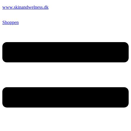
www.skinandwelness.dk
Shoppen