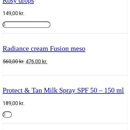
Rosy drops
149,00
kr.
Rosy
drops
Tilføj til kurv
antal
Radiance cream Fusion meso
Den
Den
560,00
kr.
476,00
kr.
oprindelige
aktuelle
Radiance
Tilføj til kurv
pris
pris
cream
var:
er:
Fusion
560,00 kr..
476,00 kr..
meso
Protect & Tan Milk Spray SPF 50 – 150 ml
antal
189,00
kr.
Protect
&
Tilføj til kurv
Tan
Milk