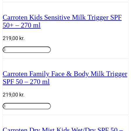
On
KIDS
Protect
Carroten Kids Sensitive Milk Trigger SPF
SPF
50+ – 270 ml
50+
50
ml
219,00
kr.
antal
Carroten
Kids
Tilføj til kurv
Sensitive
Milk
Trigger
Carroten Family Face & Body Milk Trigger
SPF
SPF 50 – 270 ml
50+
-
270
219,00
kr.
ml
antal
Carroten
Family
Tilføj til kurv
Face
&
Body
Carroten Dry Mist Kids Wet/Dry SPF 50 –