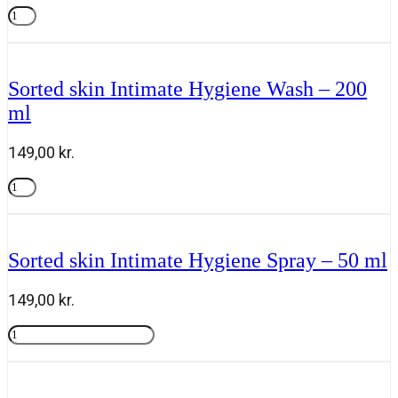
-
Carroten
50
Dry
Tilføj til kurv
ml
Mist
antal
SPF
50
Sorted skin Intimate Hygiene Wash – 200
-
ml
200
ml
antal
149,00
kr.
Sorted
skin
Tilføj til kurv
Intimate
Hygiene
Wash
Sorted skin Intimate Hygiene Spray – 50 ml
-
200
ml
149,00
kr.
antal
Sorted
skin
Tilføj til kurv
Intimate
Hygiene
Spray