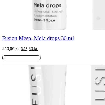
Fusion Meso, Mela drops 30 ml
Den
Den
410,00
kr.
348,50
kr.
oprindelige
aktuelle
Fusion
pris
pris
Meso,
Tilføj til kurv
var:
er:
Mela
410,00 kr..
348,50 kr..
drops
30
ml
antal