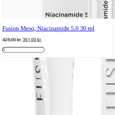
Fusion Meso, Niacinamide 5.0 30 ml
Den
Den
425,00
kr.
361,00
kr.
oprindelige
aktuelle
Fusion
pris
pris
Meso,
Tilføj til kurv
var:
er:
Niacinamide
425,00 kr..
361,00 kr..
5.0
30
ml
antal