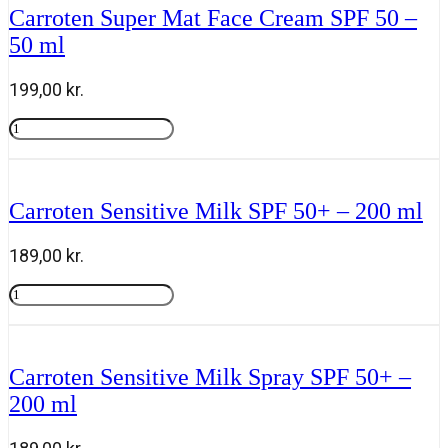
Gaveæske
Carroten Super Mat Face Cream SPF 50 –
Natural
50 ml
Tanning
Mousse
plus
199,00
kr.
Powder
Brush
Carroten
SPF
Super
Tilføj til kurv
antal
Mat
Face
Cream
Carroten Sensitive Milk SPF 50+ – 200 ml
SPF
50
-
189,00
kr.
50
ml
Carroten
antal
Sensitive
Tilføj til kurv
Milk
SPF
50+
Carroten Sensitive Milk Spray SPF 50+ –
-
200 ml
200
ml
antal