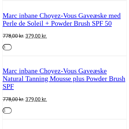
Gradual
Tanning
Lotion
Marc inbane Choyez-Vous Gaveæske med
125ml
Perle de Soleil + Powder Brush SPF 50
antal
Den
Den
778,00
kr.
379,00
kr.
oprindelige
aktuelle
Marc
pris
pris
inbane
Tilføj til kurv
var:
er:
Choyez-
778,00 kr..
379,00 kr..
Vous
Gaveæske
Marc inbane Choyez-Vous Gaveæske
med
Natural Tanning Mousse plus Powder Brush
Perle
de
SPF
Soleil
+
Powder
Den
Den
778,00
kr.
379,00
kr.
Brush
oprindelige
aktuelle
SPF
Marc
pris
pris
50
inbane
Tilføj til kurv
var:
er:
antal
Choyez-
778,00 kr..
379,00 kr..
Vous