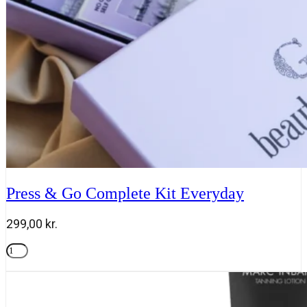
Press & Go Complete Kit Everyday
299,00
kr.
Press
&
Tilføj til kurv
Go
Complete
Kit