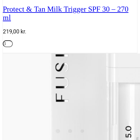
Spray
Protect & Tan Milk Trigger SPF 30 – 270
SPF
ml
50
-
150
219,00
kr.
ml
antal
Protect
&
Tilføj til kurv
Tan
Milk
Trigger
SPF
30
-
270
ml
antal