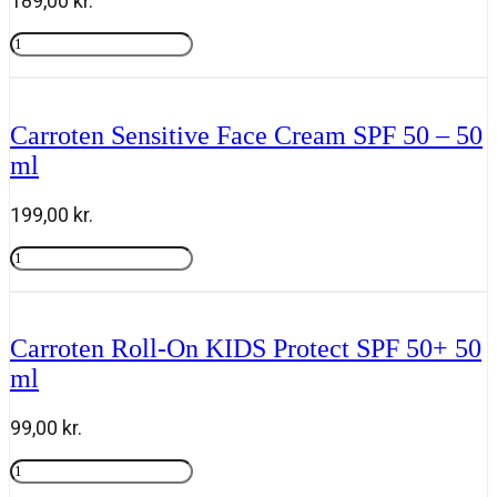
189,00
kr.
Carroten
Sensitive
Tilføj til kurv
Milk
Spray
SPF
Carroten Sensitive Face Cream SPF 50 – 50
50+
ml
-
200
ml
199,00
kr.
antal
Carroten
Sensitive
Tilføj til kurv
Face
Cream
SPF
Carroten Roll-On KIDS Protect SPF 50+ 50
50
ml
-
50
ml
99,00
kr.
antal
Carroten
Roll-
Tilføj til kurv