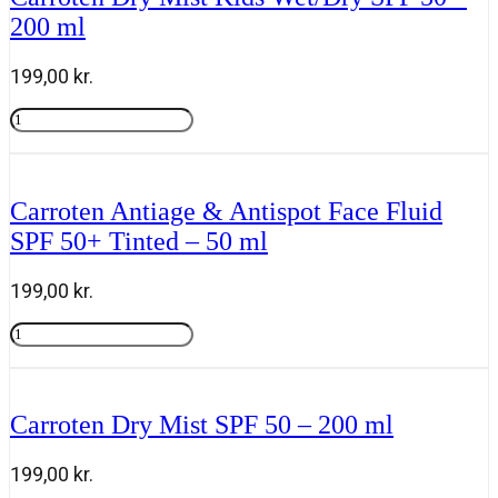
Milk
200 ml
Trigger
SPF
50
199,00
kr.
-
270
Carroten
ml
Dry
Tilføj til kurv
antal
Mist
Kids
Wet/Dry
Carroten Antiage & Antispot Face Fluid
SPF
SPF 50+ Tinted – 50 ml
50
-
200
199,00
kr.
ml
antal
Carroten
Antiage
Tilføj til kurv
&
Antispot
Face
Carroten Dry Mist SPF 50 – 200 ml
Fluid
SPF
50+
199,00
kr.
Tinted