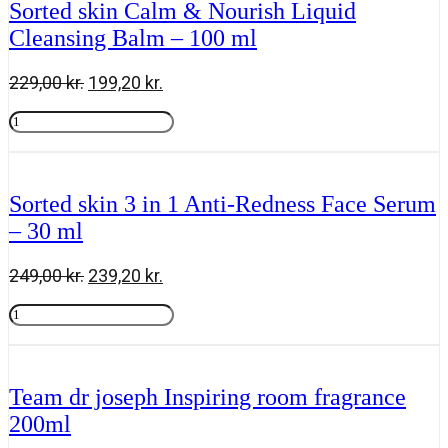
Sorted skin Calm & Nourish Liquid
-
Cleansing Balm – 100 ml
50
ml
antal
Den
Den
229,00
kr.
199,20
kr.
oprindelige
aktuelle
Sorted
pris
pris
skin
Tilføj til kurv
var:
er:
Calm
229,00 kr..
199,20 kr..
&
Nourish
Sorted skin 3 in 1 Anti-Redness Face Serum
Liquid
– 30 ml
Cleansing
Balm
-
Den
Den
249,00
kr.
239,20
kr.
100
oprindelige
aktuelle
ml
Sorted
pris
pris
antal
skin
Tilføj til kurv
var:
er:
3
249,00 kr..
239,20 kr..
in
1
Team dr joseph Inspiring room fragrance
Anti-
200ml
Redness
Face