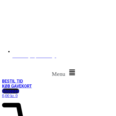
Odensevej 66, 5750 Ringe
Menu
BESTIL TID
KØB GAVEKORT
Shoppen
0,00
kr.
0