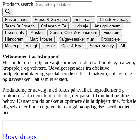
Products search
Fusion meso
Press & Go vipper
Sol cream
Tilbud/ Restsalg
Team Dr Joseph
Collagen & Te
Hudpleje
Ansigts cream
Essentials
Masker
Serum, Olier & øjencream
Fodcrem
Håndcrem
Marc Inbane
Kit/gaveæsker m.m
Kropspleje
Makeup
Ansigt
Læber
Øjne & Bryn
Sanzi Beauty
All
Velkommen i webshoppen!
Her finder du et nøje udvalgt sortiment inden for hudpleje, makeup,
kropspleje og velvære. Udvalget spænder fra effektive
hudplejeprodukter og specialiserede serier til makeup, collagen, te
og gaveæsker – alt samlet ét sted.
Produkterne er udvalgt med fokus på kvalitet, ingredienser og
funktion, så du nemt kan finde det, der passer til din hud og dine
behov. Uanset om du ønsker at optimere din hudplejerutine, forkæle
dig selv eller finde en gave, kan du gå på opdagelse i sortimentet
her.
Rosy drops