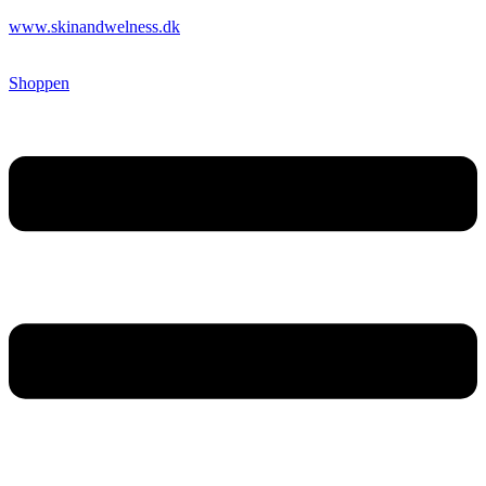
www.skinandwelness.dk
Shoppen