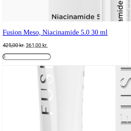
Fusion Meso, Niacinamide 5.0 30 ml
Den
Den
425,00
kr.
361,00
kr.
oprindelige
aktuelle
Fusion
pris
pris
Meso,
Tilføj til kurv
var:
er:
Niacinamide
425,00 kr..
361,00 kr..
5.0
30
ml
antal