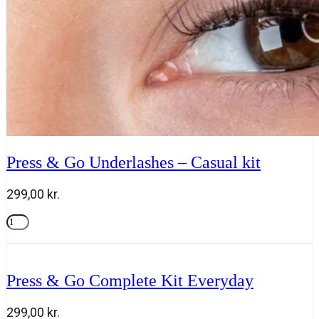
Press & Go Underlashes – Casual kit
299,00
kr.
Press
&
Tilføj til kurv
Go
Underlashes
-
Press & Go Complete Kit Everyday
Casual
kit
antal
299,00
kr.