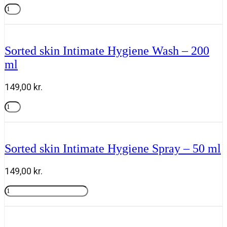
-
Carroten
50
Dry
Tilføj til kurv
ml
Mist
antal
SPF
50
Sorted skin Intimate Hygiene Wash – 200
-
ml
200
ml
antal
149,00
kr.
Sorted
skin
Tilføj til kurv
Intimate
Hygiene
Wash
Sorted skin Intimate Hygiene Spray – 50 ml
-
200
ml
149,00
kr.
antal
Sorted
skin
Tilføj til kurv
Intimate
Hygiene
Spray