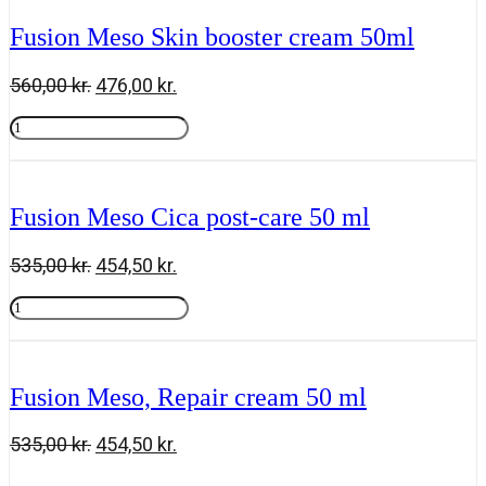
lift
cream
Fusion Meso Skin booster cream 50ml
50ml
antal
Den
Den
560,00
kr.
476,00
kr.
oprindelige
aktuelle
Fusion
pris
pris
Meso
Tilføj til kurv
var:
er:
Skin
560,00 kr..
476,00 kr..
booster
cream
Fusion Meso Cica post-care 50 ml
50ml
antal
Den
Den
535,00
kr.
454,50
kr.
oprindelige
aktuelle
Fusion
pris
pris
Meso
Tilføj til kurv
var:
er:
Cica
535,00 kr..
454,50 kr..
post-
care
Fusion Meso, Repair cream 50 ml
50
ml
antal
Den
Den
535,00
kr.
454,50
kr.
oprindelige
aktuelle
Fusion
Tilføj til kurv