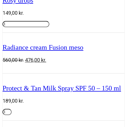
Rosy drops
149,00
kr.
Rosy
drops
Tilføj til kurv
antal
Radiance cream Fusion meso
Den
Den
560,00
kr.
476,00
kr.
oprindelige
aktuelle
Radiance
Tilføj til kurv
pris
pris
cream
var:
er:
Fusion
560,00 kr..
476,00 kr..
meso
Protect & Tan Milk Spray SPF 50 – 150 ml
antal
189,00
kr.
Protect
&
Tilføj til kurv
Tan
Milk