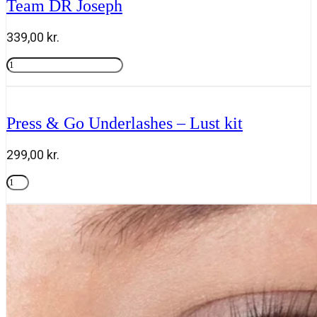
Team DR Joseph
joseph
antal
339,00
kr.
High
Protection
Tilføj til kurv
Sun
Cream
SPF
Press & Go Underlashes – Lust kit
30
50
ml,
299,00
kr.
Team
DR
Press
Joseph
&
Tilføj til kurv
antal
Go
Underlashes
-
Lust
kit
antal