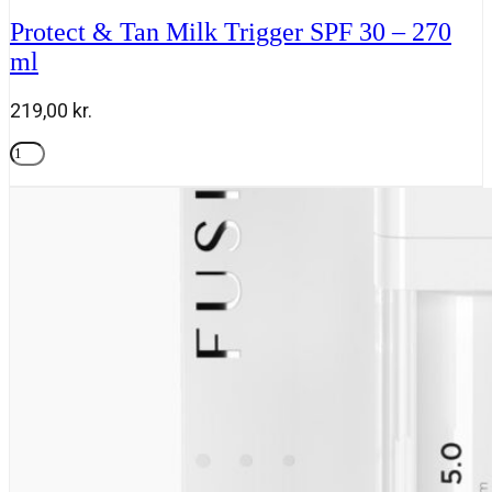
Spray
Protect & Tan Milk Trigger SPF 30 – 270
SPF
ml
50
-
150
219,00
kr.
ml
antal
Protect
&
Tilføj til kurv
Tan
Milk
Trigger
SPF
30
-
270
ml
antal