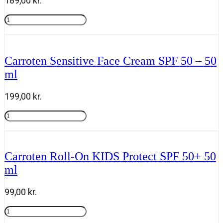
189,00
kr.
Carroten
Sensitive
Tilføj til kurv
Milk
Spray
SPF
Carroten Sensitive Face Cream SPF 50 – 50
50+
ml
-
200
ml
199,00
kr.
antal
Carroten
Sensitive
Tilføj til kurv
Face
Cream
SPF
Carroten Roll-On KIDS Protect SPF 50+ 50
50
ml
-
50
ml
99,00
kr.
antal
Carroten
Roll-
Tilføj til kurv