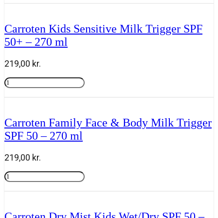
On
KIDS
Protect
Carroten Kids Sensitive Milk Trigger SPF
SPF
50+ – 270 ml
50+
50
ml
219,00
kr.
antal
Carroten
Kids
Tilføj til kurv
Sensitive
Milk
Trigger
Carroten Family Face & Body Milk Trigger
SPF
SPF 50 – 270 ml
50+
-
270
219,00
kr.
ml
antal
Carroten
Family
Tilføj til kurv
Face
&
Body
Carroten Dry Mist Kids Wet/Dry SPF 50 –