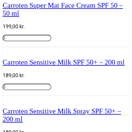
Gaveæske
Carroten Super Mat Face Cream SPF 50 –
Natural
50 ml
Tanning
Mousse
plus
199,00
kr.
Powder
Brush
Carroten
SPF
Super
Tilføj til kurv
antal
Mat
Face
Cream
Carroten Sensitive Milk SPF 50+ – 200 ml
SPF
50
-
189,00
kr.
50
ml
Carroten
antal
Sensitive
Tilføj til kurv
Milk
SPF
50+
Carroten Sensitive Milk Spray SPF 50+ –
-
200 ml
200
ml
antal