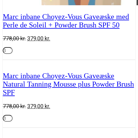
Marc inbane Choyez-Vous Gaveæske med
Perle de Soleil + Powder Brush SPF 50
Den
Den
778,00
kr.
379,00
kr.
oprindelige
aktuelle
Marc
pris
pris
inbane
Tilføj til kurv
var:
er:
Choyez-
778,00 kr..
379,00 kr..
Vous
Gaveæske
Marc inbane Choyez-Vous Gaveæske
med
Natural Tanning Mousse plus Powder Brush
Perle
de
SPF
Soleil
+
Powder
Den
Den
778,00
kr.
379,00
kr.
Brush
oprindelige
aktuelle
SPF
Marc
pris
pris
50
inbane
Tilføj til kurv
var:
er:
antal
Choyez-
778,00 kr..
379,00 kr..
Vous