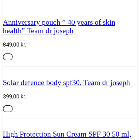
med
Tilføj til kurv
Gua
Sha
fra
Anniversary pouch ” 40 years of skin
Roen
health” Team dr joseph
antal
849,00
kr.
Anniversary
pouch
Tilføj til kurv
"
40
years
Solar defence body spf30, Team dr joseph
of
skin
health"
399,00
kr.
Team
dr
Solar
joseph
defence
Tilføj til kurv
antal
body
spf30,
Team
High Protection Sun Cream SPF 30 50 ml,
dr