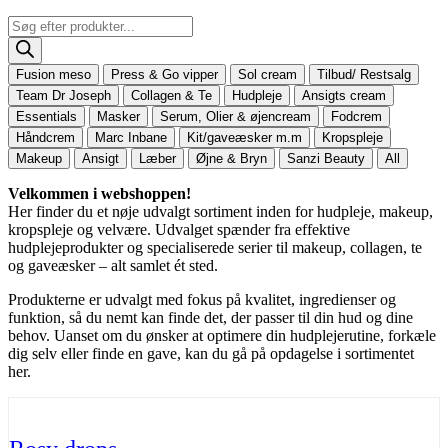
Products
search
Fusion meso
Press & Go vipper
Sol cream
Tilbud/ Restsalg
Team Dr Joseph
Collagen & Te
Hudpleje
Ansigts cream
Essentials
Masker
Serum, Olier & øjencream
Fodcrem
Håndcrem
Marc Inbane
Kit/gaveæsker m.m
Kropspleje
Makeup
Ansigt
Læber
Øjne & Bryn
Sanzi Beauty
All
Velkommen i webshoppen!
Her finder du et nøje udvalgt sortiment inden for hudpleje, makeup,
kropspleje og velvære. Udvalget spænder fra effektive
hudplejeprodukter og specialiserede serier til makeup, collagen, te
og gaveæsker – alt samlet ét sted.
Produkterne er udvalgt med fokus på kvalitet, ingredienser og
funktion, så du nemt kan finde det, der passer til din hud og dine
behov. Uanset om du ønsker at optimere din hudplejerutine, forkæle
dig selv eller finde en gave, kan du gå på opdagelse i sortimentet
her.