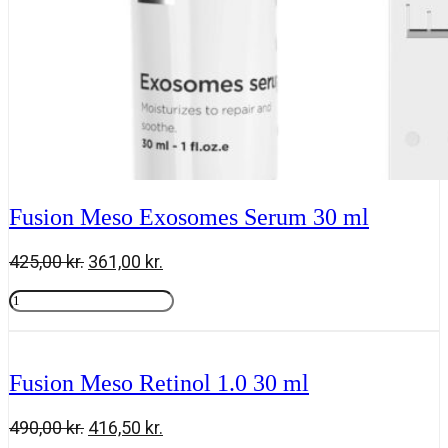
Fusion Meso Exosomes Serum 30 ml
Den
Den
425,00
kr.
361,00
kr.
oprindelige
aktuelle
Fusion
pris
pris
Meso
Tilføj til kurv
var:
er:
Exosomes
425,00 kr..
361,00 kr..
Serum
30
Fusion Meso Retinol 1.0 30 ml
ml
antal
Den
Den
490,00
kr.
416,50
kr.
oprindelige
aktuelle