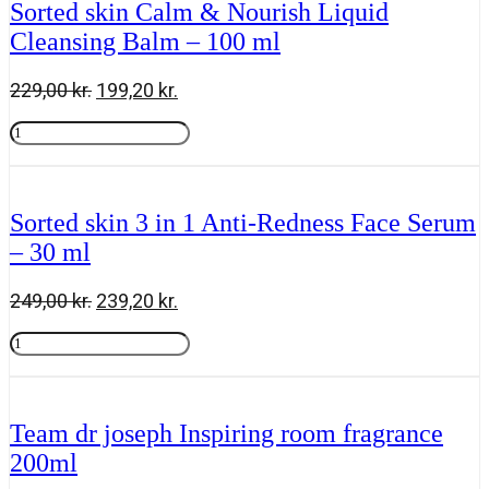
Sorted skin Calm & Nourish Liquid
-
Cleansing Balm – 100 ml
50
ml
antal
Den
Den
229,00
kr.
199,20
kr.
oprindelige
aktuelle
Sorted
pris
pris
skin
Tilføj til kurv
var:
er:
Calm
229,00 kr..
199,20 kr..
&
Nourish
Sorted skin 3 in 1 Anti-Redness Face Serum
Liquid
– 30 ml
Cleansing
Balm
-
Den
Den
249,00
kr.
239,20
kr.
100
oprindelige
aktuelle
ml
Sorted
pris
pris
antal
skin
Tilføj til kurv
var:
er:
3
249,00 kr..
239,20 kr..
in
1
Team dr joseph Inspiring room fragrance
Anti-
200ml
Redness
Face