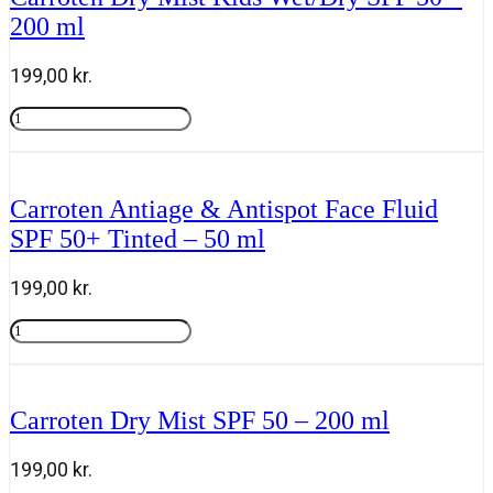
Milk
200 ml
Trigger
SPF
50
199,00
kr.
-
270
Carroten
ml
Dry
Tilføj til kurv
antal
Mist
Kids
Wet/Dry
Carroten Antiage & Antispot Face Fluid
SPF
SPF 50+ Tinted – 50 ml
50
-
200
199,00
kr.
ml
antal
Carroten
Antiage
Tilføj til kurv
&
Antispot
Face
Carroten Dry Mist SPF 50 – 200 ml
Fluid
SPF
50+
199,00
kr.
Tinted