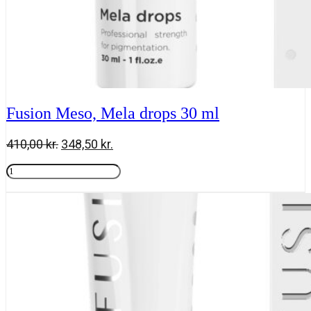
Fusion Meso, Mela drops 30 ml
Den
Den
410,00
kr.
348,50
kr.
oprindelige
aktuelle
Fusion
pris
pris
Meso,
Tilføj til kurv
var:
er:
Mela
410,00 kr..
348,50 kr..
drops
30
ml
antal