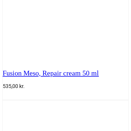
Fusion Meso, Repair cream 50 ml
535,00
kr.
Fusion
Tilføj til kurv
Meso,
Repair
cream
50
ml
antal