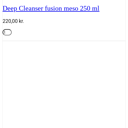
Deep Cleanser fusion meso 250 ml
220,00
kr.
Deep
Cleanser
Tilføj til kurv
fusion
meso
250
ml
antal