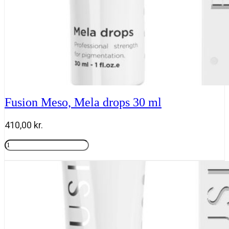
Fusion Meso, Mela drops 30 ml
410,00
kr.
Fusion
Meso,
Tilføj til kurv
Mela
drops
30
ml
antal