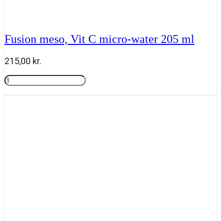
Fusion meso, Vit C micro-water 205 ml
215,00
kr.
Fusion
meso,
Tilføj til kurv
Vit
C
micro-
water
205
ml
antal