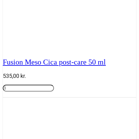
Fusion Meso Cica post-care 50 ml
535,00
kr.
Fusion
Meso
Tilføj til kurv
Cica
post-
care
50
ml
antal