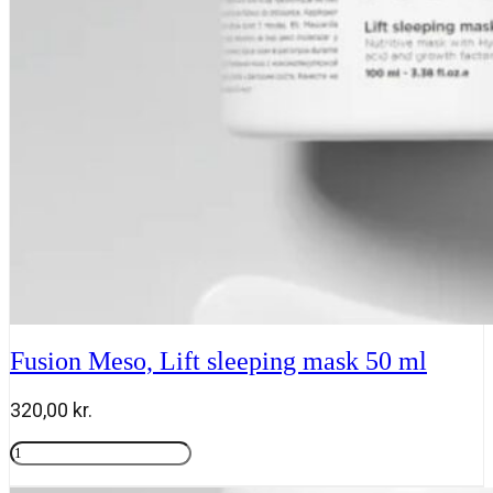
ml
antal
Fusion Meso, Lift sleeping mask 50 ml
320,00
kr.
Fusion
Meso,
Tilføj til kurv
Lift