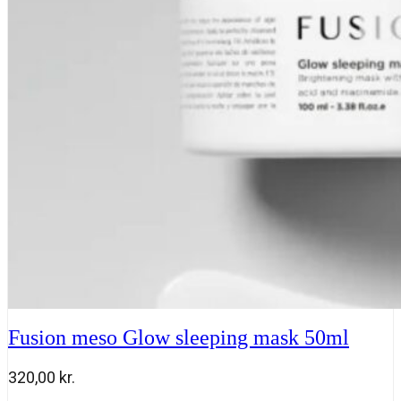
sleeping
mask
50
ml
antal
Fusion meso Glow sleeping mask 50ml
320,00
kr.