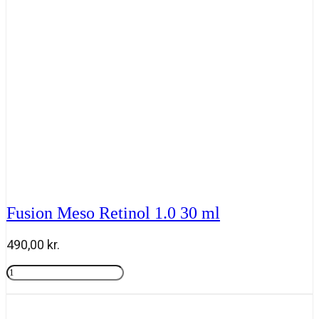
Fusion Meso Retinol 1.0 30 ml
490,00
kr.
Fusion
Meso
Tilføj til kurv
Retinol
1.0