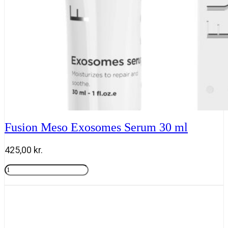
Fusion Meso Exosomes Serum 30 ml
425,00
kr.
Fusion
Meso
Tilføj til kurv
Exosomes
Serum
30
ml
antal