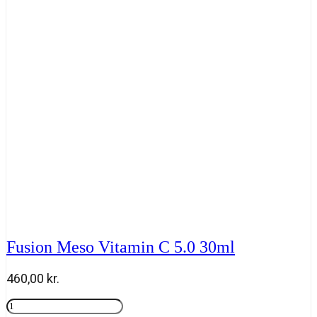
30
ml
antal
Fusion Meso Vitamin C 5.0 30ml
460,00
kr.
Fusion
Meso