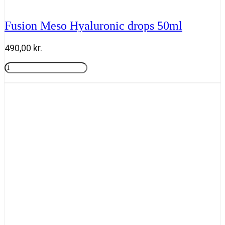
Fusion Meso Hyaluronic drops 50ml
490,00
kr.
Fusion
Meso
Tilføj til kurv
Hyaluronic
drops
50ml
antal