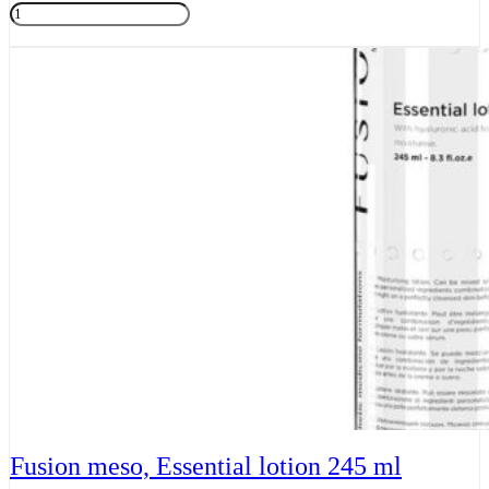
Fusion
meso
Tilføj til kurv
Glow
sleeping
mask
50ml
antal
Fusion meso, Essential lotion 245 ml