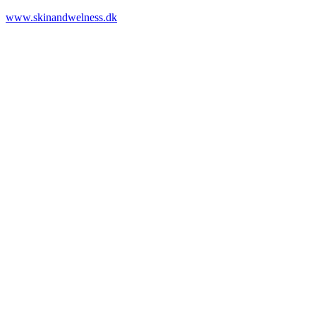
www.skinandwelness.dk