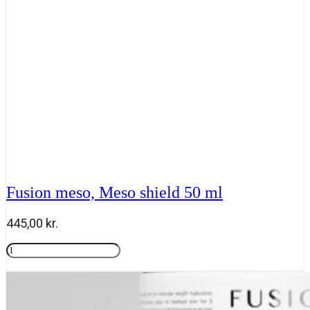
Fusion meso, Meso shield 50 ml
445,00
kr.
Fusion
meso,
Tilføj til kurv
Meso
shield
50