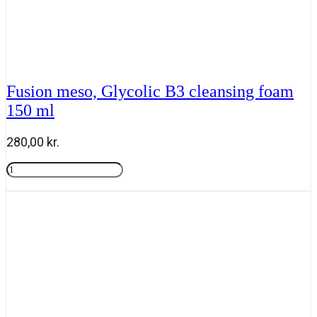
Fusion meso, Glycolic B3 cleansing foam
150 ml
280,00
kr.
Fusion
meso,
Tilføj til kurv
Glycolic
B3
cleansing
foam
150
ml
antal