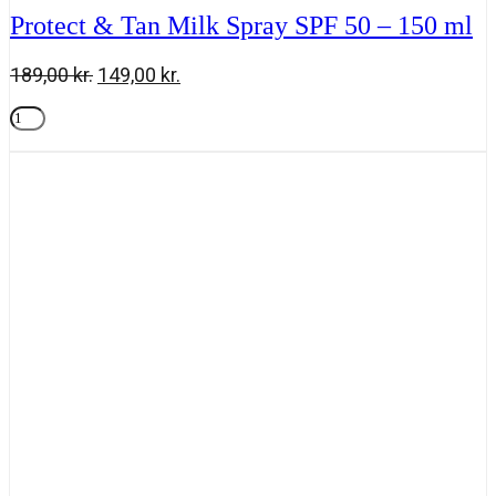
Protect & Tan Milk Spray SPF 50 – 150 ml
Den
Den
189,00
kr.
149,00
kr.
oprindelige
aktuelle
Protect
pris
pris
&
Tilføj til kurv
var:
er:
Tan
189,00 kr..
149,00 kr..
Milk
Spray
SPF
50
-
150
ml
antal