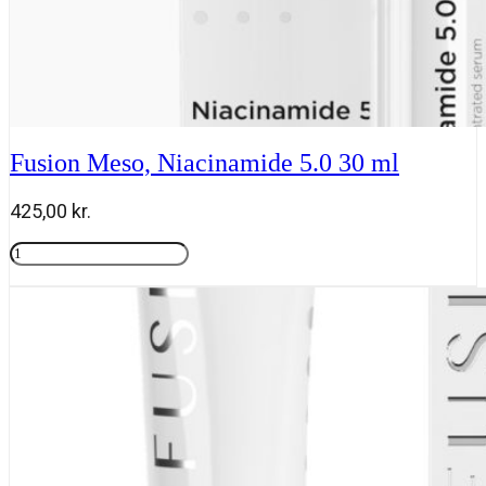
Fusion Meso, Niacinamide 5.0 30 ml
425,00
kr.
Fusion
Meso,
Tilføj til kurv
Niacinamide
5.0
30
ml
antal