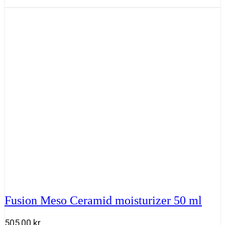
Tilføj til kurv
Vitamin
C
5.0
30ml
antal
Fusion Meso Ceramid moisturizer 50 ml
505,00
kr.