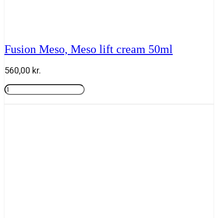
Fusion Meso, Meso lift cream 50ml
560,00
kr.
Fusion
Meso,
Tilføj til kurv
Meso
lift
cream
50ml
antal