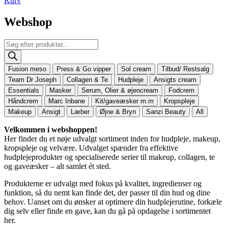
Kurv
Webshop
Products
search
Fusion meso
Press & Go vipper
Sol cream
Tilbud/ Restsalg
Team Dr Joseph
Collagen & Te
Hudpleje
Ansigts cream
Essentials
Masker
Serum, Olier & øjencream
Fodcrem
Håndcrem
Marc Inbane
Kit/gaveæsker m.m
Kropspleje
Makeup
Ansigt
Læber
Øjne & Bryn
Sanzi Beauty
All
Velkommen i webshoppen!
Her finder du et nøje udvalgt sortiment inden for hudpleje, makeup,
kropspleje og velvære. Udvalget spænder fra effektive
hudplejeprodukter og specialiserede serier til makeup, collagen, te
og gaveæsker – alt samlet ét sted.
Produkterne er udvalgt med fokus på kvalitet, ingredienser og
funktion, så du nemt kan finde det, der passer til din hud og dine
behov. Uanset om du ønsker at optimere din hudplejerutine, forkæle
dig selv eller finde en gave, kan du gå på opdagelse i sortimentet
her.