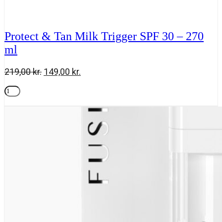
Protect & Tan Milk Trigger SPF 30 – 270
ml
Den
Den
219,00
kr.
149,00
kr.
oprindelige
aktuelle
Protect
pris
pris
&
Tilføj til kurv
var:
er:
Tan
219,00 kr..
149,00 kr..
Milk
Trigger
SPF
30
-
270
ml
antal