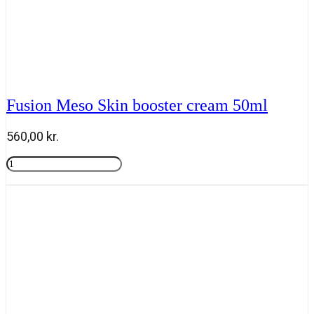
Fusion Meso Skin booster cream 50ml
560,00
kr.
Fusion
Meso
Tilføj til kurv
Skin
booster
cream
50ml
antal