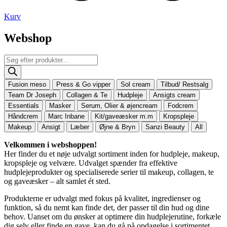
Kurv
Webshop
Products
search
Fusion meso
Press & Go vipper
Sol cream
Tilbud/ Restsalg
Team Dr Joseph
Collagen & Te
Hudpleje
Ansigts cream
Essentials
Masker
Serum, Olier & øjencream
Fodcrem
Håndcrem
Marc Inbane
Kit/gaveæsker m.m
Kropspleje
Makeup
Ansigt
Læber
Øjne & Bryn
Sanzi Beauty
All
Velkommen i webshoppen!
Her finder du et nøje udvalgt sortiment inden for hudpleje, makeup,
kropspleje og velvære. Udvalget spænder fra effektive
hudplejeprodukter og specialiserede serier til makeup, collagen, te
og gaveæsker – alt samlet ét sted.
Produkterne er udvalgt med fokus på kvalitet, ingredienser og
funktion, så du nemt kan finde det, der passer til din hud og dine
behov. Uanset om du ønsker at optimere din hudplejerutine, forkæle
dig selv eller finde en gave, kan du gå på opdagelse i sortimentet