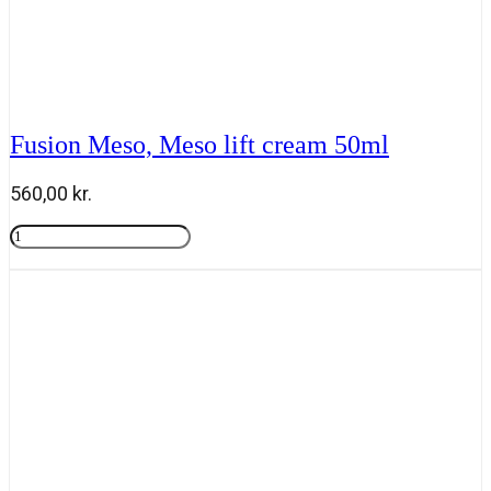
Fusion Meso, Meso lift cream 50ml
560,00
kr.
Fusion
Meso,
Tilføj til kurv
Meso
lift
cream
50ml
antal