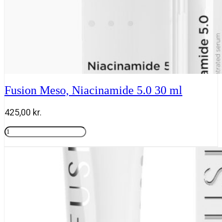
Fusion Meso, Niacinamide 5.0 30 ml
425,00
kr.
Fusion
Meso,
Tilføj til kurv
Niacinamide
5.0
30
ml
antal