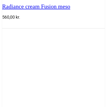
Radiance cream Fusion meso
560,00
kr.
Radiance
Tilføj til kurv
cream
Fusion
meso
antal