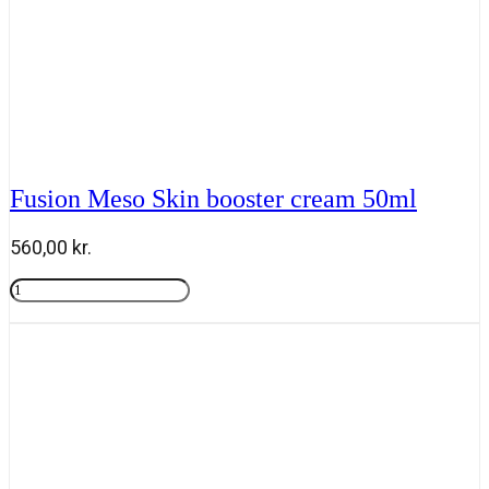
Fusion Meso Skin booster cream 50ml
560,00
kr.
Fusion
Meso
Tilføj til kurv
Skin
booster
cream
50ml
antal