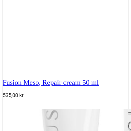
Fusion Meso, Repair cream 50 ml
535,00
kr.
Fusion
Tilføj til kurv
Meso,
Repair
cream
50