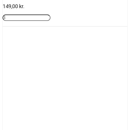
149,00
kr.
Rosy
drops
Tilføj til kurv
antal