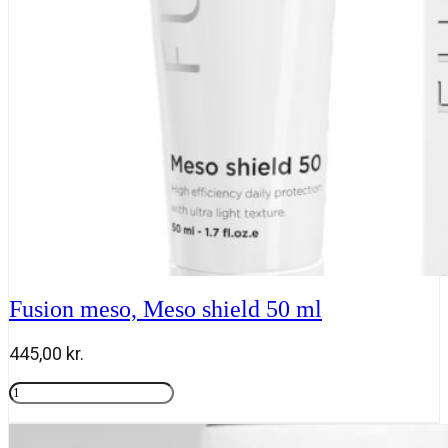
ml
antal
Fusion meso, Meso shield 50 ml
445,00
kr.
Fusion
meso,
Tilføj til kurv
Meso
shield