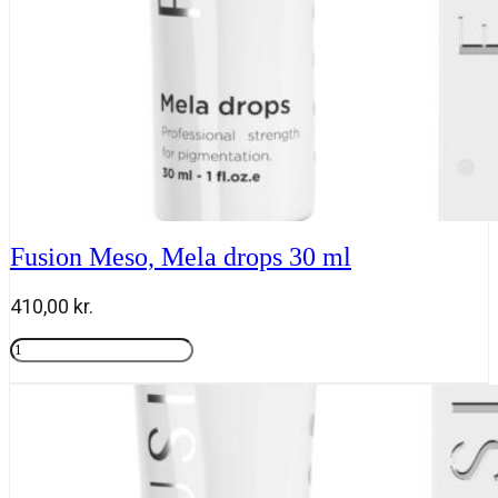
Fusion Meso, Mela drops 30 ml
410,00
kr.
Fusion
Meso,
Tilføj til kurv
Mela
drops
30
ml
antal