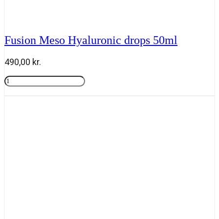
Fusion Meso Hyaluronic drops 50ml
490,00
kr.
Fusion
Meso
Tilføj til kurv
Hyaluronic
drops
50ml
antal