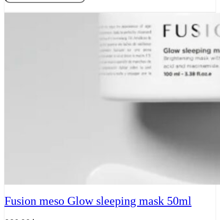
Meso,
Tilføj til kurv
Lift
sleeping
mask
50
ml
antal
Fusion meso Glow sleeping mask 50ml