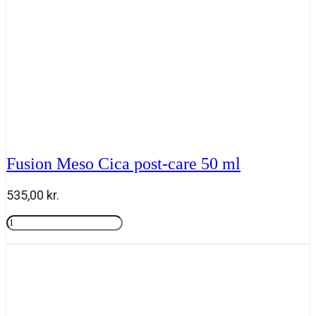
Fusion Meso Cica post-care 50 ml
535,00
kr.
Fusion
Meso
Tilføj til kurv
Cica
post-
care
50
ml
antal