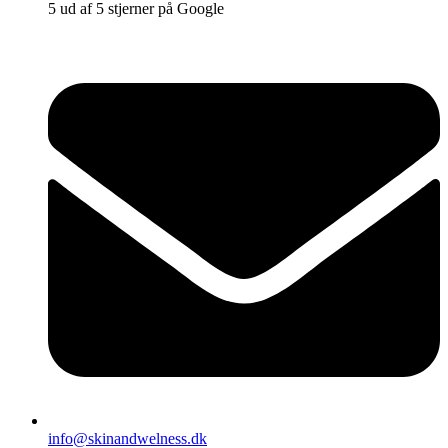
5 ud af 5 stjerner på Google
info@skinandwelness.dk