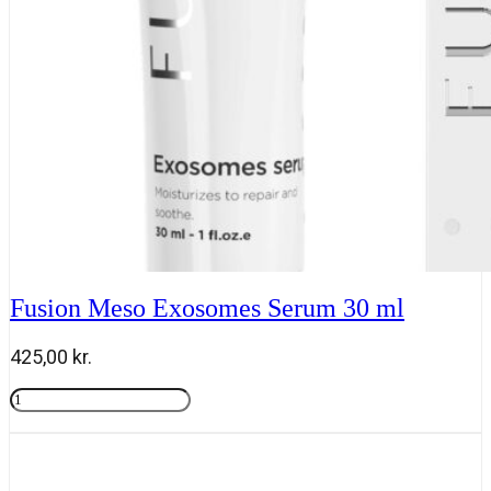
Fusion Meso Exosomes Serum 30 ml
425,00
kr.
Fusion
Meso
Tilføj til kurv
Exosomes
Serum
30