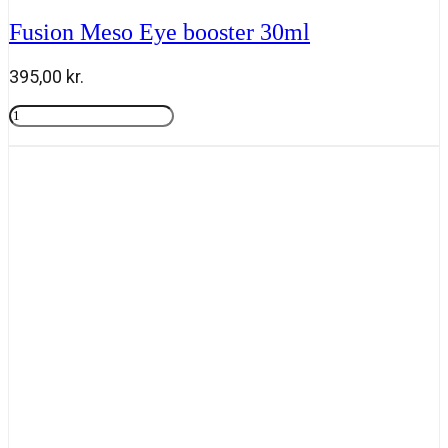
Fusion Meso Eye booster 30ml
395,00
kr.
Fusion
Meso
Tilføj til kurv
Eye
booster
30ml
antal