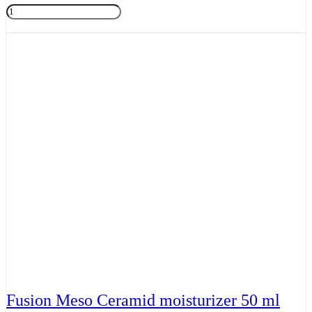
Fusion
Meso
Tilføj til kurv
Vitamin
C
5.0
30ml
antal
Fusion Meso Ceramid moisturizer 50 ml