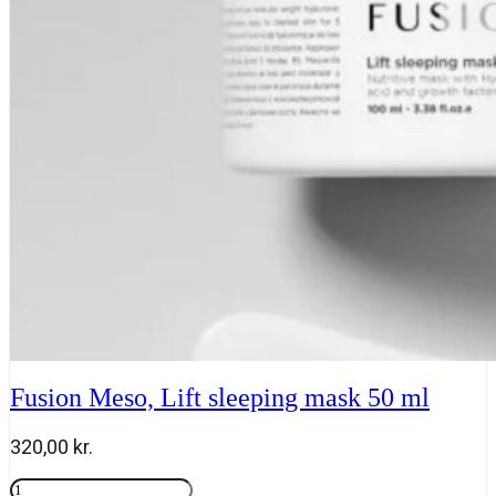
50
ml
antal
Fusion Meso, Lift sleeping mask 50 ml
320,00
kr.
Fusion