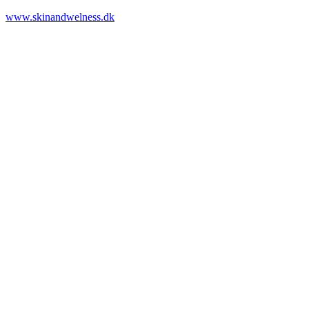
www.skinandwelness.dk