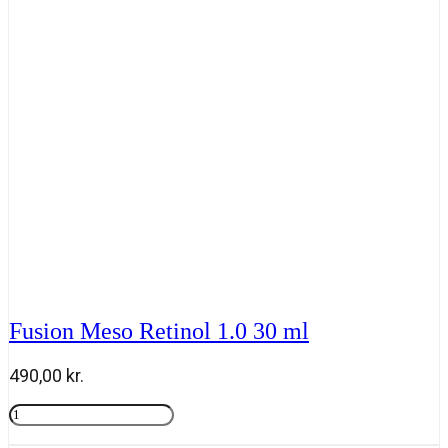
ml
antal
Fusion Meso Retinol 1.0 30 ml
490,00
kr.
Fusion
Meso
Tilføj til kurv
Retinol