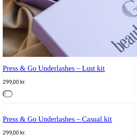
Press & Go Underlashes – Lust kit
299,00
kr.
Press
&
Tilføj til kurv
Go
Underlashes
-
Press & Go Underlashes – Casual kit
Lust
kit
antal
299,00
kr.