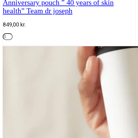
Anniversary pouch ” 40 years of skin
Roen
health” Team dr joseph
antal
849,00
kr.
Anniversary
pouch
Tilføj til kurv
"
40
years
of
skin
health"
Team
dr
joseph
antal