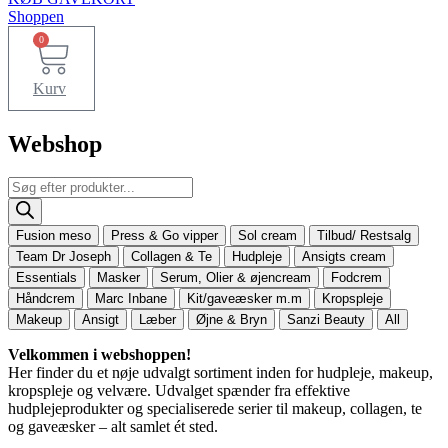
Shoppen
0
Kurv
Webshop
Products
search
Fusion meso
Press & Go vipper
Sol cream
Tilbud/ Restsalg
Team Dr Joseph
Collagen & Te
Hudpleje
Ansigts cream
Essentials
Masker
Serum, Olier & øjencream
Fodcrem
Håndcrem
Marc Inbane
Kit/gaveæsker m.m
Kropspleje
Makeup
Ansigt
Læber
Øjne & Bryn
Sanzi Beauty
All
Velkommen i webshoppen!
Her finder du et nøje udvalgt sortiment inden for hudpleje, makeup,
kropspleje og velvære. Udvalget spænder fra effektive
hudplejeprodukter og specialiserede serier til makeup, collagen, te
og gaveæsker – alt samlet ét sted.