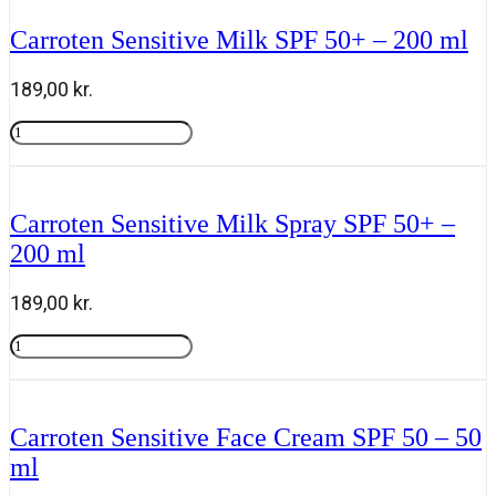
Face
Cream
Carroten Sensitive Milk SPF 50+ – 200 ml
SPF
50
-
189,00
kr.
50
ml
Carroten
antal
Sensitive
Tilføj til kurv
Milk
SPF
50+
Carroten Sensitive Milk Spray SPF 50+ –
-
200 ml
200
ml
antal
189,00
kr.
Carroten
Sensitive
Tilføj til kurv
Milk
Spray
SPF
Carroten Sensitive Face Cream SPF 50 – 50
50+
ml
-
200