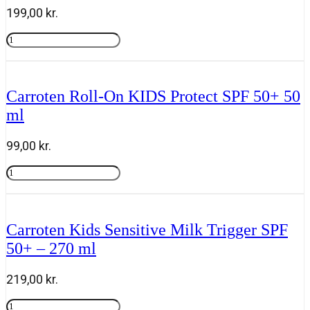
ml
199,00
kr.
antal
Carroten
Sensitive
Tilføj til kurv
Face
Cream
SPF
Carroten Roll-On KIDS Protect SPF 50+ 50
50
ml
-
50
ml
99,00
kr.
antal
Carroten
Roll-
Tilføj til kurv
On
KIDS
Protect
Carroten Kids Sensitive Milk Trigger SPF
SPF
50+ – 270 ml
50+
50
ml
219,00
kr.
antal
Carroten