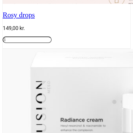
Rosy drops
149,00
kr.
Rosy
drops
Tilføj til kurv
antal