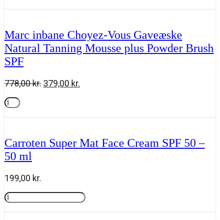
inbane
Tilføj til kurv
var:
er:
Choyez-
778,00 kr..
379,00 kr..
Vous
Gaveæske
Marc inbane Choyez-Vous Gaveæske
med
Natural Tanning Mousse plus Powder Brush
Perle
de
SPF
Soleil
+
Powder
Den
Den
778,00
kr.
379,00
kr.
Brush
oprindelige
aktuelle
SPF
Marc
pris
pris
50
inbane
Tilføj til kurv
var:
er:
antal
Choyez-
778,00 kr..
379,00 kr..
Vous
Gaveæske
Carroten Super Mat Face Cream SPF 50 –
Natural
50 ml
Tanning
Mousse
plus
199,00
kr.
Powder
Brush
Carroten
SPF
Super
Tilføj til kurv
antal
Mat