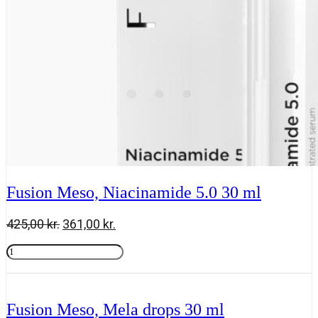
ml
antal
Fusion Meso, Niacinamide 5.0 30 ml
Den
Den
425,00
kr.
361,00
kr.
oprindelige
aktuelle
Fusion
pris
pris
Meso,
Tilføj til kurv
var:
er:
Niacinamide
425,00 kr..
361,00 kr..
5.0
30
Fusion Meso, Mela drops 30 ml
ml