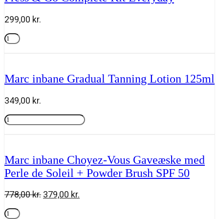
299,00
kr.
Press
&
Tilføj til kurv
Go
Complete
Kit
Marc inbane Gradual Tanning Lotion 125ml
Everyday
antal
349,00
kr.
Marc
inbane
Tilføj til kurv
Gradual
Tanning
Lotion
Marc inbane Choyez-Vous Gaveæske med
125ml
Perle de Soleil + Powder Brush SPF 50
antal
Den
Den
778,00
kr.
379,00
kr.
oprindelige
aktuelle
Marc
pris
pris