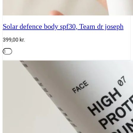
Solar defence body spf30, Team dr joseph
399,00
kr.
Solar
defence
Tilføj til kurv
body
spf30,
Team
dr
joseph
antal