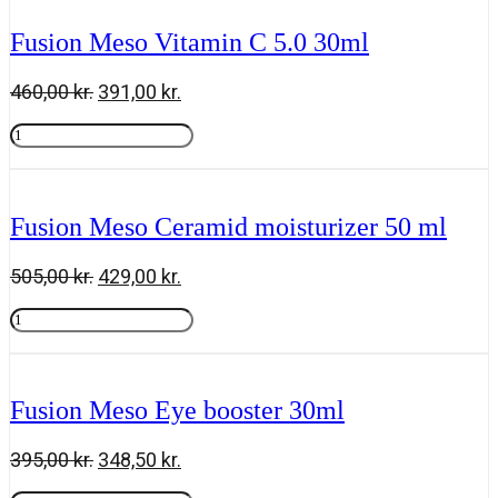
1.0
30
Fusion Meso Vitamin C 5.0 30ml
ml
antal
Den
Den
460,00
kr.
391,00
kr.
oprindelige
aktuelle
Fusion
pris
pris
Meso
Tilføj til kurv
var:
er:
Vitamin
460,00 kr..
391,00 kr..
C
5.0
Fusion Meso Ceramid moisturizer 50 ml
30ml
antal
Den
Den
505,00
kr.
429,00
kr.
oprindelige
aktuelle
Fusion
pris
pris
Meso
Tilføj til kurv
var:
er:
Ceramid
505,00 kr..
429,00 kr..
moisturizer
50
Fusion Meso Eye booster 30ml
ml
antal
Den
Den
395,00
kr.
348,50
kr.
oprindelige
aktuelle