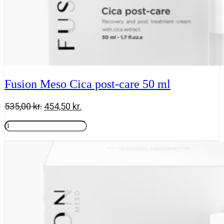
Fusion Meso Cica post-care 50 ml
Den
Den
535,00
kr.
454,50
kr.
oprindelige
aktuelle
Fusion
pris
pris
Meso
Tilføj til kurv
var:
er:
Cica
535,00 kr..
454,50 kr..
post-
care
50
ml
antal