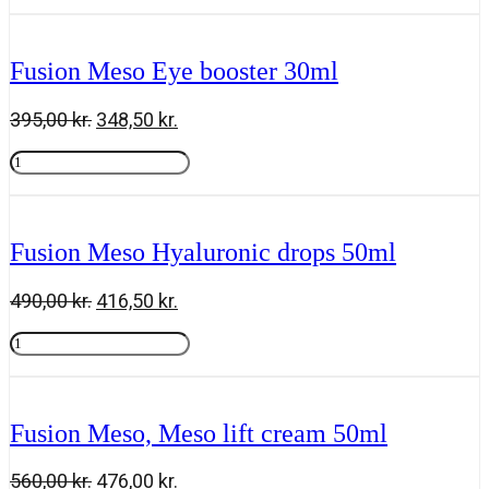
Tilføj til kurv
var:
er:
Ceramid
505,00 kr..
429,00 kr..
moisturizer
50
Fusion Meso Eye booster 30ml
ml
antal
Den
Den
395,00
kr.
348,50
kr.
oprindelige
aktuelle
Fusion
pris
pris
Meso
Tilføj til kurv
var:
er:
Eye
395,00 kr..
348,50 kr..
booster
30ml
Fusion Meso Hyaluronic drops 50ml
antal
Den
Den
490,00
kr.
416,50
kr.
oprindelige
aktuelle
Fusion
pris
pris
Meso
Tilføj til kurv
var:
er:
Hyaluronic
490,00 kr..
416,50 kr..
drops
50ml
Fusion Meso, Meso lift cream 50ml
antal
Den
Den
560,00
kr.
476,00
kr.