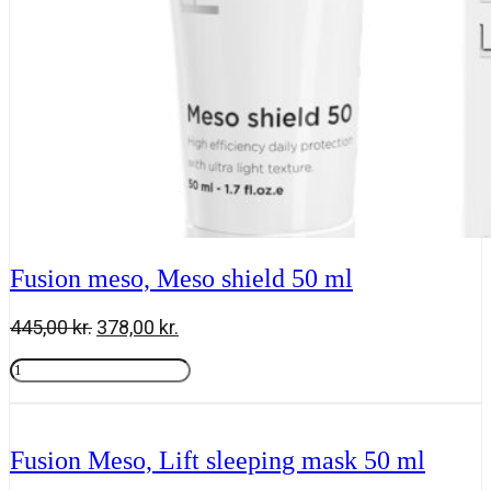
Fusion meso, Meso shield 50 ml
Den
Den
445,00
kr.
378,00
kr.
oprindelige
aktuelle
Fusion
pris
pris
meso,
Tilføj til kurv
var:
er:
Meso
445,00 kr..
378,00 kr..
shield
50
Fusion Meso, Lift sleeping mask 50 ml
ml
antal