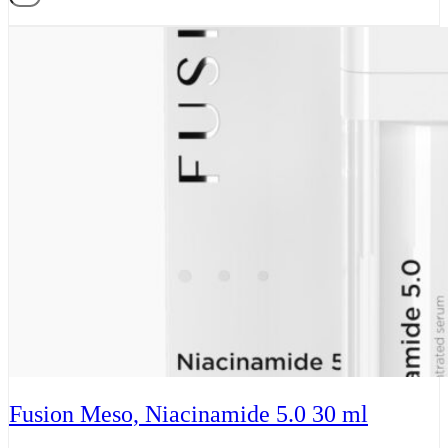
&
Tilføj til kurv
Tan
Milk
Trigger
SPF
30
-
270
ml
antal
Fusion Meso, Niacinamide 5.0 30 ml