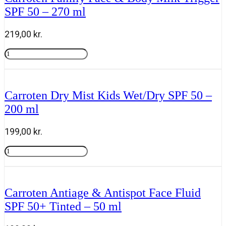
SPF 50 – 270 ml
219,00
kr.
Carroten
Family
Tilføj til kurv
Face
&
Body
Carroten Dry Mist Kids Wet/Dry SPF 50 –
Milk
200 ml
Trigger
SPF
50
199,00
kr.
-
270
Carroten
ml
Dry
Tilføj til kurv
antal
Mist
Kids
Wet/Dry
Carroten Antiage & Antispot Face Fluid
SPF
SPF 50+ Tinted – 50 ml
50
-
200