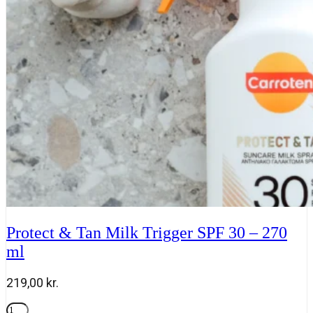
SPF
50
-
150
ml
antal
Protect & Tan Milk Trigger SPF 30 – 270
ml
219,00
kr.
Protect