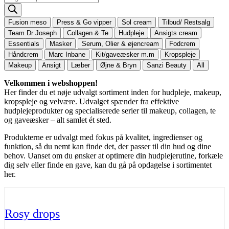
search
Fusion meso
Press & Go vipper
Sol cream
Tilbud/ Restsalg
Team Dr Joseph
Collagen & Te
Hudpleje
Ansigts cream
Essentials
Masker
Serum, Olier & øjencream
Fodcrem
Håndcrem
Marc Inbane
Kit/gaveæsker m.m
Kropspleje
Makeup
Ansigt
Læber
Øjne & Bryn
Sanzi Beauty
All
Velkommen i webshoppen!
Her finder du et nøje udvalgt sortiment inden for hudpleje, makeup,
kropspleje og velvære. Udvalget spænder fra effektive
hudplejeprodukter og specialiserede serier til makeup, collagen, te
og gaveæsker – alt samlet ét sted.
Produkterne er udvalgt med fokus på kvalitet, ingredienser og
funktion, så du nemt kan finde det, der passer til din hud og dine
behov. Uanset om du ønsker at optimere din hudplejerutine, forkæle
dig selv eller finde en gave, kan du gå på opdagelse i sortimentet
her.
Rosy drops