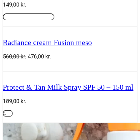
149,00
kr.
Rosy
drops
Tilføj til kurv
antal
Radiance cream Fusion meso
Den
Den
560,00
kr.
476,00
kr.
oprindelige
aktuelle
Radiance
Tilføj til kurv
pris
pris
cream
var:
er:
Fusion
560,00 kr..
476,00 kr..
meso
Protect & Tan Milk Spray SPF 50 – 150 ml
antal
189,00
kr.
Protect
&
Tilføj til kurv
Tan
Milk
Spray