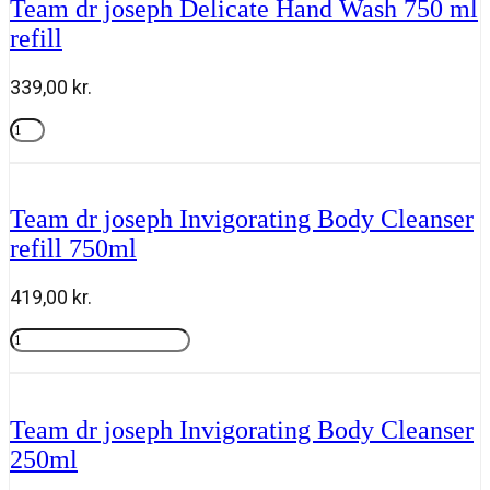
Team dr joseph Delicate Hand Wash 750 ml
Air
refill
Spray
100ml
antal
339,00
kr.
Team
dr
Tilføj til kurv
joseph
Delicate
Hand
Team dr joseph Invigorating Body Cleanser
Wash
refill 750ml
750
ml
refill
419,00
kr.
antal
Team
dr
Tilføj til kurv
joseph
Invigorating
Body
Team dr joseph Invigorating Body Cleanser
Cleanser
250ml
refill
750ml