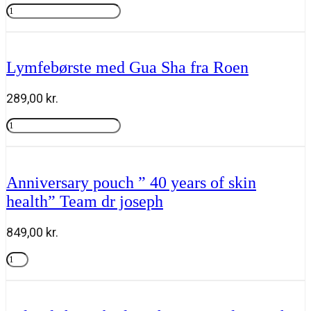
Fusion
pris
pris
meso,
Tilføj til kurv
var:
er:
Glycolic
280,00 kr..
238,00 kr..
B3
cleansing
Lymfebørste med Gua Sha fra Roen
foam
150
ml
289,00
kr.
antal
Lymfebørste
med
Tilføj til kurv
Gua
Sha
fra
Anniversary pouch ” 40 years of skin
Roen
health” Team dr joseph
antal
849,00
kr.
Anniversary
pouch
Tilføj til kurv
"
40
years