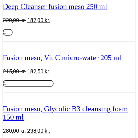
245
Deep Cleanser fusion meso 250 ml
ml
antal
Den
Den
220,00
kr.
187,00
kr.
oprindelige
aktuelle
Deep
pris
pris
Cleanser
Tilføj til kurv
var:
er:
fusion
220,00 kr..
187,00 kr..
meso
250
Fusion meso, Vit C micro-water 205 ml
ml
antal
Den
Den
215,00
kr.
182,50
kr.
oprindelige
aktuelle
Fusion
pris
pris
meso,
Tilføj til kurv
var:
er:
Vit
215,00 kr..
182,50 kr..
C
micro-
Fusion meso, Glycolic B3 cleansing foam
water
150 ml
205
ml
antal
Den
Den
280,00
kr.
238,00
kr.
oprindelige
aktuelle