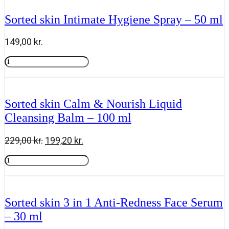
Hygiene
Wash
Sorted skin Intimate Hygiene Spray – 50 ml
-
200
ml
149,00
kr.
antal
Sorted
skin
Tilføj til kurv
Intimate
Hygiene
Spray
Sorted skin Calm & Nourish Liquid
-
Cleansing Balm – 100 ml
50
ml
antal
Den
Den
229,00
kr.
199,20
kr.
oprindelige
aktuelle
Sorted
pris
pris
skin
Tilføj til kurv
var:
er:
Calm
229,00 kr..
199,20 kr..
&
Nourish
Sorted skin 3 in 1 Anti-Redness Face Serum
Liquid
– 30 ml
Cleansing
Balm