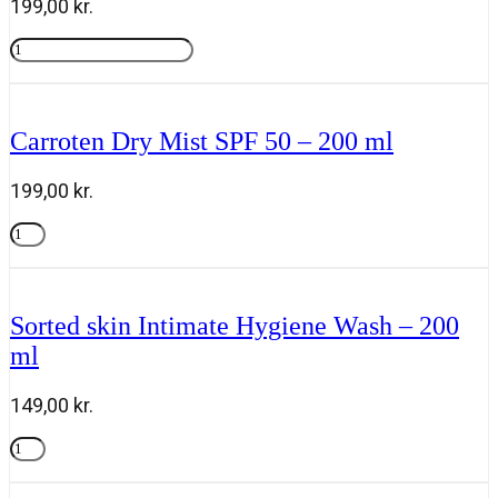
199,00
kr.
ml
antal
Carroten
Antiage
Tilføj til kurv
&
Antispot
Face
Carroten Dry Mist SPF 50 – 200 ml
Fluid
SPF
50+
199,00
kr.
Tinted
-
Carroten
50
Dry
Tilføj til kurv
ml
Mist
antal
SPF
50
Sorted skin Intimate Hygiene Wash – 200
-
ml
200
ml
antal
149,00
kr.
Sorted
skin
Tilføj til kurv
Intimate