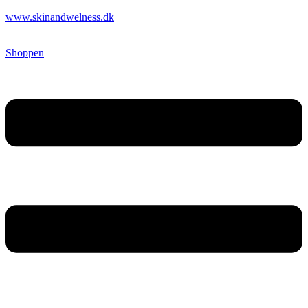
www.skinandwelness.dk
Shoppen