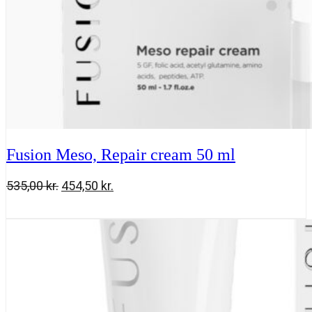
Fusion Meso, Repair cream 50 ml
Den
Den
535,00
kr.
454,50
kr.
oprindelige
aktuelle
Fusion
Tilføj til kurv
pris
pris
Meso,
var:
er:
Repair
535,00 kr..
454,50 kr..
cream
50
ml
antal