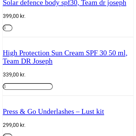
Solar defence body spf30, Team dr joseph
of
skin
health"
399,00
kr.
Team
dr
Solar
joseph
defence
Tilføj til kurv
antal
body
spf30,
Team
High Protection Sun Cream SPF 30 50 ml,
dr
Team DR Joseph
joseph
antal
339,00
kr.
High
Protection
Tilføj til kurv
Sun
Cream
SPF
Press & Go Underlashes – Lust kit
30
50
ml,
299,00
kr.
Team
DR
Press