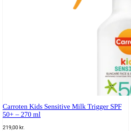
Protect
SPF
50+
50
ml
antal
Carroten Kids Sensitive Milk Trigger SPF
50+ – 270 ml
219,00
kr.