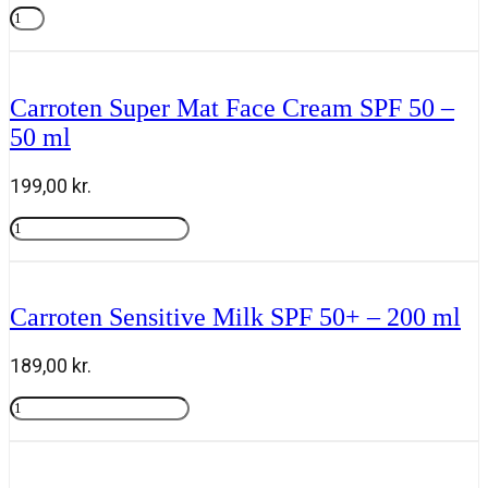
SPF
Marc
pris
pris
50
inbane
Tilføj til kurv
var:
er:
antal
Choyez-
778,00 kr..
379,00 kr..
Vous
Gaveæske
Carroten Super Mat Face Cream SPF 50 –
Natural
50 ml
Tanning
Mousse
plus
199,00
kr.
Powder
Brush
Carroten
SPF
Super
Tilføj til kurv
antal
Mat
Face
Cream
Carroten Sensitive Milk SPF 50+ – 200 ml
SPF
50
-
189,00
kr.
50
ml
Carroten
antal
Sensitive
Tilføj til kurv
Milk
SPF
50+