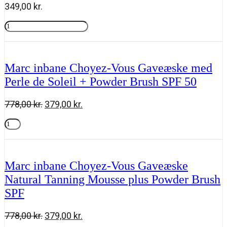
349,00
kr.
Marc
inbane
Tilføj til kurv
Gradual
Tanning
Lotion
Marc inbane Choyez-Vous Gaveæske med
125ml
Perle de Soleil + Powder Brush SPF 50
antal
Den
Den
778,00
kr.
379,00
kr.
oprindelige
aktuelle
Marc
pris
pris
inbane
Tilføj til kurv
var:
er:
Choyez-
778,00 kr..
379,00 kr..
Vous
Gaveæske
Marc inbane Choyez-Vous Gaveæske
med
Natural Tanning Mousse plus Powder Brush
Perle
de
SPF
Soleil
+
Powder
Den
Den
778,00
kr.
379,00
kr.
Brush
oprindelige
aktuelle