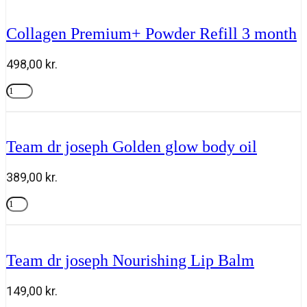
Lamination
Gel
Collagen Premium+ Powder Refill 3 month
6ml
antal
498,00
kr.
Collagen
Premium+
Tilføj til kurv
Powder
Refill
3
Team dr joseph Golden glow body oil
month
antal
389,00
kr.
Team
dr
Tilføj til kurv
joseph
Golden
glow
Team dr joseph Nourishing Lip Balm
body
oil
antal
149,00
kr.