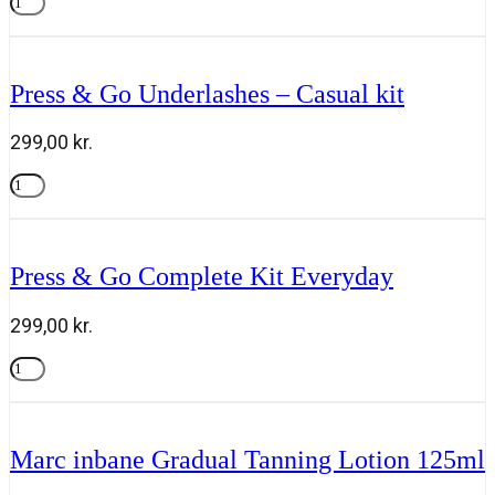
Joseph
&
Tilføj til kurv
antal
Go
Underlashes
-
Press & Go Underlashes – Casual kit
Lust
kit
antal
299,00
kr.
Press
&
Tilføj til kurv
Go
Underlashes
-
Press & Go Complete Kit Everyday
Casual
kit
antal
299,00
kr.
Press
&
Tilføj til kurv
Go
Complete
Kit
Marc inbane Gradual Tanning Lotion 125ml
Everyday
antal