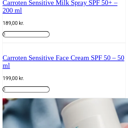
Carroten Sensitive Milk Spray SPF 50+ –
-
200 ml
200
ml
antal
189,00
kr.
Carroten
Sensitive
Tilføj til kurv
Milk
Spray
SPF
Carroten Sensitive Face Cream SPF 50 – 50
50+
ml
-
200
ml
199,00
kr.
antal
Carroten
Sensitive
Tilføj til kurv
Face
Cream
SPF
50
-
50