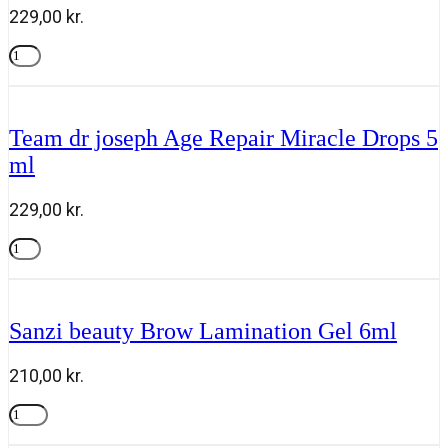
antal
229,00
kr.
Team
dr
Tilføj til kurv
joseph
Invigorating
Body
Team dr joseph Age Repair Miracle Drops 5
Cleanser
ml
250ml
antal
229,00
kr.
Team
dr
Tilføj til kurv
joseph
Age
Repair
Sanzi beauty Brow Lamination Gel 6ml
Miracle
Drops
5
210,00
kr.
ml
antal
Sanzi
beauty
Tilføj til kurv
Brow