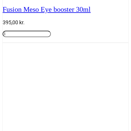
Fusion Meso Eye booster 30ml
395,00
kr.
Fusion
Meso
Tilføj til kurv
Eye
booster
30ml
antal