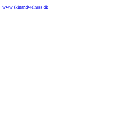
www.skinandwelness.dk