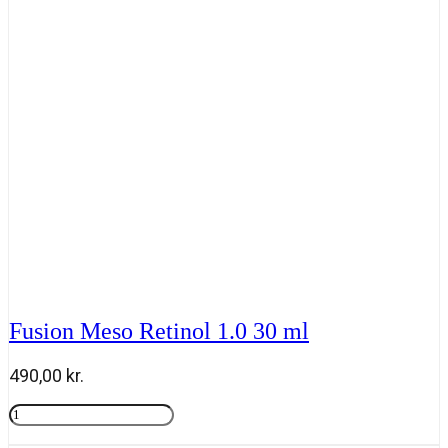
ml
antal
Fusion Meso Retinol 1.0 30 ml
490,00
kr.
Fusion
Meso
Tilføj til kurv
Retinol