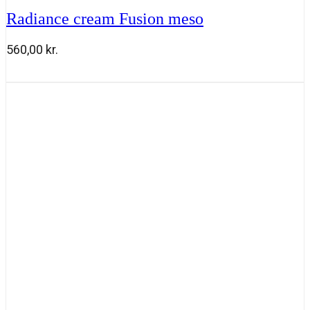
Radiance cream Fusion meso
560,00
kr.
Radiance
Tilføj til kurv
cream
Fusion
meso
antal