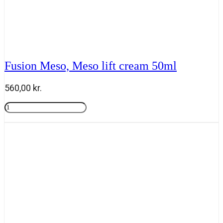
Fusion Meso, Meso lift cream 50ml
560,00
kr.
Fusion
Meso,
Tilføj til kurv
Meso
lift
cream
50ml
antal