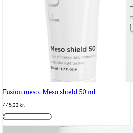
ml
antal
Fusion meso, Meso shield 50 ml
445,00
kr.
Fusion
meso,
Tilføj til kurv
Meso
shield