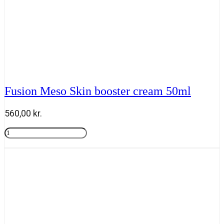
Fusion Meso Skin booster cream 50ml
560,00
kr.
Fusion
Meso
Tilføj til kurv
Skin
booster
cream
50ml
antal