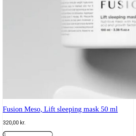
50
ml
antal
Fusion Meso, Lift sleeping mask 50 ml
320,00
kr.
Fusion