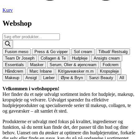
Kurv
Webshop
Products
search
Fusion meso
Press & Go vipper
Sol cream
Tilbud/ Restsalg
Team Dr Joseph
Collagen & Te
Hudpleje
Ansigts cream
Essentials
Masker
Serum, Olier & øjencream
Fodcrem
Håndcrem
Marc Inbane
Kit/gaveæsker m.m
Kropspleje
Makeup
Ansigt
Læber
Øjne & Bryn
Sanzi Beauty
All
Velkommen i webshoppen!
Her finder du et nøje udvalgt sortiment inden for hudpleje, makeup,
kropspleje og velvære. Udvalget spænder fra effektive
hudplejeprodukter og specialiserede serier til makeup, collagen, te
og gaveæsker – alt samlet ét sted.
Produkterne er udvalgt med fokus på kvalitet, ingredienser og
funktion, så du nemt kan finde det, der passer til din hud og dine
behov. Uanset om du ønsker at optimere din hudplejerutine, forkæle
dig selv eller finde en gave, kan du gå på opdagelse i sortimentet