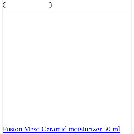
Fusion
Meso
Tilføj til kurv
Vitamin
C
5.0
30ml
antal
Fusion Meso Ceramid moisturizer 50 ml