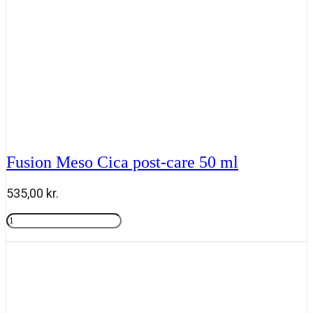
Fusion Meso Cica post-care 50 ml
535,00
kr.
Fusion
Meso
Tilføj til kurv
Cica
post-
care
50
ml
antal