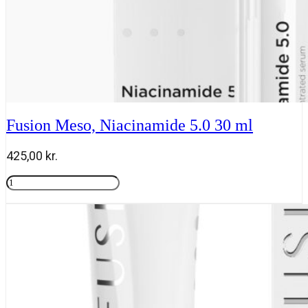
Fusion Meso, Niacinamide 5.0 30 ml
425,00
kr.
Fusion
Meso,
Tilføj til kurv
Niacinamide
5.0
30
ml
antal