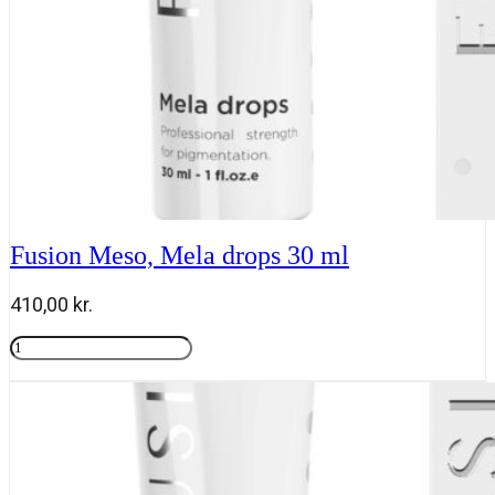
Fusion Meso, Mela drops 30 ml
410,00
kr.
Fusion
Meso,
Tilføj til kurv
Mela
drops
30
ml
antal