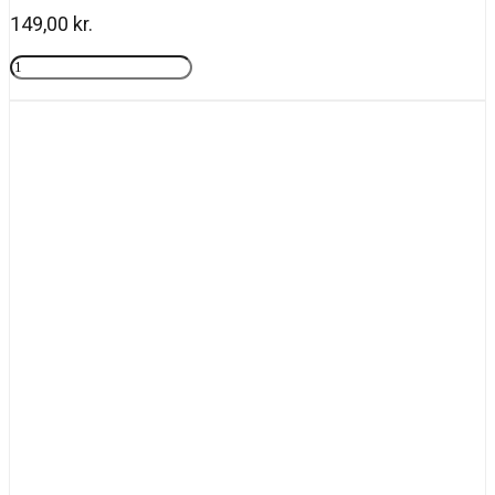
149,00
kr.
Rosy
drops
Tilføj til kurv
antal