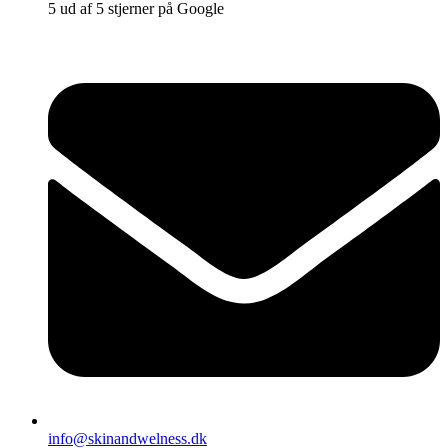
5 ud af 5 stjerner på Google
info@skinandwelness.dk