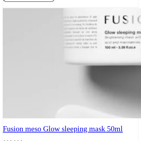
Meso,
Tilføj til kurv
Lift
sleeping
mask
50
ml
antal
Fusion meso Glow sleeping mask 50ml