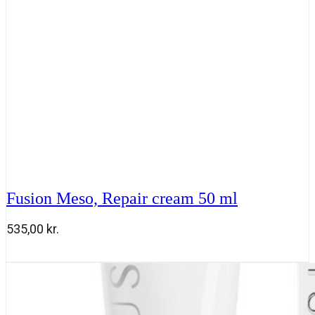
Fusion Meso, Repair cream 50 ml
535,00
kr.
Fusion
Tilføj til kurv
Meso,
Repair
cream
50