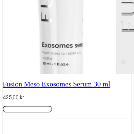
Fusion Meso Exosomes Serum 30 ml
425,00
kr.
Fusion
Meso
Tilføj til kurv
Exosomes
Serum
30