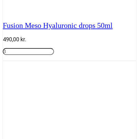
Fusion Meso Hyaluronic drops 50ml
490,00
kr.
Fusion
Meso
Tilføj til kurv
Hyaluronic
drops
50ml
antal