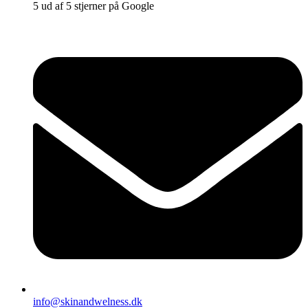
5 ud af 5 stjerner på Google
info@skinandwelness.dk