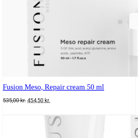
Fusion Meso, Repair cream 50 ml
Den
Den
535,00
kr.
454,50
kr.
oprindelige
aktuelle
Fusion
Tilføj til kurv
pris
pris
Meso,
var:
er:
Repair
535,00 kr..
454,50 kr..
cream
50