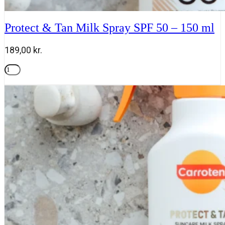
Protect & Tan Milk Spray SPF 50 – 150 ml
189,00
kr.
Protect
&
Tilføj til kurv
Tan
Milk
Spray
SPF
50
-
150
ml
antal