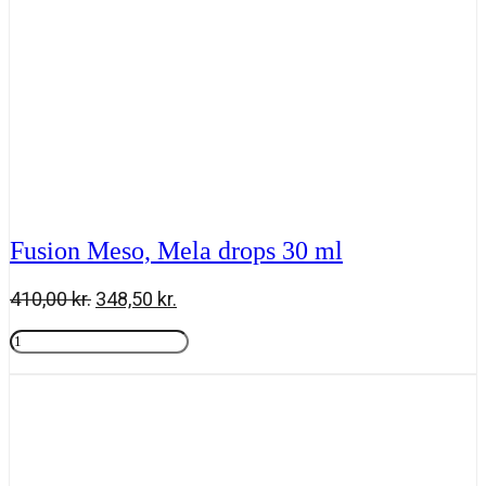
Fusion Meso, Mela drops 30 ml
Den
Den
410,00
kr.
348,50
kr.
oprindelige
aktuelle
Fusion
pris
pris
Meso,
Tilføj til kurv
var:
er:
Mela
410,00 kr..
348,50 kr..
drops
30
ml
antal