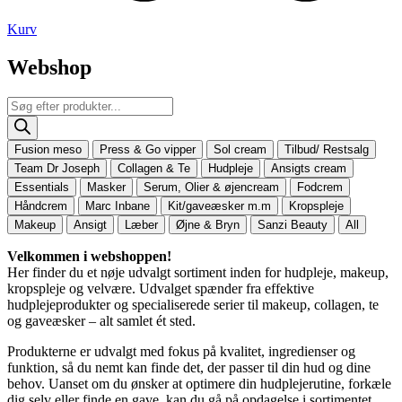
Kurv
Webshop
Products
search
Fusion meso
Press & Go vipper
Sol cream
Tilbud/ Restsalg
Team Dr Joseph
Collagen & Te
Hudpleje
Ansigts cream
Essentials
Masker
Serum, Olier & øjencream
Fodcrem
Håndcrem
Marc Inbane
Kit/gaveæsker m.m
Kropspleje
Makeup
Ansigt
Læber
Øjne & Bryn
Sanzi Beauty
All
Velkommen i webshoppen!
Her finder du et nøje udvalgt sortiment inden for hudpleje, makeup,
kropspleje og velvære. Udvalget spænder fra effektive
hudplejeprodukter og specialiserede serier til makeup, collagen, te
og gaveæsker – alt samlet ét sted.
Produkterne er udvalgt med fokus på kvalitet, ingredienser og
funktion, så du nemt kan finde det, der passer til din hud og dine
behov. Uanset om du ønsker at optimere din hudplejerutine, forkæle
dig selv eller finde en gave, kan du gå på opdagelse i sortimentet