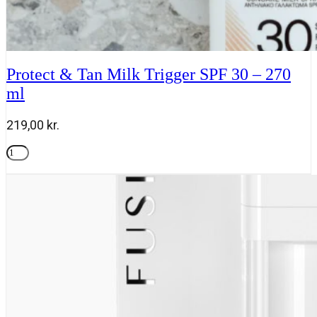
Protect & Tan Milk Trigger SPF 30 – 270
ml
219,00
kr.
Protect
&
Tilføj til kurv
Tan
Milk
Trigger
SPF
30
-
270
ml
antal