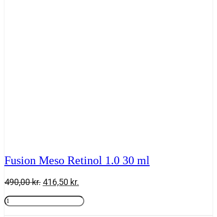
ml
antal
Fusion Meso Retinol 1.0 30 ml
Den
Den
490,00
kr.
416,50
kr.
oprindelige
aktuelle
Fusion
pris
pris
Meso
Tilføj til kurv
var:
er:
Retinol