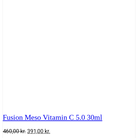
490,00 kr..
416,50 kr..
1.0
30
ml
antal
Fusion Meso Vitamin C 5.0 30ml
Den
Den
460,00
kr.
391,00
kr.
oprindelige
aktuelle