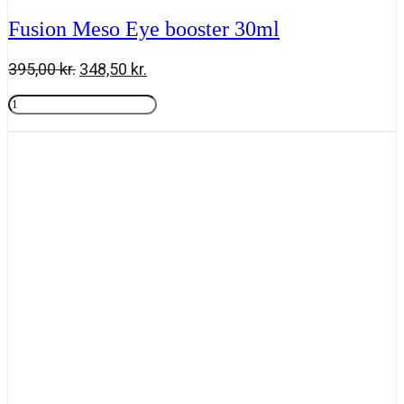
Fusion Meso Eye booster 30ml
Den
Den
395,00
kr.
348,50
kr.
oprindelige
aktuelle
Fusion
pris
pris
Meso
Tilføj til kurv
var:
er:
Eye
395,00 kr..
348,50 kr..
booster
30ml
antal