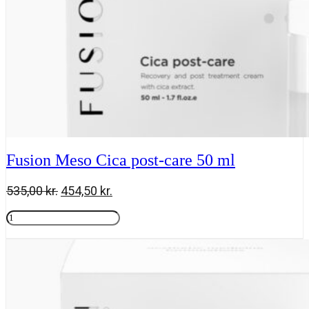
Fusion Meso Cica post-care 50 ml
Den
Den
535,00
kr.
454,50
kr.
oprindelige
aktuelle
Fusion
pris
pris
Meso
Tilføj til kurv
var:
er:
Cica
535,00 kr..
454,50 kr..
post-
care
50
ml
antal