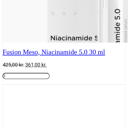
Fusion Meso, Niacinamide 5.0 30 ml
Den
Den
425,00
kr.
361,00
kr.
oprindelige
aktuelle
Fusion
pris
pris
Meso,
Tilføj til kurv
var:
er:
Niacinamide
425,00 kr..
361,00 kr..
5.0
30
ml
antal