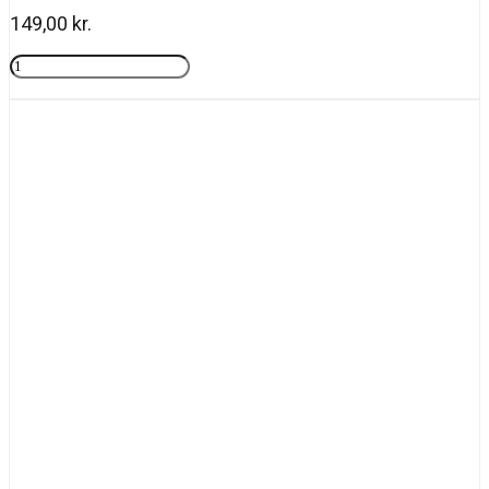
149,00
kr.
Rosy
drops
Tilføj til kurv
antal