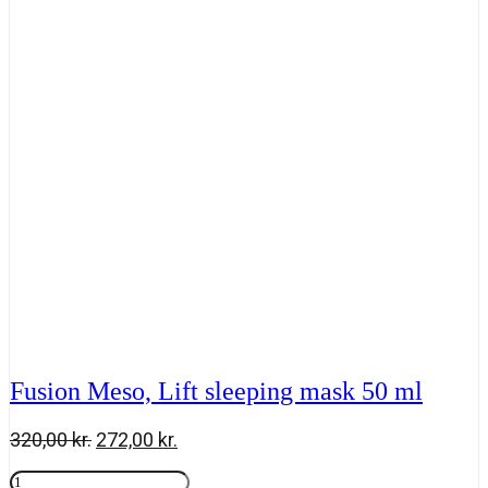
50
ml
antal
Fusion Meso, Lift sleeping mask 50 ml
Den
Den
320,00
kr.
272,00
kr.
oprindelige
aktuelle
Fusion
pris
pris