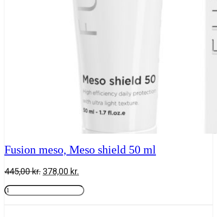
ml
antal
Fusion meso, Meso shield 50 ml
Den
Den
445,00
kr.
378,00
kr.
oprindelige
aktuelle
Fusion
pris
pris
meso,
Tilføj til kurv
var:
er:
Meso
445,00 kr..
378,00 kr..
shield