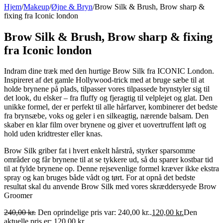
Hjem
/
Makeup
/
Øjne & Bryn
/
Brow Silk & Brush, Brow sharp &
fixing fra Iconic london
Brow Silk & Brush, Brow sharp & fixing
fra Iconic london
Indram dine træk med den hurtige Brow Silk fra ICONIC London.
Inspireret af det gamle Hollywood-trick med at bruge sæbe til at
holde brynene på plads, tilpasser vores tilpassede brynstyler sig til
det look, du elsker – fra fluffy og fjeragtig til velplejet og glat. Den
unikke formel, der er perfekt til alle hårfarver, kombinerer det bedste
fra brynsæbe, voks og geler i en silkeagtig, nærende balsam. Den
skaber en klar film over brynene og giver et uovertruffent løft og
hold uden kridtrester eller knas.
Brow Silk griber fat i hvert enkelt hårstrå, styrker sparsomme
områder og får brynene til at se tykkere ud, så du sparer kostbar tid
til at fylde brynene op. Denne rejsevenlige formel kræver ikke ekstra
spray og kan bruges både vådt og tørt. For at opnå det bedste
resultat skal du anvende Brow Silk med vores skræddersyede Brow
Groomer
240,00
kr.
Den oprindelige pris var: 240,00 kr..
120,00
kr.
Den
aktuelle pris er: 120,00 kr..