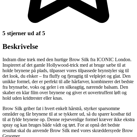
5 stjerner ud af 5
Beskrivelse
Indram dine træk med den hurtige Brow Silk fra ICONIC London.
Inspireret af det gamle Hollywood-trick med at bruge sæbe til at
holde brynene på plads, tilpasser vores tilpassede brynstyler sig til
det look, du elsker – fra fluffy og fjeragtig til velplejet og glat. Den
unikke formel, der er perfekt til alle hårfarver, kombinerer det bedste
fra brynsæbe, voks og geler i en silkeagtig, nærende balsam. Den
skaber en klar film over brynene og giver et uovertruffent løft og
hold uden kridtrester eller knas.
Brow Silk griber fat i hvert enkelt hårstrå, styrker sparsomme
områder og får brynene til at se tykkere ud, så du sparer kostbar tid
til at fylde brynene op. Denne rejsevenlige formel kræver ikke ekstra
spray og kan bruges både vådt og tørt. For at opnå det bedste
resultat skal du anvende Brow Silk med vores skræddersyede Brow
Groomer