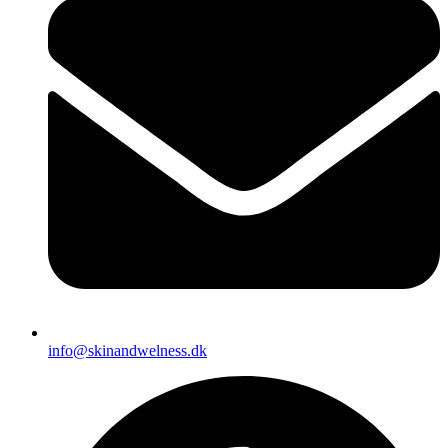
info@skinandwelness.dk