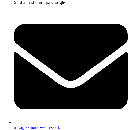
5 ud af 5 stjerner på Google
info@skinandwelness.dk