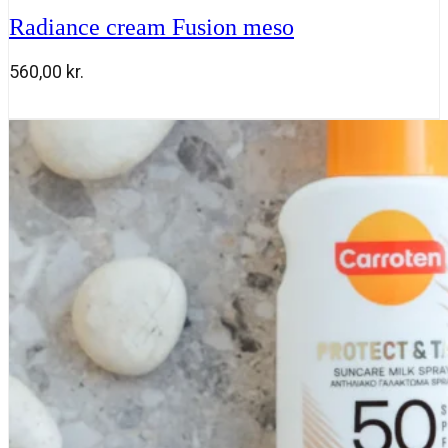
Radiance cream Fusion meso
560,00
kr.
Radiance
Tilføj til kurv
cream
Fusion
meso
antal