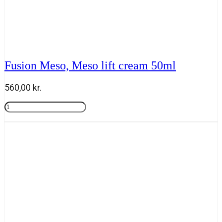
Fusion Meso, Meso lift cream 50ml
560,00
kr.
Fusion
Meso,
Tilføj til kurv
Meso
lift
cream
50ml
antal