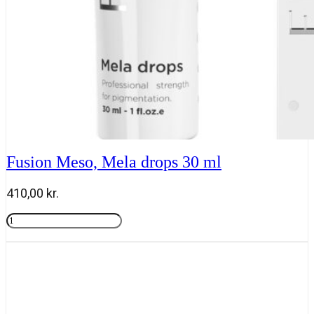
Fusion Meso, Mela drops 30 ml
410,00
kr.
Fusion
Meso,
Tilføj til kurv
Mela
drops
30
ml
antal