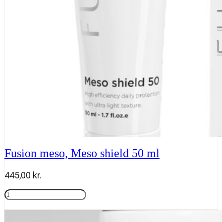
ml
antal
Fusion meso, Meso shield 50 ml
445,00
kr.
Fusion
meso,
Tilføj til kurv
Meso
shield