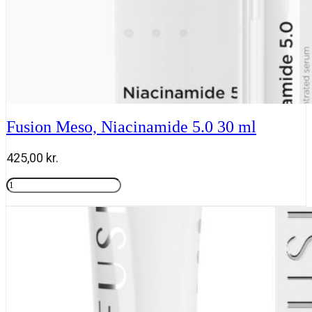
Fusion Meso, Niacinamide 5.0 30 ml
425,00
kr.
Fusion
Meso,
Tilføj til kurv
Niacinamide
5.0
30
ml
antal