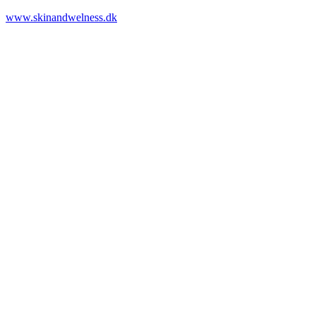
www.skinandwelness.dk