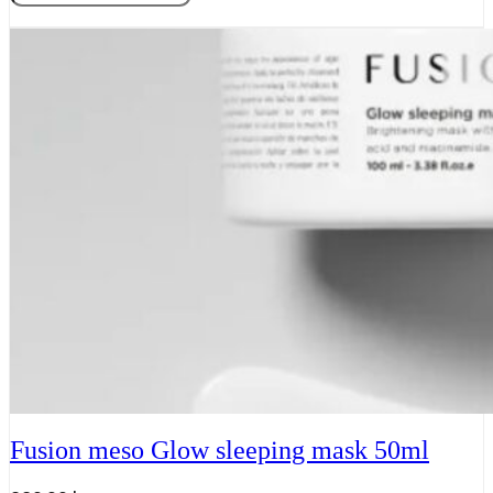
Meso,
Tilføj til kurv
Lift
sleeping
mask
50
ml
antal
Fusion meso Glow sleeping mask 50ml