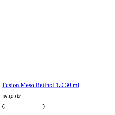
ml
antal
Fusion Meso Retinol 1.0 30 ml
490,00
kr.
Fusion
Meso
Tilføj til kurv
Retinol