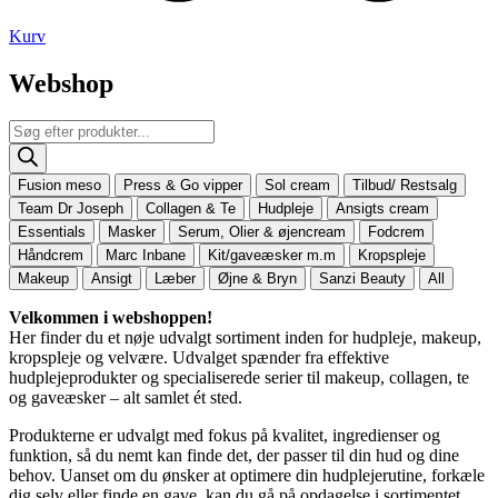
Kurv
Webshop
Products
search
Fusion meso
Press & Go vipper
Sol cream
Tilbud/ Restsalg
Team Dr Joseph
Collagen & Te
Hudpleje
Ansigts cream
Essentials
Masker
Serum, Olier & øjencream
Fodcrem
Håndcrem
Marc Inbane
Kit/gaveæsker m.m
Kropspleje
Makeup
Ansigt
Læber
Øjne & Bryn
Sanzi Beauty
All
Velkommen i webshoppen!
Her finder du et nøje udvalgt sortiment inden for hudpleje, makeup,
kropspleje og velvære. Udvalget spænder fra effektive
hudplejeprodukter og specialiserede serier til makeup, collagen, te
og gaveæsker – alt samlet ét sted.
Produkterne er udvalgt med fokus på kvalitet, ingredienser og
funktion, så du nemt kan finde det, der passer til din hud og dine
behov. Uanset om du ønsker at optimere din hudplejerutine, forkæle
dig selv eller finde en gave, kan du gå på opdagelse i sortimentet