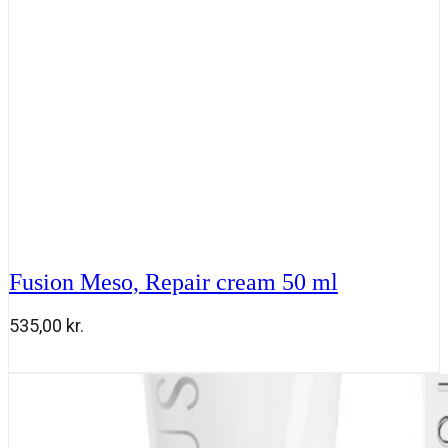
Fusion Meso, Repair cream 50 ml
535,00
kr.
Fusion
Tilføj til kurv
Meso,
Repair
cream
50