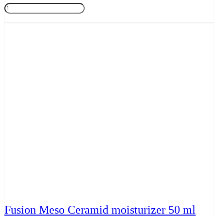
Fusion
Meso
Tilføj til kurv
Vitamin
C
5.0
30ml
antal
Fusion Meso Ceramid moisturizer 50 ml