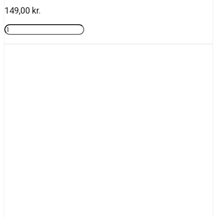
149,00
kr.
Rosy
drops
Tilføj til kurv
antal