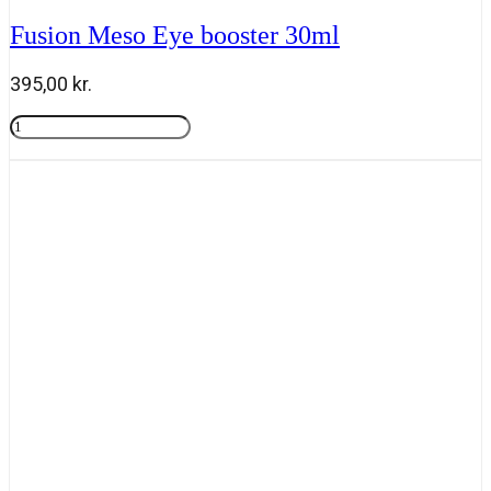
Fusion Meso Eye booster 30ml
395,00
kr.
Fusion
Meso
Tilføj til kurv
Eye
booster
30ml
antal