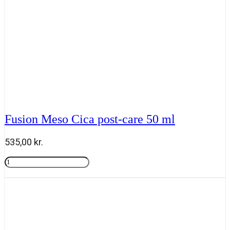
Fusion Meso Cica post-care 50 ml
535,00
kr.
Fusion
Meso
Tilføj til kurv
Cica
post-
care
50
ml
antal