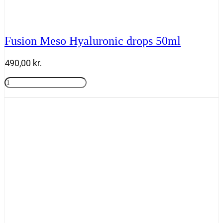
Fusion Meso Hyaluronic drops 50ml
490,00
kr.
Fusion
Meso
Tilføj til kurv
Hyaluronic
drops
50ml
antal