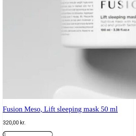
50
ml
antal
Fusion Meso, Lift sleeping mask 50 ml
320,00
kr.
Fusion