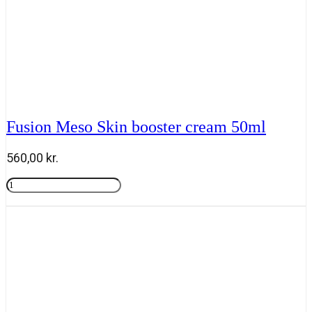
Fusion Meso Skin booster cream 50ml
560,00
kr.
Fusion
Meso
Tilføj til kurv
Skin
booster
cream
50ml
antal