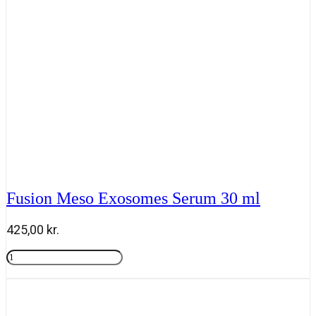
Fusion Meso Exosomes Serum 30 ml
425,00
kr.
Fusion
Meso
Tilføj til kurv
Exosomes
Serum
30