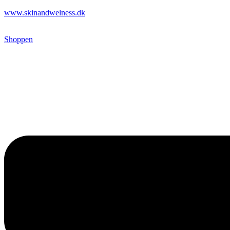
www.skinandwelness.dk
Shoppen