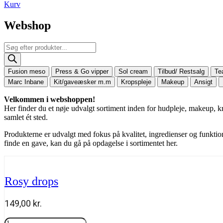
Kurv
Webshop
Products
search
Fusion meso
Press & Go vipper
Sol cream
Tilbud/ Restsalg
Te
Marc Inbane
Kit/gaveæsker m.m
Kropspleje
Makeup
Ansigt
Velkommen i webshoppen!
Her finder du et nøje udvalgt sortiment inden for hudpleje, makeup, k
samlet ét sted.
Produkterne er udvalgt med fokus på kvalitet, ingredienser og funktion
finde en gave, kan du gå på opdagelse i sortimentet her.
Rosy drops
149,00
kr.
Rosy