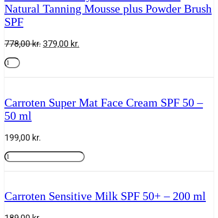
Natural Tanning Mousse plus Powder Brush
Perle
de
SPF
Soleil
+
Powder
Den
Den
778,00
kr.
379,00
kr.
Brush
oprindelige
aktuelle
SPF
Marc
pris
pris
50
inbane
Tilføj til kurv
var:
er:
antal
Choyez-
778,00 kr..
379,00 kr..
Vous
Gaveæske
Carroten Super Mat Face Cream SPF 50 –
Natural
50 ml
Tanning
Mousse
plus
199,00
kr.
Powder
Brush
Carroten
SPF
Super
Tilføj til kurv
antal
Mat
Face
Cream
Carroten Sensitive Milk SPF 50+ – 200 ml
SPF
50
-
189,00
kr.