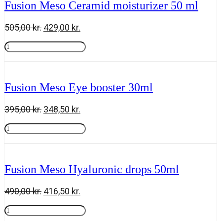
Fusion Meso Ceramid moisturizer 50 ml
30ml
antal
Den
Den
505,00
kr.
429,00
kr.
oprindelige
aktuelle
Fusion
pris
pris
Meso
Tilføj til kurv
var:
er:
Ceramid
505,00 kr..
429,00 kr..
moisturizer
50
Fusion Meso Eye booster 30ml
ml
antal
Den
Den
395,00
kr.
348,50
kr.
oprindelige
aktuelle
Fusion
pris
pris
Meso
Tilføj til kurv
var:
er:
Eye
395,00 kr..
348,50 kr..
booster
30ml
Fusion Meso Hyaluronic drops 50ml
antal
Den
Den
490,00
kr.
416,50
kr.
oprindelige
aktuelle
Fusion
pris
pris
Meso
Tilføj til kurv