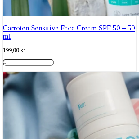
Carroten Sensitive Face Cream SPF 50 – 50
ml
199,00
kr.
Carroten
Sensitive
Tilføj til kurv
Face
Cream
SPF
50
-
50
ml
antal