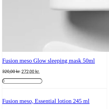
Fusion meso Glow sleeping mask 50ml
Den
Den
320,00
kr.
272,00
kr.
oprindelige
aktuelle
Fusion
pris
pris
meso
Tilføj til kurv
var:
er:
Glow
320,00 kr..
272,00 kr..
sleeping
mask
Fusion meso, Essential lotion 245 ml
50ml
antal