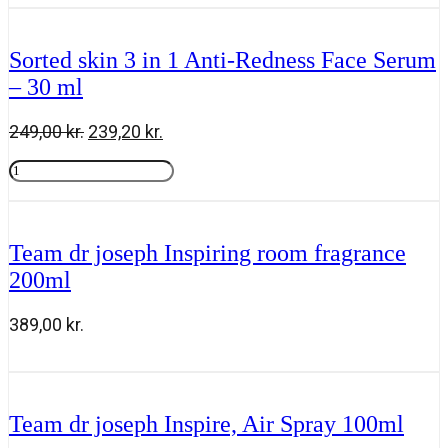
var:
er:
Calm
229,00 kr..
199,20 kr..
&
Nourish
Sorted skin 3 in 1 Anti-Redness Face Serum
Liquid
– 30 ml
Cleansing
Balm
-
Den
Den
249,00
kr.
239,20
kr.
100
oprindelige
aktuelle
ml
Sorted
pris
pris
antal
skin
Tilføj til kurv
var:
er:
3
249,00 kr..
239,20 kr..
in
1
Team dr joseph Inspiring room fragrance
Anti-
200ml
Redness
Face
Serum
389,00
kr.
-
30
Team
Tilføj til kurv
ml
dr
antal
joseph
Inspiring
Team dr joseph Inspire, Air Spray 100ml
room