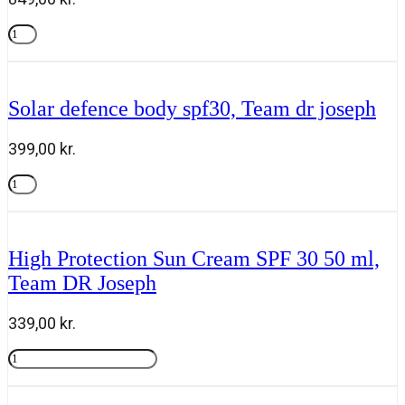
Anniversary
pouch
Tilføj til kurv
"
40
years
Solar defence body spf30, Team dr joseph
of
skin
health"
399,00
kr.
Team
dr
Solar
joseph
defence
Tilføj til kurv
antal
body
spf30,
Team
High Protection Sun Cream SPF 30 50 ml,
dr
Team DR Joseph
joseph
antal
339,00
kr.
High
Protection
Tilføj til kurv
Sun
Cream