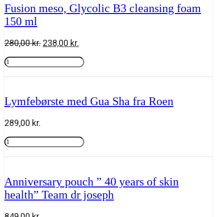
micro-
Fusion meso, Glycolic B3 cleansing foam
water
150 ml
205
ml
antal
Den
Den
280,00
kr.
238,00
kr.
oprindelige
aktuelle
Fusion
pris
pris
meso,
Tilføj til kurv
var:
er:
Glycolic
280,00 kr..
238,00 kr..
B3
cleansing
Lymfebørste med Gua Sha fra Roen
foam
150
ml
289,00
kr.
antal
Lymfebørste
med
Tilføj til kurv
Gua
Sha
fra
Anniversary pouch ” 40 years of skin
Roen
health” Team dr joseph
antal
849,00
kr.