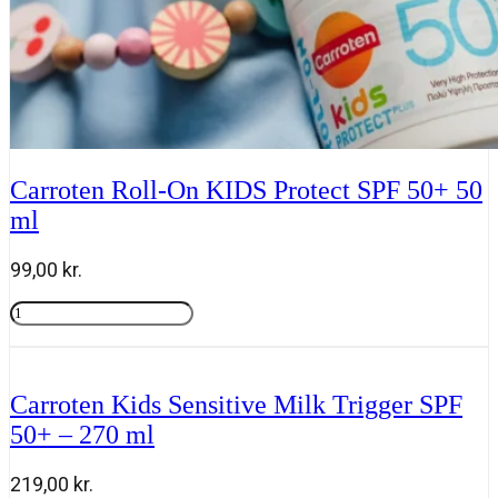
Carroten Roll-On KIDS Protect SPF 50+ 50
ml
99,00
kr.
Carroten
Roll-
Tilføj til kurv
On
KIDS
Protect
Carroten Kids Sensitive Milk Trigger SPF
SPF
50+ – 270 ml
50+
50
ml
219,00
kr.
antal