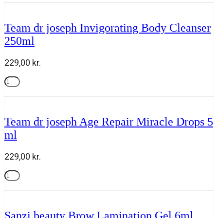
joseph
Invigorating
Body
Team dr joseph Invigorating Body Cleanser
Cleanser
250ml
refill
750ml
antal
229,00
kr.
Team
dr
Tilføj til kurv
joseph
Invigorating
Body
Team dr joseph Age Repair Miracle Drops 5
Cleanser
ml
250ml
antal
229,00
kr.
Team
dr
Tilføj til kurv
joseph
Age
Repair
Sanzi beauty Brow Lamination Gel 6ml
Miracle