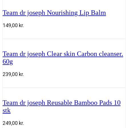
Golden
glow
Team dr joseph Nourishing Lip Balm
body
oil
antal
149,00
kr.
Team
Tilføj til kurv
dr
joseph
Nourishing
Team dr joseph Clear skin Carbon cleanser.
Lip
60g
Balm
antal
239,00
kr.
Team
Tilføj til kurv
dr
joseph
Clear
Team dr joseph Reusable Bamboo Pads 10
skin
stk
Carbon
cleanser.
60g
249,00
kr.
antal