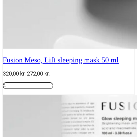
Fusion Meso, Lift sleeping mask 50 ml
Den
Den
320,00
kr.
272,00
kr.
oprindelige
aktuelle
Fusion
pris
pris
Meso,
Tilføj til kurv
var:
er:
Lift
320,00 kr..
272,00 kr..
sleeping
mask
50
ml
antal