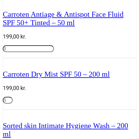
Kids
Wet/Dry
Carroten Antiage & Antispot Face Fluid
SPF
SPF 50+ Tinted – 50 ml
50
-
200
199,00
kr.
ml
antal
Carroten
Antiage
Tilføj til kurv
&
Antispot
Face
Carroten Dry Mist SPF 50 – 200 ml
Fluid
SPF
50+
199,00
kr.
Tinted
-
Carroten
50
Dry
Tilføj til kurv
ml
Mist
antal
SPF
50
Sorted skin Intimate Hygiene Wash – 200
-
ml
200
ml