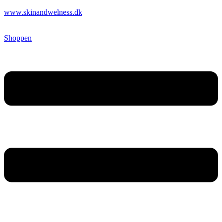
www.skinandwelness.dk
Shoppen