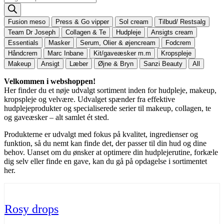
search
Fusion meso
Press & Go vipper
Sol cream
Tilbud/ Restsalg
Team Dr Joseph
Collagen & Te
Hudpleje
Ansigts cream
Essentials
Masker
Serum, Olier & øjencream
Fodcrem
Håndcrem
Marc Inbane
Kit/gaveæsker m.m
Kropspleje
Makeup
Ansigt
Læber
Øjne & Bryn
Sanzi Beauty
All
Velkommen i webshoppen!
Her finder du et nøje udvalgt sortiment inden for hudpleje, makeup,
kropspleje og velvære. Udvalget spænder fra effektive
hudplejeprodukter og specialiserede serier til makeup, collagen, te
og gaveæsker – alt samlet ét sted.
Produkterne er udvalgt med fokus på kvalitet, ingredienser og
funktion, så du nemt kan finde det, der passer til din hud og dine
behov. Uanset om du ønsker at optimere din hudplejerutine, forkæle
dig selv eller finde en gave, kan du gå på opdagelse i sortimentet
her.
Rosy drops