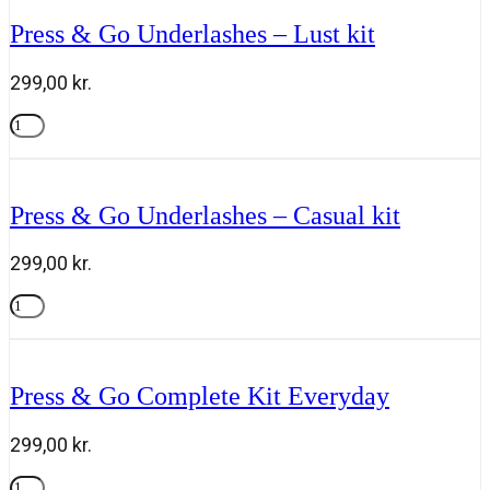
SPF
Press & Go Underlashes – Lust kit
30
50
ml,
299,00
kr.
Team
DR
Press
Joseph
&
Tilføj til kurv
antal
Go
Underlashes
-
Press & Go Underlashes – Casual kit
Lust
kit
antal
299,00
kr.
Press
&
Tilføj til kurv
Go
Underlashes
-
Press & Go Complete Kit Everyday
Casual
kit
antal
299,00
kr.
Press