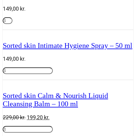
antal
149,00
kr.
Sorted
skin
Tilføj til kurv
Intimate
Hygiene
Wash
Sorted skin Intimate Hygiene Spray – 50 ml
-
200
ml
149,00
kr.
antal
Sorted
skin
Tilføj til kurv
Intimate
Hygiene
Spray
Sorted skin Calm & Nourish Liquid
-
Cleansing Balm – 100 ml
50
ml
antal
Den
Den
229,00
kr.
199,20
kr.
oprindelige
aktuelle
Sorted
pris
pris
skin
Tilføj til kurv