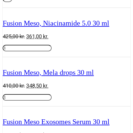
&
Tilføj til kurv
Tan
Milk
Trigger
Fusion Meso, Niacinamide 5.0 30 ml
SPF
30
-
Den
Den
425,00
kr.
361,00
kr.
270
oprindelige
aktuelle
ml
Fusion
pris
pris
antal
Meso,
Tilføj til kurv
var:
er:
Niacinamide
425,00 kr..
361,00 kr..
5.0
30
Fusion Meso, Mela drops 30 ml
ml
antal
Den
Den
410,00
kr.
348,50
kr.
oprindelige
aktuelle
Fusion
pris
pris
Meso,
Tilføj til kurv
var:
er:
Mela
410,00 kr..
348,50 kr..
drops
30
Fusion Meso Exosomes Serum 30 ml
ml
antal