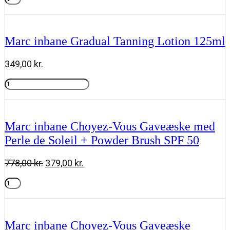
&
Tilføj til kurv
Go
Complete
Kit
Marc inbane Gradual Tanning Lotion 125ml
Everyday
antal
349,00
kr.
Marc
inbane
Tilføj til kurv
Gradual
Tanning
Lotion
Marc inbane Choyez-Vous Gaveæske med
125ml
Perle de Soleil + Powder Brush SPF 50
antal
Den
Den
778,00
kr.
379,00
kr.
oprindelige
aktuelle
Marc
pris
pris
inbane
Tilføj til kurv
var:
er:
Choyez-
778,00 kr..
379,00 kr..
Vous
Gaveæske
Marc inbane Choyez-Vous Gaveæske
med