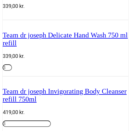
fragrance
339,00
kr.
200ml
antal
Team
Tilføj til kurv
dr
joseph
Inspire,
Team dr joseph Delicate Hand Wash 750 ml
Air
refill
Spray
100ml
antal
339,00
kr.
Team
dr
Tilføj til kurv
joseph
Delicate
Hand
Team dr joseph Invigorating Body Cleanser
Wash
refill 750ml
750
ml
refill
419,00
kr.
antal
Team
dr
Tilføj til kurv