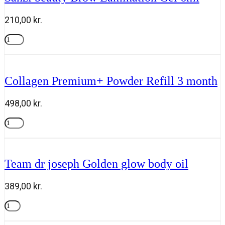
Drops
5
210,00
kr.
ml
antal
Sanzi
beauty
Tilføj til kurv
Brow
Lamination
Gel
Collagen Premium+ Powder Refill 3 month
6ml
antal
498,00
kr.
Collagen
Premium+
Tilføj til kurv
Powder
Refill
3
Team dr joseph Golden glow body oil
month
antal
389,00
kr.
Team
dr
Tilføj til kurv
joseph