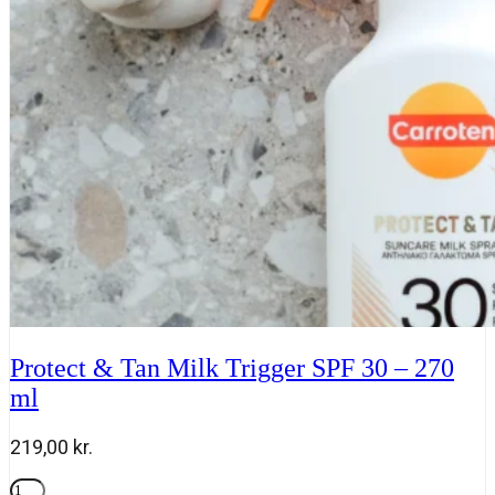
SPF
50
-
150
ml
antal
Protect & Tan Milk Trigger SPF 30 – 270
ml
219,00
kr.
Protect