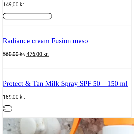
149,00
kr.
Rosy
drops
Tilføj til kurv
antal
Radiance cream Fusion meso
Den
Den
560,00
kr.
476,00
kr.
oprindelige
aktuelle
Radiance
Tilføj til kurv
pris
pris
cream
var:
er:
Fusion
560,00 kr..
476,00 kr..
meso
Protect & Tan Milk Spray SPF 50 – 150 ml
antal
189,00
kr.
Protect
&
Tilføj til kurv
Tan
Milk
Spray