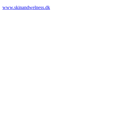
www.skinandwelness.dk