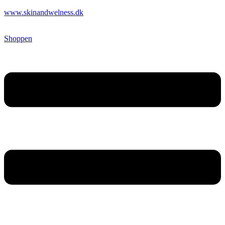
www.skinandwelness.dk
Shoppen