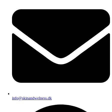
info@skinandwelness.dk