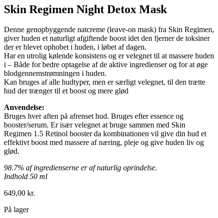
Skin Regimen Night Detox Mask
Denne genopbyggende natcreme (leave-on mask) fra Skin Regimen,
giver huden et naturligt afgiftende boost idet den fjerner de toksiner
der er blevet ophobet i huden, i løbet af dagen.
Har en utrolig kølende konsistens og er velegnet til at massere huden
i – Både for bedre optagelse af de aktive ingredienser og for at øge
blodgennemstrømningen i huden.
Kan bruges af alle hudtyper, men er særligt velegnet, til den trætte
hud der trænger til et boost og mere glød
Anvendelse:
Bruges hver aften på afrenset hud. Bruges efter essence og
booster/serum. Er især velegnet at bruge sammen med Skin
Regimen 1.5 Retinol booster da kombinationen vil give din hud et
effektivt boost med massere af næring, pleje og give huden liv og
glød.
98.7% af ingredienserne er af naturlig oprindelse.
Indhold 50 ml
649,00
kr.
På lager