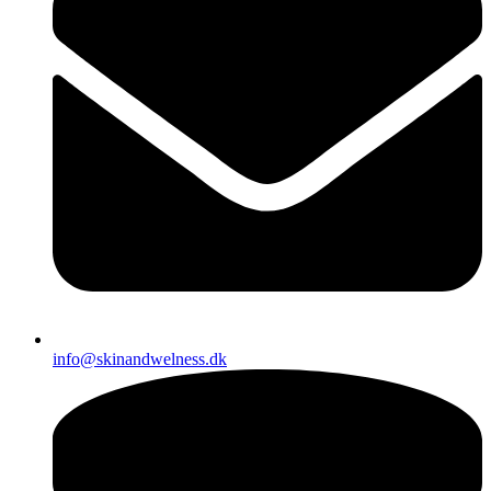
info@skinandwelness.dk