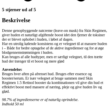
5 stjerner ud af 5
Beskrivelse
Denne genopbyggende natcreme (leave-on mask) fra Skin Regimen,
giver huden et naturligt afgiftende boost idet den fjerner de toksiner
der er blevet ophobet i huden, i løbet af dagen.
Har en utrolig kølende konsistens og er velegnet til at massere huden
i – Både for bedre optagelse af de aktive ingredienser og for at øge
blodgennemstrømningen i huden.
Kan bruges af alle hudtyper, men er særligt velegnet, til den trætte
hud der trænger til et boost og mere glød
Anvendelse:
Bruges hver aften på afrenset hud. Bruges efter essence og
booster/serum. Er især velegnet at bruge sammen med Skin
Regimen 1.5 Retinol booster da kombinationen vil give din hud et
effektivt boost med massere af næring, pleje og give huden liv og
glød.
98.7% af ingredienserne er af naturlig oprindelse.
Indhold 50 ml