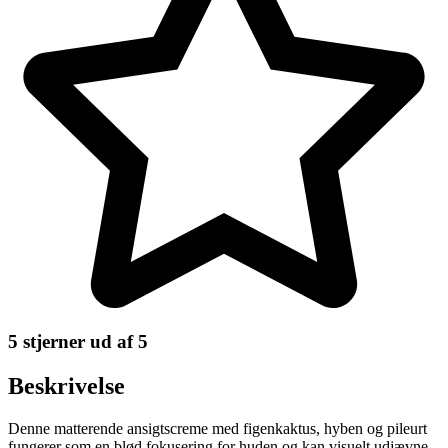
5 stjerner ud af 5
Beskrivelse
Denne matterende ansigtscreme med figenkaktus, hyben og pileurt
fungerer som en blød fokusering for huden og kan visuelt udjævne