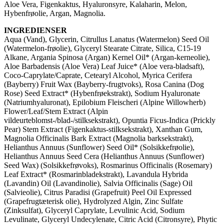
Aloe Vera, Figenkaktus, Hyaluronsyre, Kalaharin, Melon,
Hybenfrøolie, Argan, Magnolia.
INGREDIENSER
Aqua (Vand), Glycerin, Citrullus Lanatus (Watermelon) Seed Oil
(Watermelon-frøolie), Glyceryl Stearate Citrate, Silica, C15-19
Alkane, Argania Spinosa (Argan) Kernel Oil* (Argan-kerneolie),
Aloe Barbadensis (Aloe Vera) Leaf Juice* (Aloe vera-bladsaft),
Coco-Caprylate/Caprate, Cetearyl Alcohol, Myrica Cerifera
(Bayberry) Fruit Wax (Bayberry-frugtvoks), Rosa Canina (Dog
Rose) Seed Extract* (Hybenfrøekstrakt), Sodium Hyaluronate
(Natriumhyaluronat), Epilobium Fleischeri (Alpine Willowherb)
Flower/Leaf/Stem Extract (Alpin
vildeurteblomst-/blad-/stilksekstrakt), Opuntia Ficus-Indica (Prickly
Pear) Stem Extract (Figenkaktus-stilksekstrakt), Xanthan Gum,
Magnolia Officinalis Bark Extract (Magnolia barksekstrakt),
Helianthus Annuus (Sunflower) Seed Oil* (Solsikkefrøolie),
Helianthus Annuus Seed Cera (Helianthus Annuus (Sunflower)
Seed Wax) (Solsikkefrøvoks), Rosmarinus Officinalis (Rosemary)
Leaf Extract* (Rosmarinbladekstrakt), Lavandula Hybrida
(Lavandin) Oil (Lavandinolie), Salvia Officinalis (Sage) Oil
(Salvieolie), Citrus Paradisi (Grapefruit) Peel Oil Expressed
(Grapefrugtæterisk olie), Hydrolyzed Algin, Zinc Sulfate
(Zinksulfat), Glyceryl Caprylate, Levulinic Acid, Sodium
Levulinate, Glyceryl Undecylenate, Citric Acid (Citronsyre), Phytic