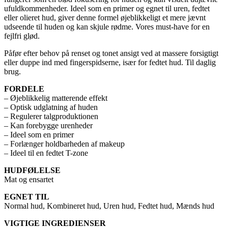
ufuldkommenheder. Ideel som en primer og egnet til uren, fedtet
eller olieret hud, giver denne formel øjeblikkeligt et mere jævnt
udseende til huden og kan skjule rødme. Vores must-have for en
fejlfri glød.
Påfør efter behov på renset og tonet ansigt ved at massere forsigtigt
eller duppe ind med fingerspidserne, især for fedtet hud. Til daglig
brug.
FORDELE
– Øjeblikkelig matterende effekt
– Optisk udglatning af huden
– Regulerer talgproduktionen
– Kan forebygge urenheder
– Ideel som en primer
– Forlænger holdbarheden af makeup
– Ideel til en fedtet T-zone
HUDFØLELSE
Mat og ensartet
EGNET TIL
Normal hud, Kombineret hud, Uren hud, Fedtet hud, Mænds hud
VIGTIGE INGREDIENSER