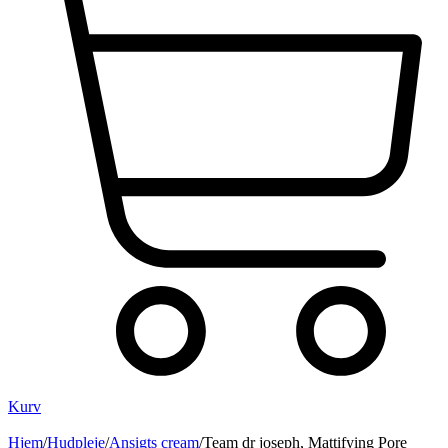
Kurv
Hjem
/
Hudpleje
/
Ansigts cream
/
Team dr joseph, Mattifying Pore