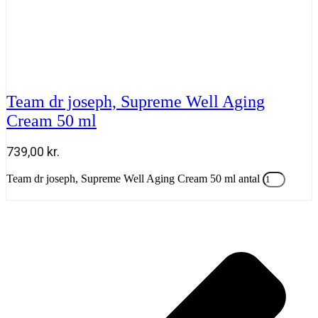
Team dr joseph, Supreme Well Aging
Cream 50 ml
739,00
kr.
T
Team dr joseph, Supreme Well Aging Cream 50 ml antal
T
Tilføj til kurv