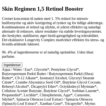
Skin Regimen 1,5 Retinol Booster
Cremet koncentrat til natten med 1. 5% retinol for intensiv
hudfornyelse og aktiv korrigering af rynker og for tidlige alderstegn.
Kombinationen af retinol og silybin, et yderst effektivt og naturligt
alternativ til retinsyre, sikrer resultater via stabile leveringssystemer,
der beskytter, stabiliserer, øger biotil-gængelighed og tolerabilitet.
Det eksklusive Longevity Complex modvirker effekten fra stress- og
livsstils-ældende faktorer.
96. 4% af ingredienserne er af naturlig oprindelse. Uden tilsat
parfume.
Ingredienser
Aqua / Water / Eau*, Glycerin*, Pentylene Glycol*,
Butyrospermum Parkii Butter / Butyrospermum Parkii (Shea)
Butter*, C9-12 Alkane*, Isostearyl Alcohol, Glyceryl Stearate
Citrate*, Crambe Abyssinica Seed Oil*, Butylene Glycol Cocoate,
Behenyl Alcohol*, Dicaprylyl Ether*, Octyldodecyl Myristate*,
Cellulose Acetate Butyrate, Butylene Glycol*, Sorbitan Laurate*,
Propanediol*, Lecithin*, Chlorphenesin, Agar*, Carnosine,
Silybin*, Spinacia Oleracea Leaf Extract / Spinacia Oleracea
(Spinach) Leaf Extract*, Xanthan Gum*, Tricaprylin*, Myrtus