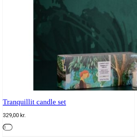
Cleanser
antal
Tranquillit candle set
329,00
kr.
Tranquillit
candle
Tilføj til kurv