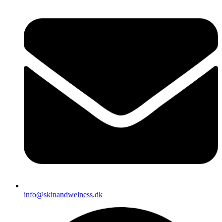
info@skinandwelness.dk