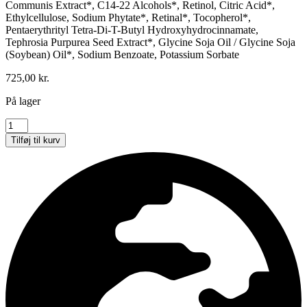
Communis Extract*, C14-22 Alcohols*, Retinol, Citric Acid*,
Ethylcellulose, Sodium Phytate*, Retinal*, Tocopherol*,
Pentaerythrityl Tetra-Di-T-Butyl Hydroxyhydrocinnamate,
Tephrosia Purpurea Seed Extract*, Glycine Soja Oil / Glycine Soja
(Soybean) Oil*, Sodium Benzoate, Potassium Sorbate
725,00
kr.
På lager
Skin
Regimen
Tilføj til kurv
1,5
Retinol
Booster
antal