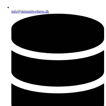
info@skinandwelness.dk