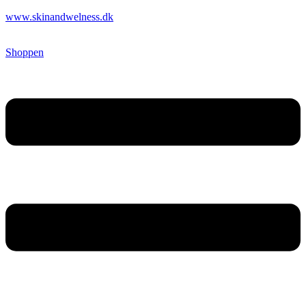
www.skinandwelness.dk
Shoppen