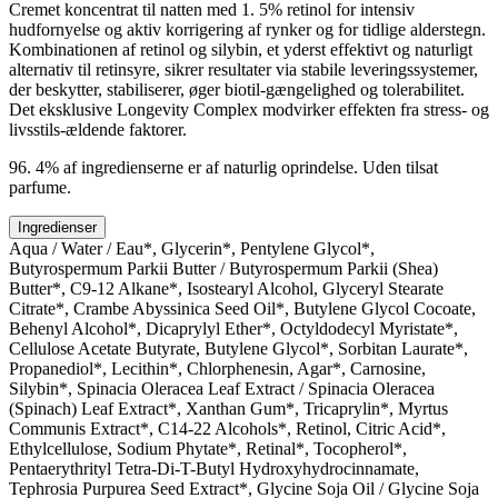
Cremet koncentrat til natten med 1. 5% retinol for intensiv
hudfornyelse og aktiv korrigering af rynker og for tidlige alderstegn.
Kombinationen af retinol og silybin, et yderst effektivt og naturligt
alternativ til retinsyre, sikrer resultater via stabile leveringssystemer,
der beskytter, stabiliserer, øger biotil-gængelighed og tolerabilitet.
Det eksklusive Longevity Complex modvirker effekten fra stress- og
livsstils-ældende faktorer.
96. 4% af ingredienserne er af naturlig oprindelse. Uden tilsat
parfume.
Ingredienser
Aqua / Water / Eau*, Glycerin*, Pentylene Glycol*,
Butyrospermum Parkii Butter / Butyrospermum Parkii (Shea)
Butter*, C9-12 Alkane*, Isostearyl Alcohol, Glyceryl Stearate
Citrate*, Crambe Abyssinica Seed Oil*, Butylene Glycol Cocoate,
Behenyl Alcohol*, Dicaprylyl Ether*, Octyldodecyl Myristate*,
Cellulose Acetate Butyrate, Butylene Glycol*, Sorbitan Laurate*,
Propanediol*, Lecithin*, Chlorphenesin, Agar*, Carnosine,
Silybin*, Spinacia Oleracea Leaf Extract / Spinacia Oleracea
(Spinach) Leaf Extract*, Xanthan Gum*, Tricaprylin*, Myrtus
Communis Extract*, C14-22 Alcohols*, Retinol, Citric Acid*,
Ethylcellulose, Sodium Phytate*, Retinal*, Tocopherol*,
Pentaerythrityl Tetra-Di-T-Butyl Hydroxyhydrocinnamate,
Tephrosia Purpurea Seed Extract*, Glycine Soja Oil / Glycine Soja