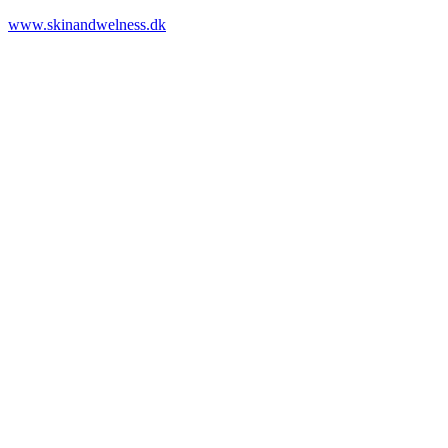
www.skinandwelness.dk