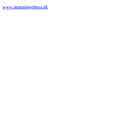
www.skinandwelness.dk