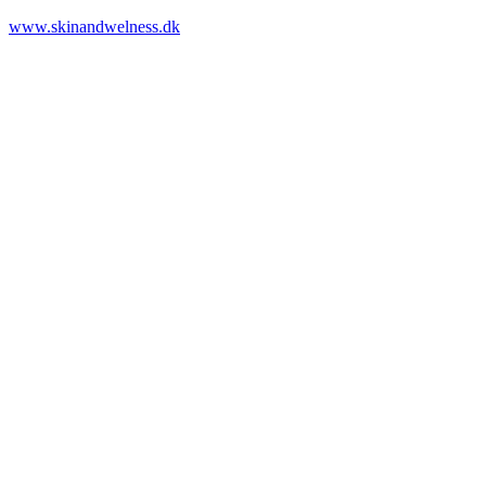
www.skinandwelness.dk