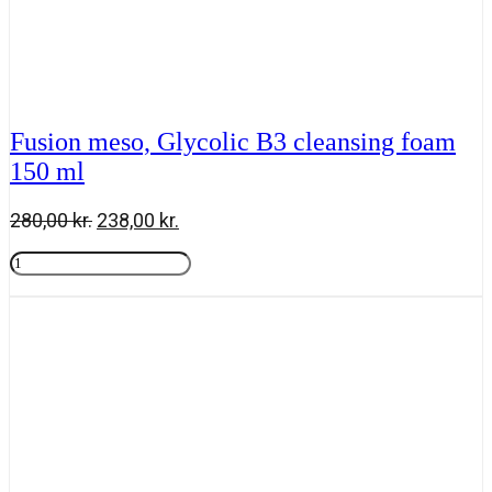
Fusion meso, Glycolic B3 cleansing foam
150 ml
Den
Den
280,00
kr.
238,00
kr.
oprindelige
aktuelle
Fusion
pris
pris
meso,
Tilføj til kurv
var:
er:
Glycolic
280,00 kr..
238,00 kr..
B3
cleansing
foam
150
ml
antal