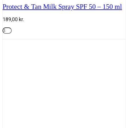
Protect & Tan Milk Spray SPF 50 – 150 ml
189,00
kr.
Protect
&
Tilføj til kurv
Tan
Milk
Spray
SPF
50
-
150
ml
antal