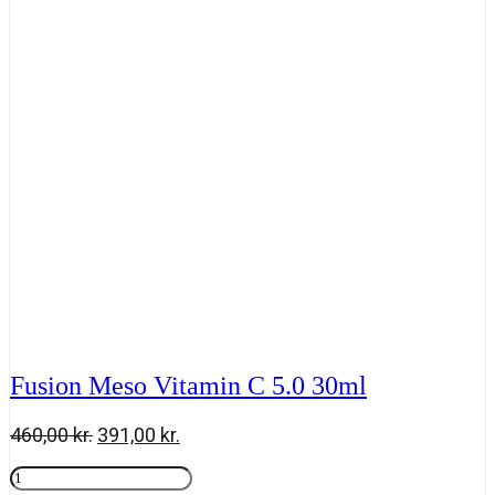
30
ml
antal
Fusion Meso Vitamin C 5.0 30ml
Den
Den
460,00
kr.
391,00
kr.
oprindelige
aktuelle
Fusion
pris
pris
Meso