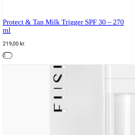
Protect & Tan Milk Trigger SPF 30 – 270
ml
219,00
kr.
Protect
&
Tilføj til kurv
Tan
Milk
Trigger
SPF
30
-
270
ml
antal