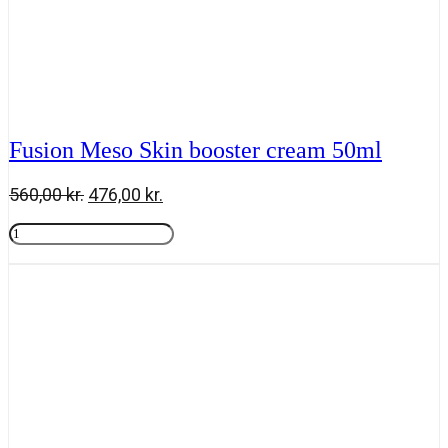
Fusion Meso Skin booster cream 50ml
Den
Den
560,00
kr.
476,00
kr.
oprindelige
aktuelle
Fusion
pris
pris
Meso
Tilføj til kurv
var:
er:
Skin
560,00 kr..
476,00 kr..
booster
cream
50ml
antal