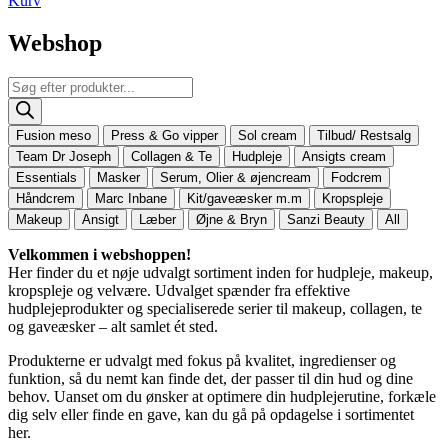
Kurv
Webshop
Products
search
Fusion meso
Press & Go vipper
Sol cream
Tilbud/ Restsalg
Team Dr Joseph
Collagen & Te
Hudpleje
Ansigts cream
Essentials
Masker
Serum, Olier & øjencream
Fodcrem
Håndcrem
Marc Inbane
Kit/gaveæsker m.m
Kropspleje
Makeup
Ansigt
Læber
Øjne & Bryn
Sanzi Beauty
All
Velkommen i webshoppen!
Her finder du et nøje udvalgt sortiment inden for hudpleje, makeup,
kropspleje og velvære. Udvalget spænder fra effektive
hudplejeprodukter og specialiserede serier til makeup, collagen, te
og gaveæsker – alt samlet ét sted.
Produkterne er udvalgt med fokus på kvalitet, ingredienser og
funktion, så du nemt kan finde det, der passer til din hud og dine
behov. Uanset om du ønsker at optimere din hudplejerutine, forkæle
dig selv eller finde en gave, kan du gå på opdagelse i sortimentet
her.