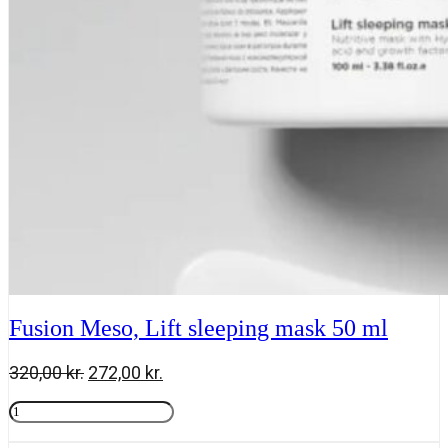
ml
antal
Fusion Meso, Lift sleeping mask 50 ml
Den
Den
320,00
kr.
272,00
kr.
oprindelige
aktuelle
Fusion
pris
pris
Meso,
Tilføj til kurv
var:
er:
Lift