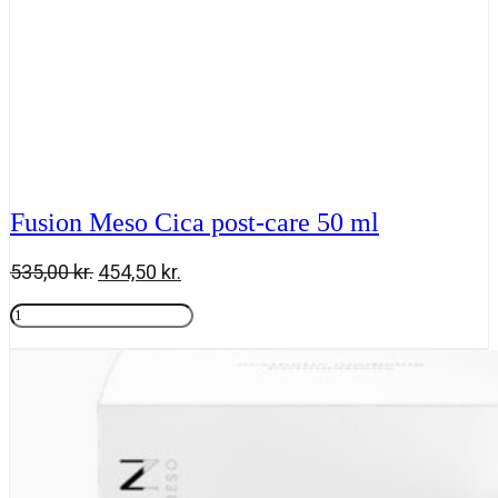
Fusion Meso Cica post-care 50 ml
Den
Den
535,00
kr.
454,50
kr.
oprindelige
aktuelle
Fusion
pris
pris
Meso
Tilføj til kurv
var:
er:
Cica
535,00 kr..
454,50 kr..
post-
care
50
ml
antal