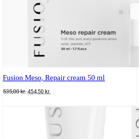
Fusion Meso, Repair cream 50 ml
Den
Den
535,00
kr.
454,50
kr.
oprindelige
aktuelle
Fusion
Tilføj til kurv
pris
pris
Meso,
var:
er:
Repair
535,00 kr..
454,50 kr..
cream
50
ml
antal