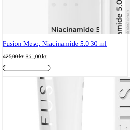
Fusion Meso, Niacinamide 5.0 30 ml
Den
Den
425,00
kr.
361,00
kr.
oprindelige
aktuelle
Fusion
pris
pris
Meso,
Tilføj til kurv
var:
er:
Niacinamide
425,00 kr..
361,00 kr..
5.0
30
ml
antal