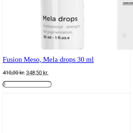
Fusion Meso, Mela drops 30 ml
Den
Den
410,00
kr.
348,50
kr.
oprindelige
aktuelle
Fusion
pris
pris
Meso,
Tilføj til kurv
var:
er:
Mela
410,00 kr..
348,50 kr..
drops
30
ml
antal