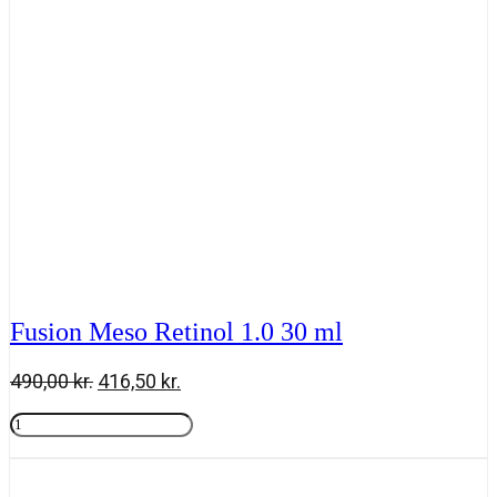
Fusion Meso Retinol 1.0 30 ml
Den
Den
490,00
kr.
416,50
kr.
oprindelige
aktuelle
Fusion
pris
pris
Meso
Tilføj til kurv
var:
er:
Retinol
490,00 kr..
416,50 kr..
1.0