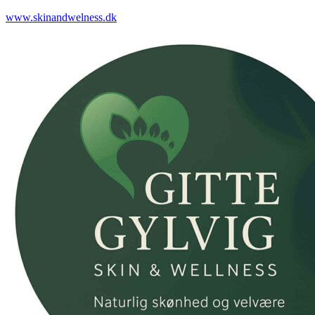
www.skinandwelness.dk