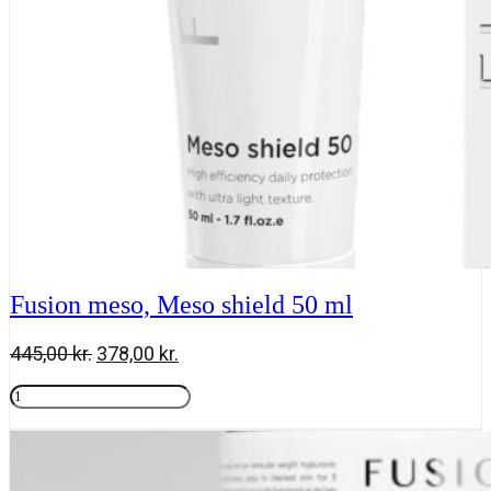
Fusion meso, Meso shield 50 ml
Den
Den
445,00
kr.
378,00
kr.
oprindelige
aktuelle
Fusion
pris
pris
meso,
Tilføj til kurv
var:
er:
Meso
445,00 kr..
378,00 kr..
shield
50