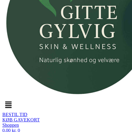
Menu
BESTIL TID
KØB GAVEKORT
Shoppen
0,00
kr.
0