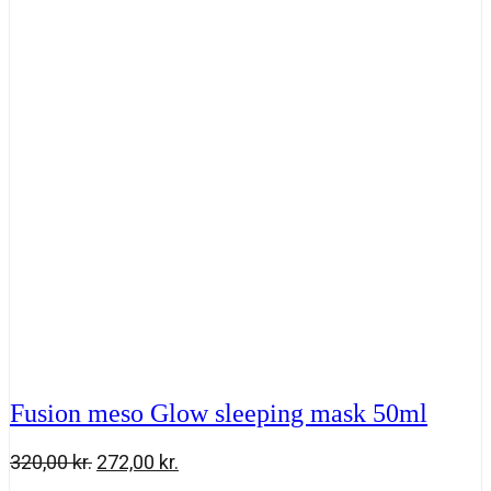
320,00 kr..
272,00 kr..
sleeping
mask
50
ml
antal
Fusion meso Glow sleeping mask 50ml
Den
Den
320,00
kr.
272,00
kr.
oprindelige
aktuelle