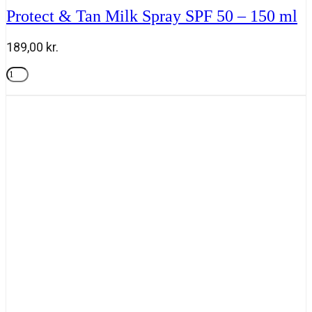
Protect & Tan Milk Spray SPF 50 – 150 ml
189,00
kr.
Protect
&
Tilføj til kurv
Tan
Milk
Spray
SPF
50
-
150
ml
antal