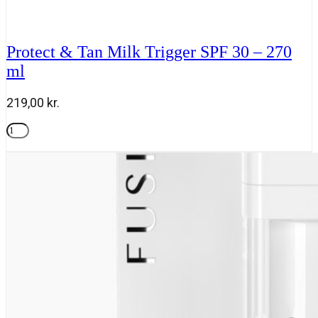
Protect & Tan Milk Trigger SPF 30 – 270
ml
219,00
kr.
Protect
&
Tilføj til kurv
Tan
Milk
Trigger
SPF
30
-
270
ml
antal