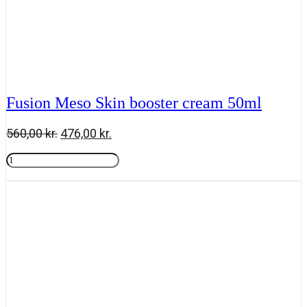
Fusion Meso Skin booster cream 50ml
Den
Den
560,00
kr.
476,00
kr.
oprindelige
aktuelle
Fusion
pris
pris
Meso
Tilføj til kurv
var:
er:
Skin
560,00 kr..
476,00 kr..
booster
cream
50ml
antal