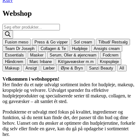
Kurv
Webshop
Products
search
Fusion meso
Press & Go vipper
Sol cream
Tilbud/ Restsalg
Team Dr Joseph
Collagen & Te
Hudpleje
Ansigts cream
Essentials
Masker
Serum, Olier & øjencream
Fodcrem
Håndcrem
Marc Inbane
Kit/gaveæsker m.m
Kropspleje
Makeup
Ansigt
Læber
Øjne & Bryn
Sanzi Beauty
All
Velkommen i webshoppen!
Her finder du et nøje udvalgt sortiment inden for hudpleje, makeup,
kropspleje og velvære. Udvalget spænder fra effektive
hudplejeprodukter og specialiserede serier til makeup, collagen, te
og gaveæsker – alt samlet ét sted.
Produkterne er udvalgt med fokus på kvalitet, ingredienser og
funktion, så du nemt kan finde det, der passer til din hud og dine
behov. Uanset om du ønsker at optimere din hudplejerutine, forkæle
dig selv eller finde en gave, kan du gå på opdagelse i sortimentet
her.