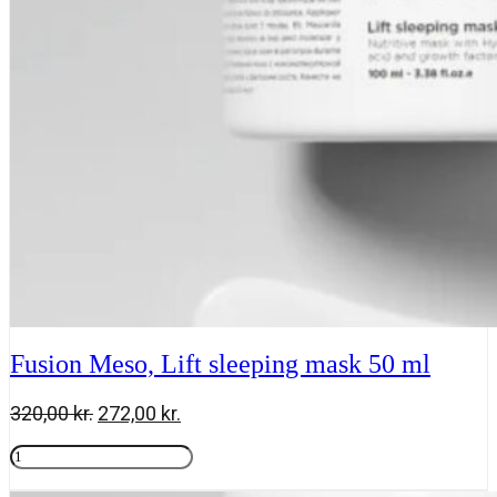
ml
antal
Fusion Meso, Lift sleeping mask 50 ml
Den
Den
320,00
kr.
272,00
kr.
oprindelige
aktuelle
Fusion
pris
pris
Meso,
Tilføj til kurv
var:
er:
Lift