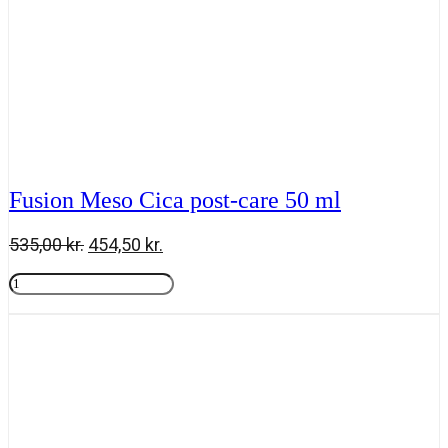
Fusion Meso Cica post-care 50 ml
Den
Den
535,00
kr.
454,50
kr.
oprindelige
aktuelle
Fusion
pris
pris
Meso
Tilføj til kurv
var:
er:
Cica
535,00 kr..
454,50 kr..
post-
care
50
ml
antal