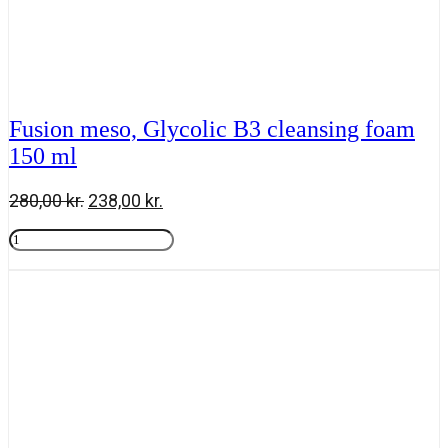
Fusion meso, Glycolic B3 cleansing foam
150 ml
Den
Den
280,00
kr.
238,00
kr.
oprindelige
aktuelle
Fusion
pris
pris
meso,
Tilføj til kurv
var:
er:
Glycolic
280,00 kr..
238,00 kr..
B3
cleansing
foam
150
ml
antal