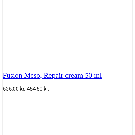
Fusion Meso, Repair cream 50 ml
Den
Den
535,00
kr.
454,50
kr.
oprindelige
aktuelle
Fusion
Tilføj til kurv
pris
pris
Meso,
var:
er:
Repair
535,00 kr..
454,50 kr..
cream
50
ml
antal