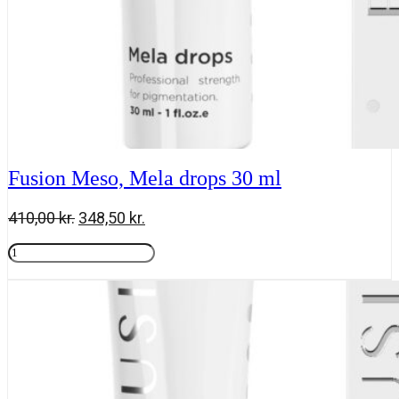
Fusion Meso, Mela drops 30 ml
Den
Den
410,00
kr.
348,50
kr.
oprindelige
aktuelle
Fusion
pris
pris
Meso,
Tilføj til kurv
var:
er:
Mela
410,00 kr..
348,50 kr..
drops
30
ml
antal