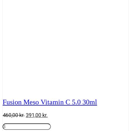
30
ml
antal
Fusion Meso Vitamin C 5.0 30ml
Den
Den
460,00
kr.
391,00
kr.
oprindelige
aktuelle
Fusion
pris
pris
Meso