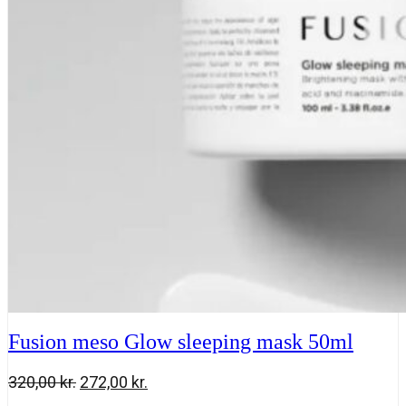
320,00 kr..
272,00 kr..
sleeping
mask
50
ml
antal
Fusion meso Glow sleeping mask 50ml
Den
Den
320,00
kr.
272,00
kr.
oprindelige
aktuelle