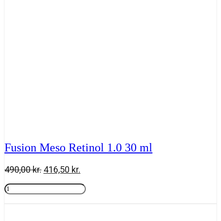
Fusion Meso Retinol 1.0 30 ml
Den
Den
490,00
kr.
416,50
kr.
oprindelige
aktuelle
Fusion
pris
pris
Meso
Tilføj til kurv
var:
er:
Retinol
490,00 kr..
416,50 kr..
1.0