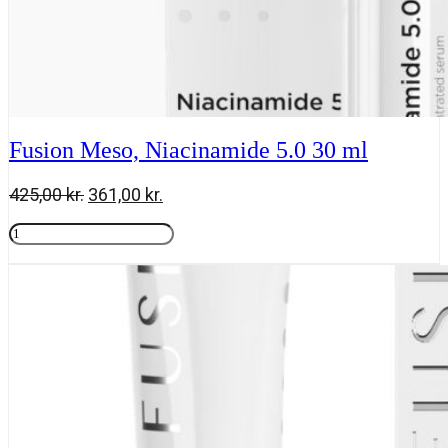
Fusion Meso, Niacinamide 5.0 30 ml
Den
Den
425,00
kr.
361,00
kr.
oprindelige
aktuelle
Fusion
pris
pris
Meso,
Tilføj til kurv
var:
er:
Niacinamide
425,00 kr..
361,00 kr..
5.0
30
ml
antal