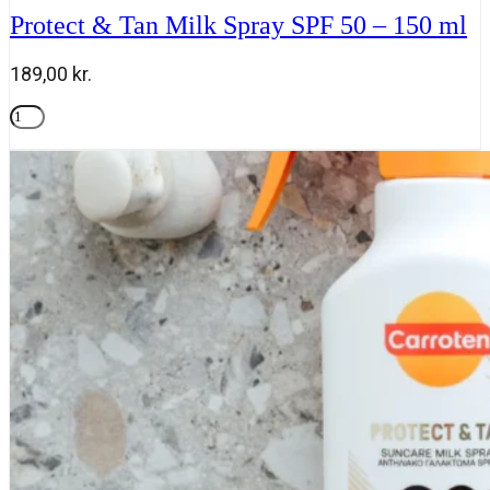
Protect & Tan Milk Spray SPF 50 – 150 ml
189,00
kr.
Protect
&
Tilføj til kurv
Tan
Milk
Spray
SPF
50
-
150
ml
antal