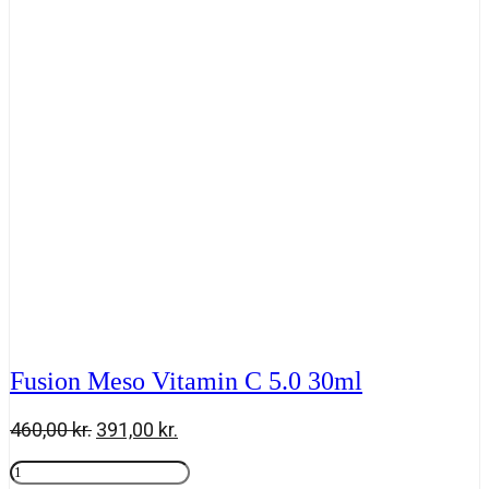
30
ml
antal
Fusion Meso Vitamin C 5.0 30ml
Den
Den
460,00
kr.
391,00
kr.
oprindelige
aktuelle
Fusion
pris
pris
Meso