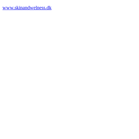
www.skinandwelness.dk