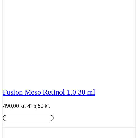
Fusion Meso Retinol 1.0 30 ml
Den
Den
490,00
kr.
416,50
kr.
oprindelige
aktuelle
Fusion
pris
pris
Meso
Tilføj til kurv
var:
er:
Retinol
490,00 kr..
416,50 kr..
1.0