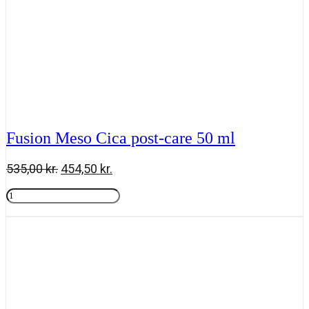
Fusion Meso Cica post-care 50 ml
Den
Den
535,00
kr.
454,50
kr.
oprindelige
aktuelle
Fusion
pris
pris
Meso
Tilføj til kurv
var:
er:
Cica
535,00 kr..
454,50 kr..
post-
care
50
ml
antal