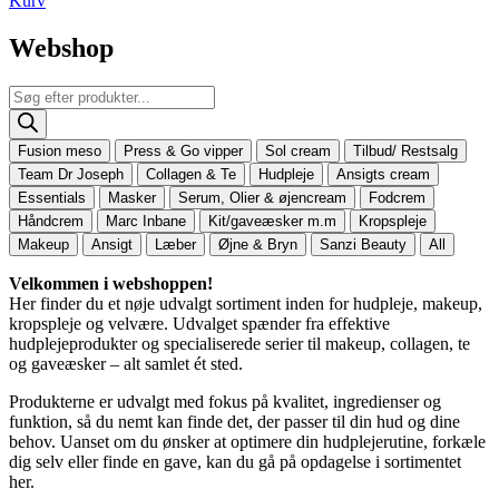
Kurv
Webshop
Products
search
Fusion meso
Press & Go vipper
Sol cream
Tilbud/ Restsalg
Team Dr Joseph
Collagen & Te
Hudpleje
Ansigts cream
Essentials
Masker
Serum, Olier & øjencream
Fodcrem
Håndcrem
Marc Inbane
Kit/gaveæsker m.m
Kropspleje
Makeup
Ansigt
Læber
Øjne & Bryn
Sanzi Beauty
All
Velkommen i webshoppen!
Her finder du et nøje udvalgt sortiment inden for hudpleje, makeup,
kropspleje og velvære. Udvalget spænder fra effektive
hudplejeprodukter og specialiserede serier til makeup, collagen, te
og gaveæsker – alt samlet ét sted.
Produkterne er udvalgt med fokus på kvalitet, ingredienser og
funktion, så du nemt kan finde det, der passer til din hud og dine
behov. Uanset om du ønsker at optimere din hudplejerutine, forkæle
dig selv eller finde en gave, kan du gå på opdagelse i sortimentet
her.