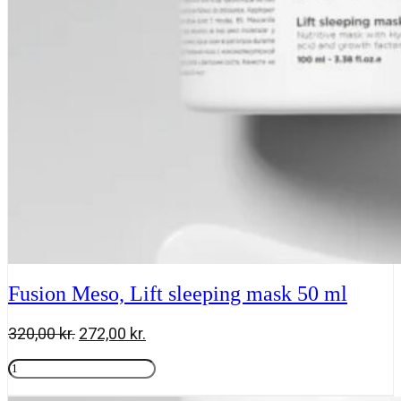
ml
antal
Fusion Meso, Lift sleeping mask 50 ml
Den
Den
320,00
kr.
272,00
kr.
oprindelige
aktuelle
Fusion
pris
pris
Meso,
Tilføj til kurv
var:
er:
Lift