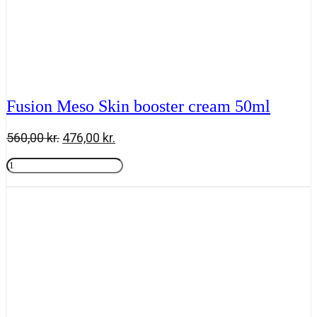
Fusion Meso Skin booster cream 50ml
Den
Den
560,00
kr.
476,00
kr.
oprindelige
aktuelle
Fusion
pris
pris
Meso
Tilføj til kurv
var:
er:
Skin
560,00 kr..
476,00 kr..
booster
cream
50ml
antal