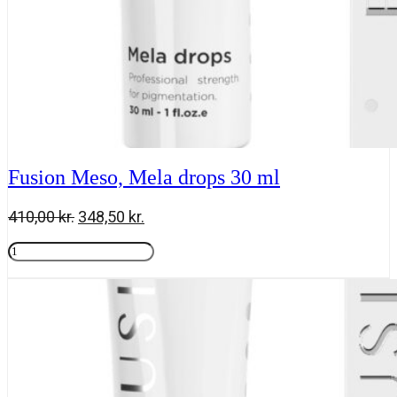
Fusion Meso, Mela drops 30 ml
Den
Den
410,00
kr.
348,50
kr.
oprindelige
aktuelle
Fusion
pris
pris
Meso,
Tilføj til kurv
var:
er:
Mela
410,00 kr..
348,50 kr..
drops
30
ml
antal