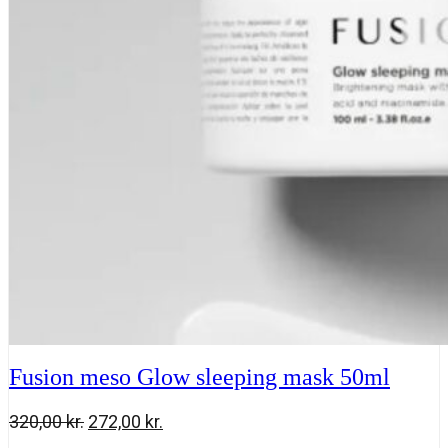
320,00 kr..
272,00 kr..
sleeping
mask
50
ml
antal
Fusion meso Glow sleeping mask 50ml
Den
Den
320,00
kr.
272,00
kr.
oprindelige
aktuelle