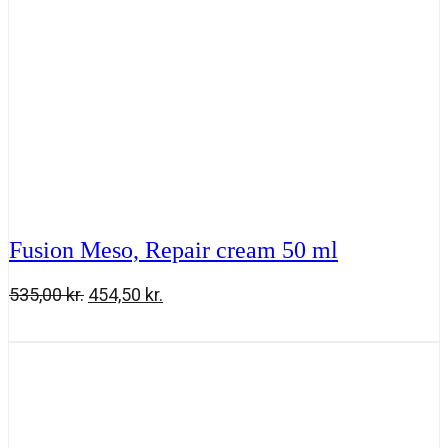
Fusion Meso, Repair cream 50 ml
Den
Den
535,00
kr.
454,50
kr.
oprindelige
aktuelle
Fusion
Tilføj til kurv
pris
pris
Meso,
var:
er:
Repair
535,00 kr..
454,50 kr..
cream
50
ml
antal