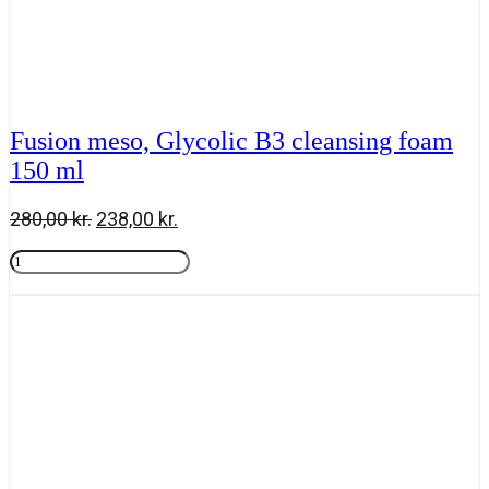
Fusion meso, Glycolic B3 cleansing foam
150 ml
Den
Den
280,00
kr.
238,00
kr.
oprindelige
aktuelle
Fusion
pris
pris
meso,
Tilføj til kurv
var:
er:
Glycolic
280,00 kr..
238,00 kr..
B3
cleansing
foam
150
ml
antal