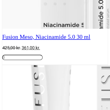
Fusion Meso, Niacinamide 5.0 30 ml
Den
Den
425,00
kr.
361,00
kr.
oprindelige
aktuelle
Fusion
pris
pris
Meso,
Tilføj til kurv
var:
er:
Niacinamide
425,00 kr..
361,00 kr..
5.0
30
ml
antal