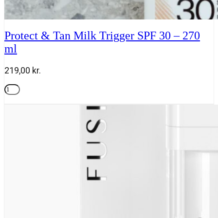
Protect & Tan Milk Trigger SPF 30 – 270
ml
219,00
kr.
Protect
&
Tilføj til kurv
Tan
Milk
Trigger
SPF
30
-
270
ml
antal