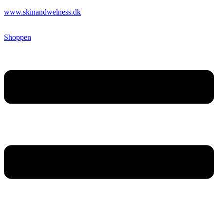
www.skinandwelness.dk
Shoppen