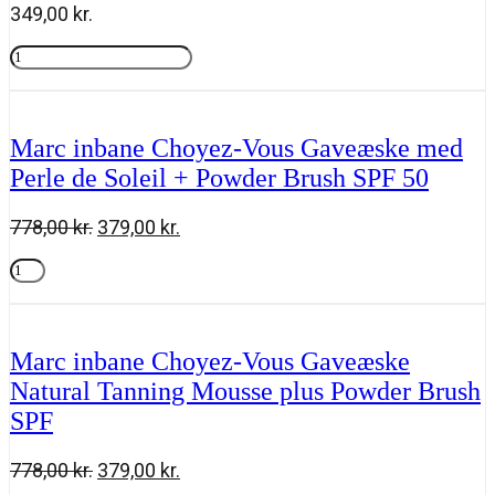
349,00
kr.
Marc
inbane
Tilføj til kurv
Gradual
Tanning
Lotion
Marc inbane Choyez-Vous Gaveæske med
125ml
Perle de Soleil + Powder Brush SPF 50
antal
Den
Den
778,00
kr.
379,00
kr.
oprindelige
aktuelle
Marc
pris
pris
inbane
Tilføj til kurv
var:
er:
Choyez-
778,00 kr..
379,00 kr..
Vous
Gaveæske
Marc inbane Choyez-Vous Gaveæske
med
Natural Tanning Mousse plus Powder Brush
Perle
de
SPF
Soleil
+
Powder
Den
Den
778,00
kr.
379,00
kr.
Brush
oprindelige
aktuelle