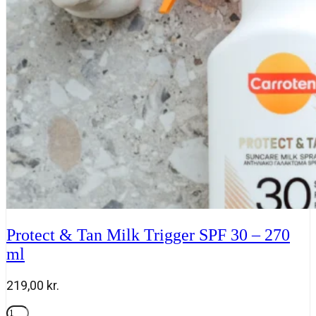
SPF
50
-
150
ml
antal
Protect & Tan Milk Trigger SPF 30 – 270
ml
219,00
kr.
Protect