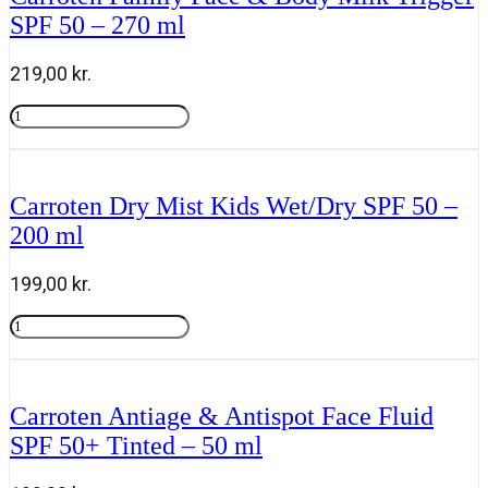
SPF 50 – 270 ml
219,00
kr.
Carroten
Family
Tilføj til kurv
Face
&
Body
Carroten Dry Mist Kids Wet/Dry SPF 50 –
Milk
200 ml
Trigger
SPF
50
199,00
kr.
-
270
Carroten
ml
Dry
Tilføj til kurv
antal
Mist
Kids
Wet/Dry
Carroten Antiage & Antispot Face Fluid
SPF
SPF 50+ Tinted – 50 ml
50
-
200