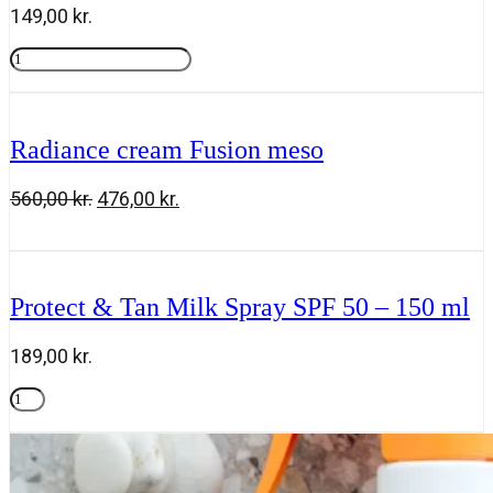
149,00
kr.
Rosy
drops
Tilføj til kurv
antal
Radiance cream Fusion meso
Den
Den
560,00
kr.
476,00
kr.
oprindelige
aktuelle
Radiance
Tilføj til kurv
pris
pris
cream
var:
er:
Fusion
560,00 kr..
476,00 kr..
meso
Protect & Tan Milk Spray SPF 50 – 150 ml
antal
189,00
kr.
Protect
&
Tilføj til kurv
Tan
Milk
Spray