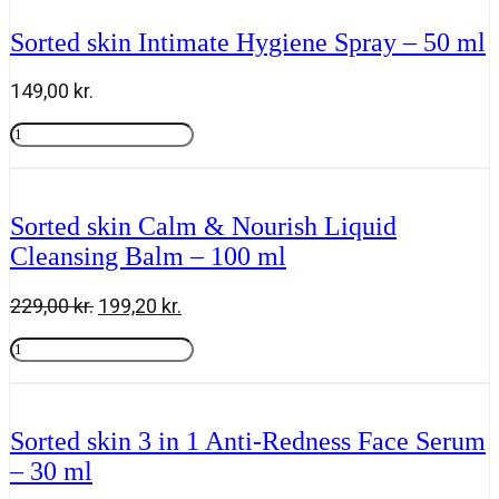
Hygiene
Wash
Sorted skin Intimate Hygiene Spray – 50 ml
-
200
ml
149,00
kr.
antal
Sorted
skin
Tilføj til kurv
Intimate
Hygiene
Spray
Sorted skin Calm & Nourish Liquid
-
Cleansing Balm – 100 ml
50
ml
antal
Den
Den
229,00
kr.
199,20
kr.
oprindelige
aktuelle
Sorted
pris
pris
skin
Tilføj til kurv
var:
er:
Calm
229,00 kr..
199,20 kr..
&
Nourish
Sorted skin 3 in 1 Anti-Redness Face Serum
Liquid
– 30 ml
Cleansing
Balm