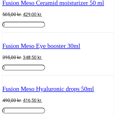
Fusion Meso Ceramid moisturizer 50 ml
30ml
antal
Den
Den
505,00
kr.
429,00
kr.
oprindelige
aktuelle
Fusion
pris
pris
Meso
Tilføj til kurv
var:
er:
Ceramid
505,00 kr..
429,00 kr..
moisturizer
50
Fusion Meso Eye booster 30ml
ml
antal
Den
Den
395,00
kr.
348,50
kr.
oprindelige
aktuelle
Fusion
pris
pris
Meso
Tilføj til kurv
var:
er:
Eye
395,00 kr..
348,50 kr..
booster
30ml
Fusion Meso Hyaluronic drops 50ml
antal
Den
Den
490,00
kr.
416,50
kr.
oprindelige
aktuelle
Fusion
pris
pris
Meso
Tilføj til kurv