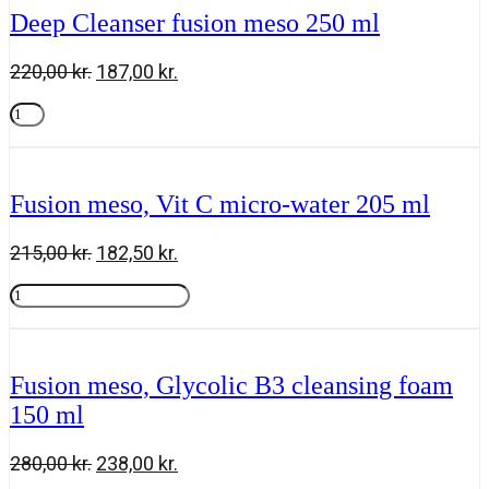
245
Deep Cleanser fusion meso 250 ml
ml
antal
Den
Den
220,00
kr.
187,00
kr.
oprindelige
aktuelle
Deep
pris
pris
Cleanser
Tilføj til kurv
var:
er:
fusion
220,00 kr..
187,00 kr..
meso
250
Fusion meso, Vit C micro-water 205 ml
ml
antal
Den
Den
215,00
kr.
182,50
kr.
oprindelige
aktuelle
Fusion
pris
pris
meso,
Tilføj til kurv
var:
er:
Vit
215,00 kr..
182,50 kr..
C
micro-
Fusion meso, Glycolic B3 cleansing foam
water
150 ml
205
ml
antal
Den
Den
280,00
kr.
238,00
kr.
oprindelige
aktuelle