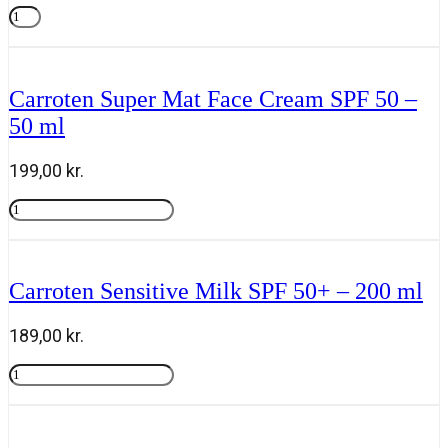
SPF
Marc
pris
pris
50
inbane
Tilføj til kurv
var:
er:
antal
Choyez-
778,00 kr..
379,00 kr..
Vous
Gaveæske
Carroten Super Mat Face Cream SPF 50 –
Natural
50 ml
Tanning
Mousse
plus
199,00
kr.
Powder
Brush
Carroten
SPF
Super
Tilføj til kurv
antal
Mat
Face
Cream
Carroten Sensitive Milk SPF 50+ – 200 ml
SPF
50
-
189,00
kr.
50
ml
Carroten
antal
Sensitive
Tilføj til kurv
Milk
SPF
50+