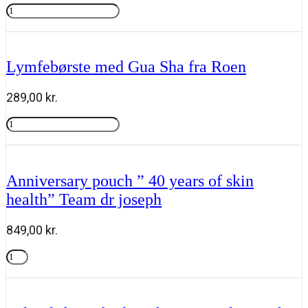
Fusion
pris
pris
meso,
Tilføj til kurv
var:
er:
Glycolic
280,00 kr..
238,00 kr..
B3
cleansing
Lymfebørste med Gua Sha fra Roen
foam
150
ml
289,00
kr.
antal
Lymfebørste
med
Tilføj til kurv
Gua
Sha
fra
Anniversary pouch ” 40 years of skin
Roen
health” Team dr joseph
antal
849,00
kr.
Anniversary
pouch
Tilføj til kurv
"
40
years