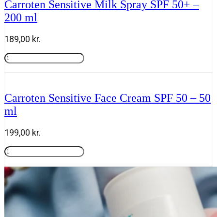
Carroten Sensitive Milk Spray SPF 50+ –
-
200 ml
200
ml
antal
189,00
kr.
Carroten
Sensitive
Tilføj til kurv
Milk
Spray
SPF
Carroten Sensitive Face Cream SPF 50 – 50
50+
ml
-
200
ml
199,00
kr.
antal
Carroten
Sensitive
Tilføj til kurv
Face
Cream
SPF
50
-
50