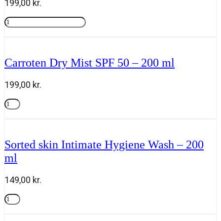
199,00
kr.
ml
antal
Carroten
Antiage
Tilføj til kurv
&
Antispot
Face
Carroten Dry Mist SPF 50 – 200 ml
Fluid
SPF
50+
199,00
kr.
Tinted
-
Carroten
50
Dry
Tilføj til kurv
ml
Mist
antal
SPF
50
Sorted skin Intimate Hygiene Wash – 200
-
ml
200
ml
antal
149,00
kr.
Sorted
skin
Tilføj til kurv
Intimate