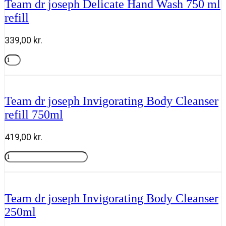
Team dr joseph Delicate Hand Wash 750 ml
Air
refill
Spray
100ml
antal
339,00
kr.
Team
dr
Tilføj til kurv
joseph
Delicate
Hand
Team dr joseph Invigorating Body Cleanser
Wash
refill 750ml
750
ml
refill
419,00
kr.
antal
Team
dr
Tilføj til kurv
joseph
Invigorating
Body
Team dr joseph Invigorating Body Cleanser
Cleanser
250ml
refill
750ml