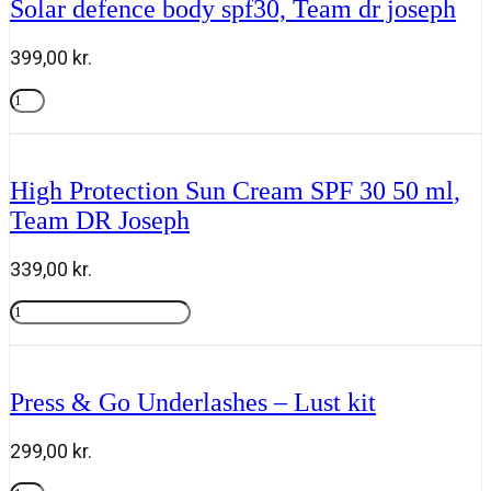
Solar defence body spf30, Team dr joseph
of
skin
health"
399,00
kr.
Team
dr
Solar
joseph
defence
Tilføj til kurv
antal
body
spf30,
Team
High Protection Sun Cream SPF 30 50 ml,
dr
Team DR Joseph
joseph
antal
339,00
kr.
High
Protection
Tilføj til kurv
Sun
Cream
SPF
Press & Go Underlashes – Lust kit
30
50
ml,
299,00
kr.
Team
DR
Press