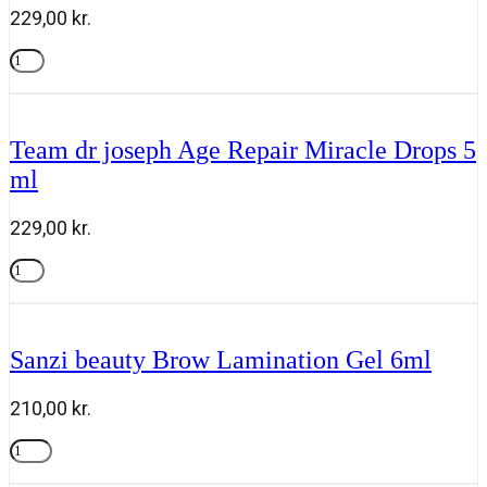
antal
229,00
kr.
Team
dr
Tilføj til kurv
joseph
Invigorating
Body
Team dr joseph Age Repair Miracle Drops 5
Cleanser
ml
250ml
antal
229,00
kr.
Team
dr
Tilføj til kurv
joseph
Age
Repair
Sanzi beauty Brow Lamination Gel 6ml
Miracle
Drops
5
210,00
kr.
ml
antal
Sanzi
beauty
Tilføj til kurv
Brow