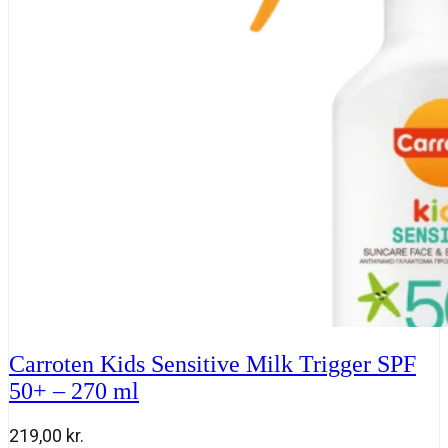
Protect
SPF
50+
50
ml
antal
Carroten Kids Sensitive Milk Trigger SPF
50+ – 270 ml
219,00
kr.