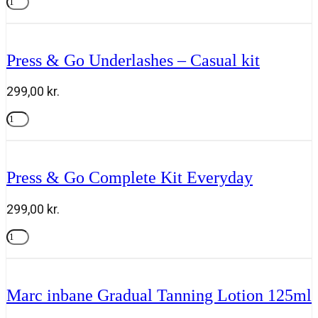
Joseph
&
Tilføj til kurv
antal
Go
Underlashes
-
Press & Go Underlashes – Casual kit
Lust
kit
antal
299,00
kr.
Press
&
Tilføj til kurv
Go
Underlashes
-
Press & Go Complete Kit Everyday
Casual
kit
antal
299,00
kr.
Press
&
Tilføj til kurv
Go
Complete
Kit
Marc inbane Gradual Tanning Lotion 125ml
Everyday
antal