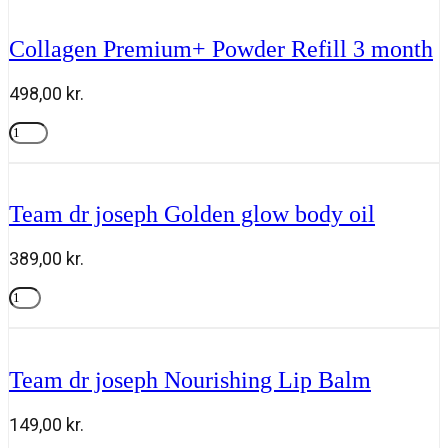
Lamination
Gel
Collagen Premium+ Powder Refill 3 month
6ml
antal
498,00
kr.
Collagen
Premium+
Tilføj til kurv
Powder
Refill
3
Team dr joseph Golden glow body oil
month
antal
389,00
kr.
Team
dr
Tilføj til kurv
joseph
Golden
glow
Team dr joseph Nourishing Lip Balm
body
oil
antal
149,00
kr.