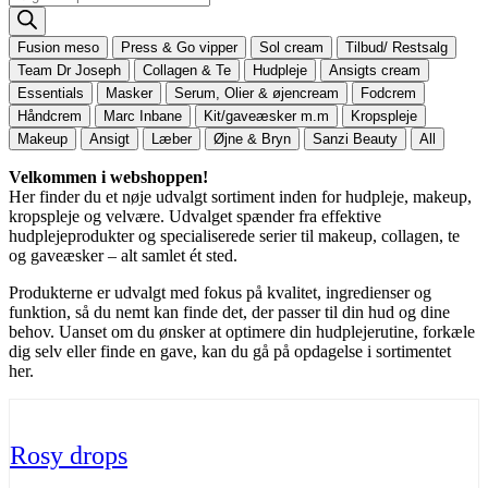
search
Fusion meso
Press & Go vipper
Sol cream
Tilbud/ Restsalg
Team Dr Joseph
Collagen & Te
Hudpleje
Ansigts cream
Essentials
Masker
Serum, Olier & øjencream
Fodcrem
Håndcrem
Marc Inbane
Kit/gaveæsker m.m
Kropspleje
Makeup
Ansigt
Læber
Øjne & Bryn
Sanzi Beauty
All
Velkommen i webshoppen!
Her finder du et nøje udvalgt sortiment inden for hudpleje, makeup,
kropspleje og velvære. Udvalget spænder fra effektive
hudplejeprodukter og specialiserede serier til makeup, collagen, te
og gaveæsker – alt samlet ét sted.
Produkterne er udvalgt med fokus på kvalitet, ingredienser og
funktion, så du nemt kan finde det, der passer til din hud og dine
behov. Uanset om du ønsker at optimere din hudplejerutine, forkæle
dig selv eller finde en gave, kan du gå på opdagelse i sortimentet
her.
Rosy drops