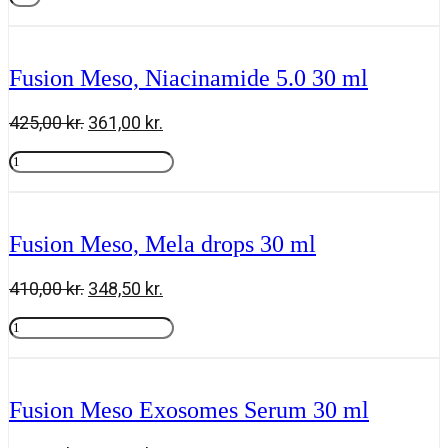
&
Tilføj til kurv
Tan
Milk
Trigger
Fusion Meso, Niacinamide 5.0 30 ml
SPF
30
-
Den
Den
425,00
kr.
361,00
kr.
270
oprindelige
aktuelle
ml
Fusion
pris
pris
antal
Meso,
Tilføj til kurv
var:
er:
Niacinamide
425,00 kr..
361,00 kr..
5.0
30
Fusion Meso, Mela drops 30 ml
ml
antal
Den
Den
410,00
kr.
348,50
kr.
oprindelige
aktuelle
Fusion
pris
pris
Meso,
Tilføj til kurv
var:
er:
Mela
410,00 kr..
348,50 kr..
drops
30
Fusion Meso Exosomes Serum 30 ml
ml
antal