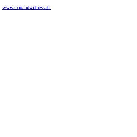
www.skinandwelness.dk