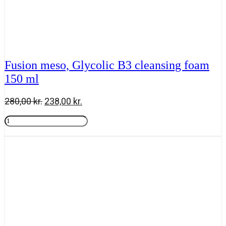
Fusion meso, Glycolic B3 cleansing foam
150 ml
Den
Den
280,00
kr.
238,00
kr.
oprindelige
aktuelle
Fusion
pris
pris
meso,
Tilføj til kurv
var:
er:
Glycolic
280,00 kr..
238,00 kr..
B3
cleansing
foam
150
ml
antal