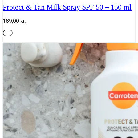
Protect & Tan Milk Spray SPF 50 – 150 ml
189,00
kr.
Protect
&
Tilføj til kurv
Tan
Milk
Spray
SPF
50
-
150
ml
antal