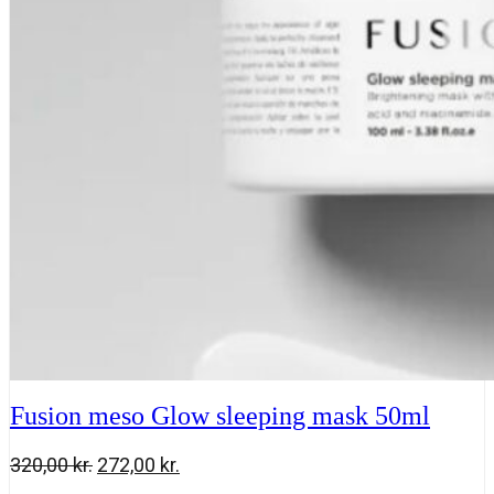
320,00 kr..
272,00 kr..
sleeping
mask
50
ml
antal
Fusion meso Glow sleeping mask 50ml
Den
Den
320,00
kr.
272,00
kr.
oprindelige
aktuelle