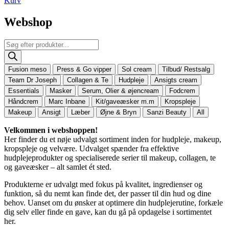
Kurv
Webshop
Products
search
Fusion meso
Press & Go vipper
Sol cream
Tilbud/ Restsalg
Team Dr Joseph
Collagen & Te
Hudpleje
Ansigts cream
Essentials
Masker
Serum, Olier & øjencream
Fodcrem
Håndcrem
Marc Inbane
Kit/gaveæsker m.m
Kropspleje
Makeup
Ansigt
Læber
Øjne & Bryn
Sanzi Beauty
All
Velkommen i webshoppen!
Her finder du et nøje udvalgt sortiment inden for hudpleje, makeup,
kropspleje og velvære. Udvalget spænder fra effektive
hudplejeprodukter og specialiserede serier til makeup, collagen, te
og gaveæsker – alt samlet ét sted.
Produkterne er udvalgt med fokus på kvalitet, ingredienser og
funktion, så du nemt kan finde det, der passer til din hud og dine
behov. Uanset om du ønsker at optimere din hudplejerutine, forkæle
dig selv eller finde en gave, kan du gå på opdagelse i sortimentet
her.