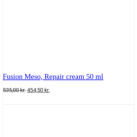
Fusion Meso, Repair cream 50 ml
Den
Den
535,00
kr.
454,50
kr.
oprindelige
aktuelle
Fusion
Tilføj til kurv
pris
pris
Meso,
var:
er:
Repair
535,00 kr..
454,50 kr..
cream
50
ml
antal