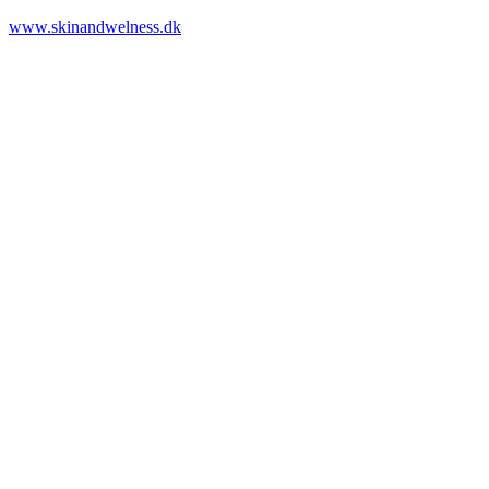
www.skinandwelness.dk