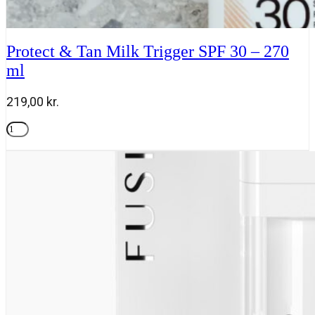
Protect & Tan Milk Trigger SPF 30 – 270
ml
219,00
kr.
Protect
&
Tilføj til kurv
Tan
Milk
Trigger
SPF
30
-
270
ml
antal