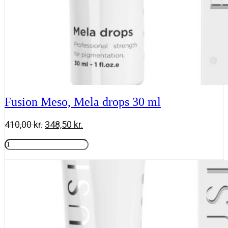
Fusion Meso, Mela drops 30 ml
Den
Den
410,00
kr.
348,50
kr.
oprindelige
aktuelle
Fusion
pris
pris
Meso,
Tilføj til kurv
var:
er:
Mela
410,00 kr..
348,50 kr..
drops
30
ml
antal