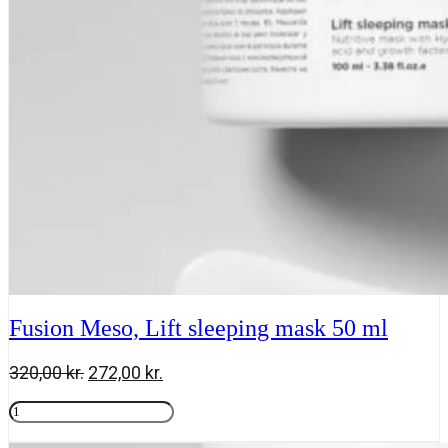
ml
antal
Fusion Meso, Lift sleeping mask 50 ml
Den
Den
320,00
kr.
272,00
kr.
oprindelige
aktuelle
Fusion
pris
pris
Meso,
Tilføj til kurv
var:
er:
Lift