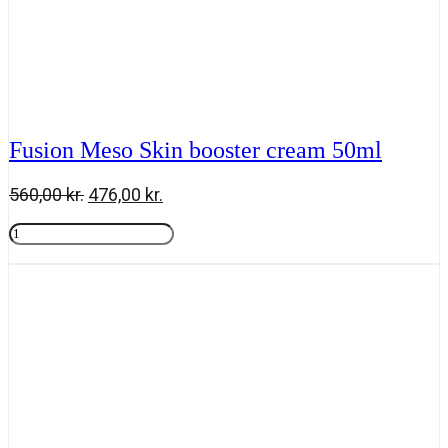
Fusion Meso Skin booster cream 50ml
Den
Den
560,00
kr.
476,00
kr.
oprindelige
aktuelle
Fusion
pris
pris
Meso
Tilføj til kurv
var:
er:
Skin
560,00 kr..
476,00 kr..
booster
cream
50ml
antal