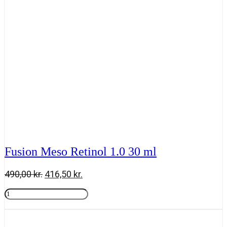
Fusion Meso Retinol 1.0 30 ml
Den
Den
490,00
kr.
416,50
kr.
oprindelige
aktuelle
Fusion
pris
pris
Meso
Tilføj til kurv
var:
er:
Retinol
490,00 kr..
416,50 kr..
1.0