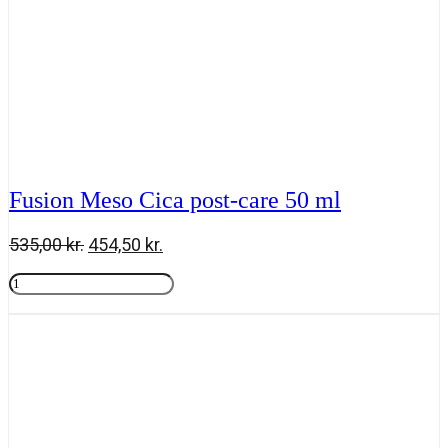
Fusion Meso Cica post-care 50 ml
Den
Den
535,00
kr.
454,50
kr.
oprindelige
aktuelle
Fusion
pris
pris
Meso
Tilføj til kurv
var:
er:
Cica
535,00 kr..
454,50 kr..
post-
care
50
ml
antal