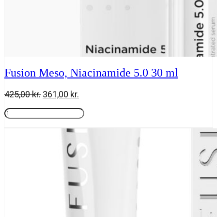
Fusion Meso, Niacinamide 5.0 30 ml
Den
Den
425,00
kr.
361,00
kr.
oprindelige
aktuelle
Fusion
pris
pris
Meso,
Tilføj til kurv
var:
er:
Niacinamide
425,00 kr..
361,00 kr..
5.0
30
ml
antal