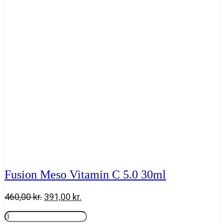
30
ml
antal
Fusion Meso Vitamin C 5.0 30ml
Den
Den
460,00
kr.
391,00
kr.
oprindelige
aktuelle
Fusion
pris
pris
Meso