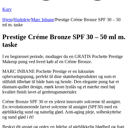
Kurv
Hjem
/
Hudpleje
/
Marc Inbane
/
Prestige Créme Bronze SPF 30 – 50
ml m. taske
Prestige Créme Bronze SPF 30 – 50 ml m.
taske
I en begrænset periode, modtager du en GRATIS Pochette Prestige
Makeup pung ved hvert køb af en Créme Bronze.
MARC INBANE Pochette Prestige er en luksuriøs
opbevaringspung, perfekt til dine skønhedsprodukter og som et
stilfuldt tilbehør til både ham og hende. Den elegante pung har et
diamant-quiltet design, mørk krom lynlås og et mærke med høj
kvalitet finish lavet af genbrugsmaterialer.
Créme Bronze SPF 30 er en yderst innovativ solcreme til ansigtet.
En revolutionerende farvet solcreme til ansigtet (SPF30) med en
øjeblikkelig sund og naturlig glød. Anti-aging pleje, solbeskyttelse
og sund glød i ét!
Beskyt dit ansigt og oplev en følelse af øjeblikkelig blødhed og fugt.