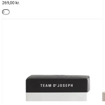
269,00
kr.
Team
dr
Tilføj til kurv
joseph,
Pure
Micellar
Cleansing
200
ml
antal