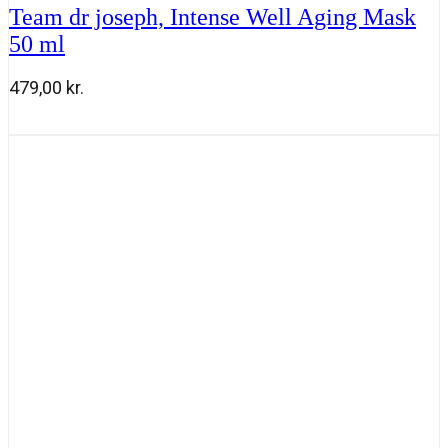
Team dr joseph, Intense Well Aging Mask
50 ml
479,00
kr.
Team
Tilføj til kurv
dr
joseph,
Intense
Well
Aging
Mask
50
ml
antal