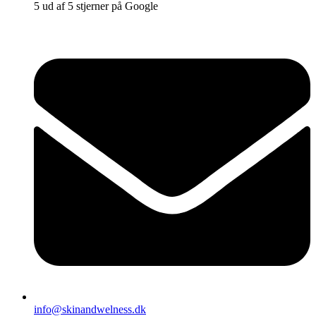
5 ud af 5 stjerner på Google
info@skinandwelness.dk