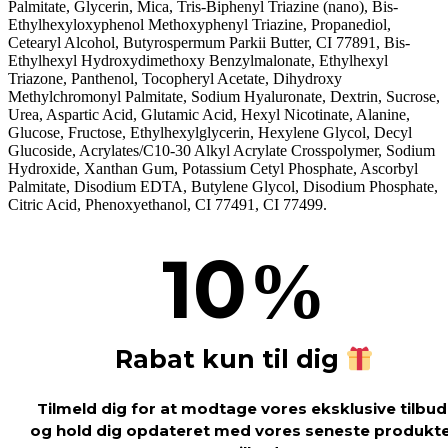
Palmitate, Glycerin, Mica, Tris-Biphenyl Triazine (nano), Bis-
Ethylhexyloxyphenol Methoxyphenyl Triazine, Propanediol,
Cetearyl Alcohol, Butyrospermum Parkii Butter, CI 77891, Bis-
Ethylhexyl Hydroxydimethoxy Benzylmalonate, Ethylhexyl
Triazone, Panthenol, Tocopheryl Acetate, Dihydroxy
Methylchromonyl Palmitate, Sodium Hyaluronate, Dextrin, Sucrose,
Urea, Aspartic Acid, Glutamic Acid, Hexyl Nicotinate, Alanine,
Glucose, Fructose, Ethylhexylglycerin, Hexylene Glycol, Decyl
Glucoside, Acrylates/C10-30 Alkyl Acrylate Crosspolymer, Sodium
Hydroxide, Xanthan Gum, Potassium Cetyl Phosphate, Ascorbyl
Palmitate, Disodium EDTA, Butylene Glycol, Disodium Phosphate,
Citric Acid, Phenoxyethanol, CI 77491, CI 77499.
10
%
Rabat kun til dig
Tilmeld dig for at modtage vores eksklusive tilbud
og hold dig opdateret med vores seneste produkt