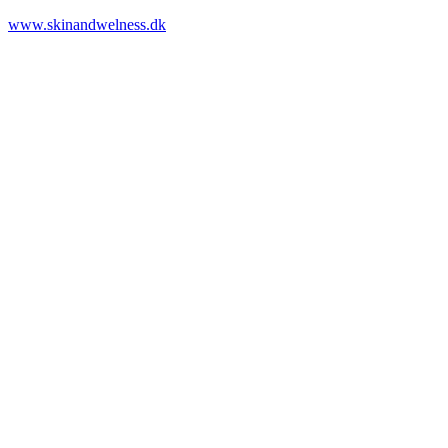
www.skinandwelness.dk