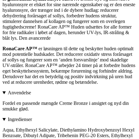
hyaluronsyre er elsket for sine nærende egenskaber og er den eneste
hyaluronsyre, der trænger ind i de dybere hudlag: reducerer
dehydrering forårsaget af sollys, forbedrer hudens struktur,
stimulerer dannelsen af kollagen og fungerer som en overlegen
fugtighedscreme! RonaCare AP™ Huden udsættes for alle former
for frie radikaler i løbet af dagen, herunder UV-lys, IR-stråling &
blåt lys. Den avancerede
RonaCare AP™
er løsningen til dette og beskytter huden optimalt
mod potentielle hudskader. Det reducerer oxidativ stress forårsaget
af sollys og fungerer som en ‘anden forsvarslinje’ mod skadelige
UV-stråler. RonaCare AP™ arbejder 24 timer på at forbedre hudens
eget beskyttelsessystem, bekæmpe forurening og forhindre aldring.
Derudover har det en betydelig og positiv indvirkning på uren hud
ved at reducere urenheder, rødme og betændelse.
Anvendelse
Fordel en passende mængde Creme Bronze i ansigtet og nyd din
smukke glød.
Ingredienser
Aqua, Ethylhexyl Salicylate, Diethylamino Hydroxybenzoyl Hexyl
Benzoate, Dibutyl Adipate, Tribehenin PEG-20 Esters, Ethylhexyl