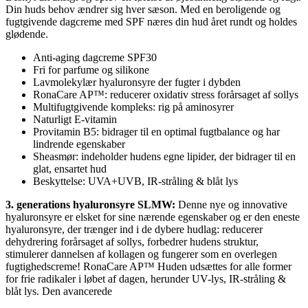
Din huds behov ændrer sig hver sæson. Med en beroligende og
fugtgivende dagcreme med SPF næres din hud året rundt og holdes
glødende.
Anti-aging dagcreme SPF30
Fri for parfume og silikone
Lavmolekylær hyaluronsyre der fugter i dybden
RonaCare AP™: reducerer oxidativ stress forårsaget af sollys
Multifugtgivende kompleks: rig på aminosyrer
Naturligt E-vitamin
Provitamin B5: bidrager til en optimal fugtbalance og har
lindrende egenskaber
Sheasmør: indeholder hudens egne lipider, der bidrager til en
glat, ensartet hud
Beskyttelse: UVA+UVB, IR-stråling & blåt lys
3. generations hyaluronsyre SLMW:
Denne nye og innovative
hyaluronsyre er elsket for sine nærende egenskaber og er den eneste
hyaluronsyre, der trænger ind i de dybere hudlag: reducerer
dehydrering forårsaget af sollys, forbedrer hudens struktur,
stimulerer dannelsen af kollagen og fungerer som en overlegen
fugtighedscreme! RonaCare AP™ Huden udsættes for alle former
for frie radikaler i løbet af dagen, herunder UV-lys, IR-stråling &
blåt lys. Den avancerede