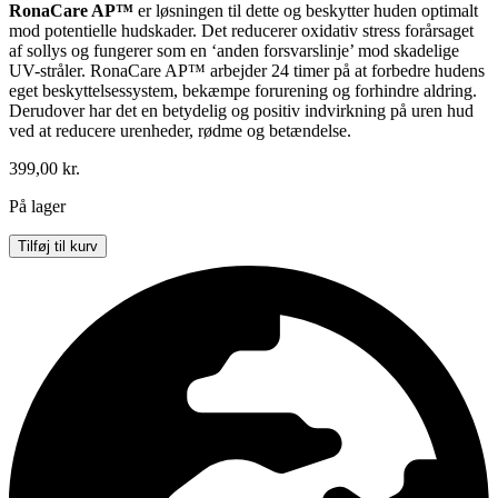
RonaCare AP™
er løsningen til dette og beskytter huden optimalt
mod potentielle hudskader. Det reducerer oxidativ stress forårsaget
af sollys og fungerer som en ‘anden forsvarslinje’ mod skadelige
UV-stråler. RonaCare AP™ arbejder 24 timer på at forbedre hudens
eget beskyttelsessystem, bekæmpe forurening og forhindre aldring.
Derudover har det en betydelig og positiv indvirkning på uren hud
ved at reducere urenheder, rødme og betændelse.
399,00
kr.
På lager
Prestige
Tilføj til kurv
Créme
Bronze
SPF
30
-
50
ml
m.
taske
antal