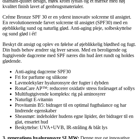
diamant-quiltet design, mørk krom lynlås og et mærke med høj
kvalitet finish lavet af genbrugsmaterialer.
Créme Bronze SPF 30 er en yderst innovativ solcreme til ansigtet.
En revolutionerende farvet solcreme til ansigtet (SPF30) med en
øjeblikkelig sund og naturlig glød. Anti-aging pleje, solbeskyttelse
og sund glød i ét!
Beskyt dit ansigt og oplev en følelse af øjeblikkelig blødhed og fugt.
Din huds behov ændrer sig hver sæson. Med en beroligende og
fugtgivende dagcreme med SPF næres din hud året rundt og holdes
glødende.
Anti-aging dagcreme SPF30
Fri for parfume og silikone
Lavmolekylær hyaluronsyre der fugter i dybden
RonaCare AP™: reducerer oxidativ stress forårsaget af sollys
Multifugtgivende kompleks: rig på aminosyrer
Naturligt E-vitamin
Provitamin B5: bidrager til en optimal fugtbalance og har
lindrende egenskaber
Sheasmør: indeholder hudens egne lipider, der bidrager til en
glat, ensartet hud
Beskyttelse: UVA+UVB, IR-stråling & blåt lys
3. generations hyaluronsyre SLMW:
Denne nye og innovative