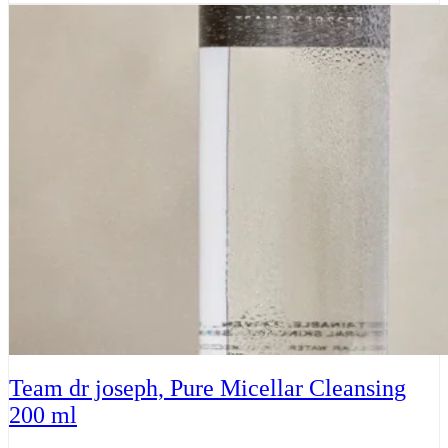
dr
joseph,
Rejuvenating
Eye
Cream
15
ml
antal
Team dr joseph, Pure Micellar Cleansing
200 ml