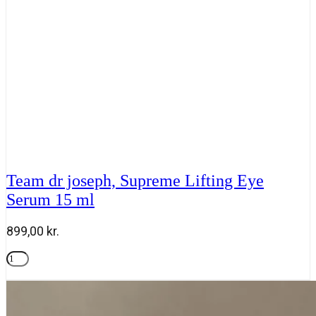
Team dr joseph, Supreme Lifting Eye
Serum 15 ml
899,00
kr.
Team
dr
Tilføj til kurv
joseph,
Supreme
Lifting