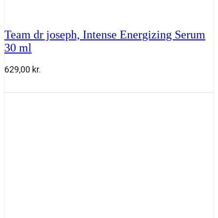
Team dr joseph, Intense Energizing Serum
30 ml
629,00
kr.
Team
Tilføj til kurv
dr
joseph,
Intense
Energizing
Serum
30
ml
antal