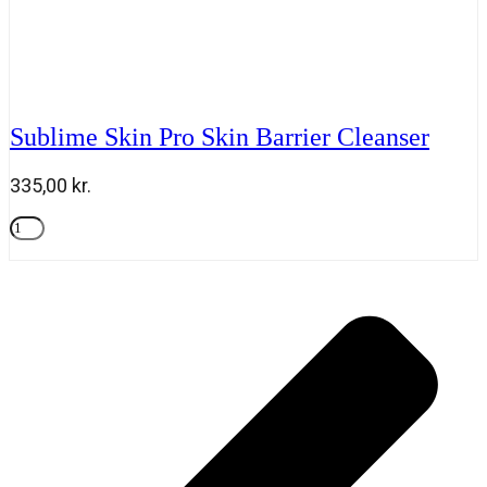
Sublime Skin Pro Skin Barrier Cleanser
335,00
kr.
Sublime
Skin
Tilføj til kurv
Pro
Skin
Barrier
Cleanser
antal