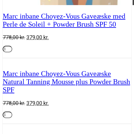
Marc inbane Choyez-Vous Gaveæske med
Perle de Soleil + Powder Brush SPF 50
Den
Den
778,00
kr.
379,00
kr.
oprindelige
aktuelle
Marc
pris
pris
inbane
Tilføj til kurv
var:
er:
Choyez-
778,00 kr..
379,00 kr..
Vous
Gaveæske
Marc inbane Choyez-Vous Gaveæske
med
Natural Tanning Mousse plus Powder Brush
Perle
de
SPF
Soleil
+
Powder
Den
Den
778,00
kr.
379,00
kr.
Brush
oprindelige
aktuelle
SPF
Marc
pris
pris
50
inbane
Tilføj til kurv
var:
er:
antal
Choyez-
778,00 kr..
379,00 kr..
Vous