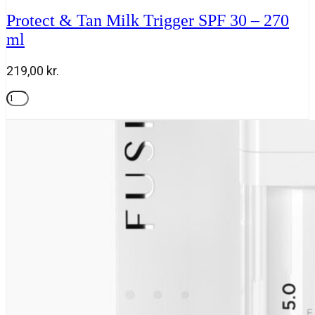
Spray
Protect & Tan Milk Trigger SPF 30 – 270
SPF
ml
50
-
150
219,00
kr.
ml
antal
Protect
&
Tilføj til kurv
Tan
Milk
Trigger
SPF
30
-
270
ml
antal