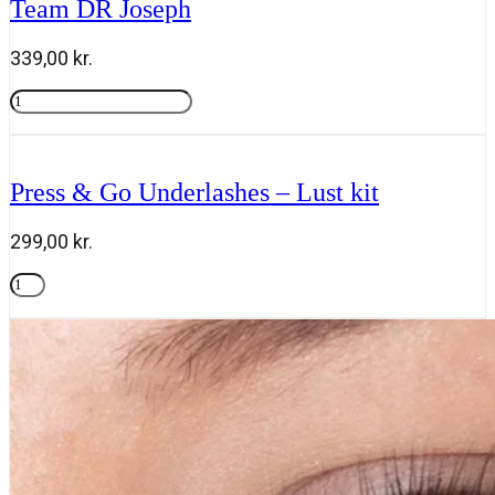
Team DR Joseph
joseph
antal
339,00
kr.
High
Protection
Tilføj til kurv
Sun
Cream
SPF
Press & Go Underlashes – Lust kit
30
50
ml,
299,00
kr.
Team
DR
Press
Joseph
&
Tilføj til kurv
antal
Go
Underlashes
-
Lust
kit
antal