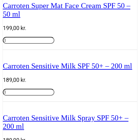
Gaveæske
Carroten Super Mat Face Cream SPF 50 –
Natural
50 ml
Tanning
Mousse
plus
199,00
kr.
Powder
Brush
Carroten
SPF
Super
Tilføj til kurv
antal
Mat
Face
Cream
Carroten Sensitive Milk SPF 50+ – 200 ml
SPF
50
-
189,00
kr.
50
ml
Carroten
antal
Sensitive
Tilføj til kurv
Milk
SPF
50+
Carroten Sensitive Milk Spray SPF 50+ –
-
200 ml
200
ml
antal