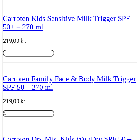
On
KIDS
Protect
Carroten Kids Sensitive Milk Trigger SPF
SPF
50+ – 270 ml
50+
50
ml
219,00
kr.
antal
Carroten
Kids
Tilføj til kurv
Sensitive
Milk
Trigger
Carroten Family Face & Body Milk Trigger
SPF
SPF 50 – 270 ml
50+
-
270
219,00
kr.
ml
antal
Carroten
Family
Tilføj til kurv
Face
&
Body
Carroten Dry Mist Kids Wet/Dry SPF 50 –