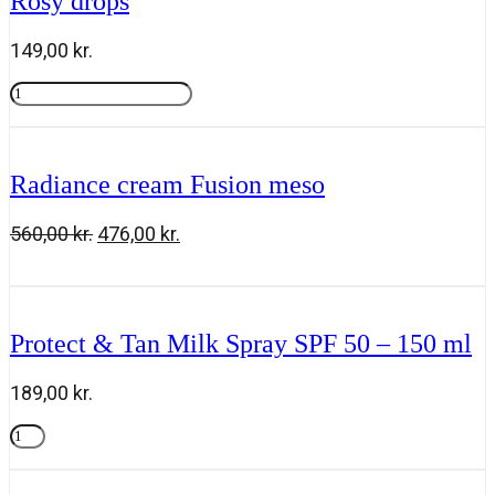
Rosy drops
149,00
kr.
Rosy
drops
Tilføj til kurv
antal
Radiance cream Fusion meso
Den
Den
560,00
kr.
476,00
kr.
oprindelige
aktuelle
Radiance
Tilføj til kurv
pris
pris
cream
var:
er:
Fusion
560,00 kr..
476,00 kr..
meso
Protect & Tan Milk Spray SPF 50 – 150 ml
antal
189,00
kr.
Protect
&
Tilføj til kurv
Tan
Milk