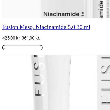
Fusion Meso, Niacinamide 5.0 30 ml
Den
Den
425,00
kr.
361,00
kr.
oprindelige
aktuelle
Fusion
pris
pris
Meso,
Tilføj til kurv
var:
er:
Niacinamide
425,00 kr..
361,00 kr..
5.0
30
ml
antal