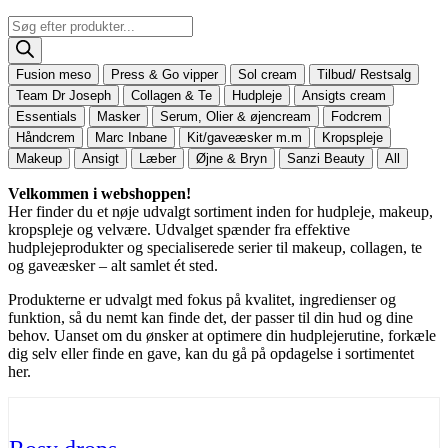
Products
search
Fusion meso
Press & Go vipper
Sol cream
Tilbud/ Restsalg
Team Dr Joseph
Collagen & Te
Hudpleje
Ansigts cream
Essentials
Masker
Serum, Olier & øjencream
Fodcrem
Håndcrem
Marc Inbane
Kit/gaveæsker m.m
Kropspleje
Makeup
Ansigt
Læber
Øjne & Bryn
Sanzi Beauty
All
Velkommen i webshoppen!
Her finder du et nøje udvalgt sortiment inden for hudpleje, makeup,
kropspleje og velvære. Udvalget spænder fra effektive
hudplejeprodukter og specialiserede serier til makeup, collagen, te
og gaveæsker – alt samlet ét sted.
Produkterne er udvalgt med fokus på kvalitet, ingredienser og
funktion, så du nemt kan finde det, der passer til din hud og dine
behov. Uanset om du ønsker at optimere din hudplejerutine, forkæle
dig selv eller finde en gave, kan du gå på opdagelse i sortimentet
her.