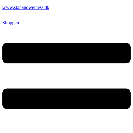
www.skinandwelness.dk
Shoppen