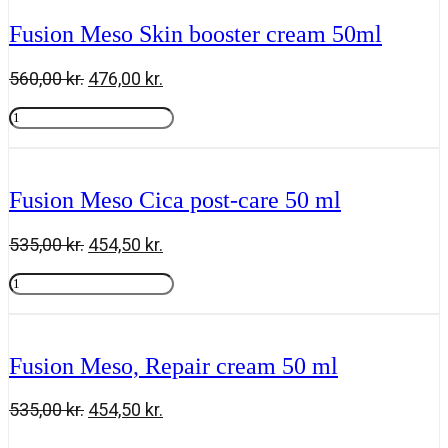
lift
cream
Fusion Meso Skin booster cream 50ml
50ml
antal
Den
Den
560,00
kr.
476,00
kr.
oprindelige
aktuelle
Fusion
pris
pris
Meso
Tilføj til kurv
var:
er:
Skin
560,00 kr..
476,00 kr..
booster
cream
Fusion Meso Cica post-care 50 ml
50ml
antal
Den
Den
535,00
kr.
454,50
kr.
oprindelige
aktuelle
Fusion
pris
pris
Meso
Tilføj til kurv
var:
er:
Cica
535,00 kr..
454,50 kr..
post-
care
Fusion Meso, Repair cream 50 ml
50
ml
antal
Den
Den
535,00
kr.
454,50
kr.
oprindelige
aktuelle
Fusion
Tilføj til kurv