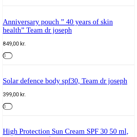
med
Tilføj til kurv
Gua
Sha
fra
Anniversary pouch ” 40 years of skin
Roen
health” Team dr joseph
antal
849,00
kr.
Anniversary
pouch
Tilføj til kurv
"
40
years
Solar defence body spf30, Team dr joseph
of
skin
health"
399,00
kr.
Team
dr
Solar
joseph
defence
Tilføj til kurv
antal
body
spf30,
Team
High Protection Sun Cream SPF 30 50 ml,
dr