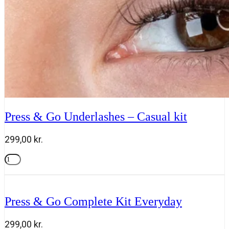
Press & Go Underlashes – Casual kit
299,00
kr.
Press
&
Tilføj til kurv
Go
Underlashes
-
Press & Go Complete Kit Everyday
Casual
kit
antal
299,00
kr.