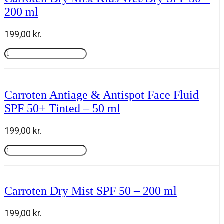
Milk
200 ml
Trigger
SPF
50
199,00
kr.
-
270
Carroten
ml
Dry
Tilføj til kurv
antal
Mist
Kids
Wet/Dry
Carroten Antiage & Antispot Face Fluid
SPF
SPF 50+ Tinted – 50 ml
50
-
200
199,00
kr.
ml
antal
Carroten
Antiage
Tilføj til kurv
&
Antispot
Face
Carroten Dry Mist SPF 50 – 200 ml
Fluid
SPF
50+
199,00
kr.
Tinted