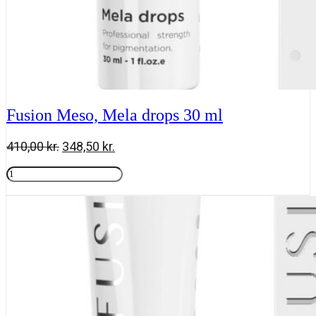
Fusion Meso, Mela drops 30 ml
Den
Den
410,00
kr.
348,50
kr.
oprindelige
aktuelle
Fusion
pris
pris
Meso,
Tilføj til kurv
var:
er:
Mela
410,00 kr..
348,50 kr..
drops
30
ml
antal