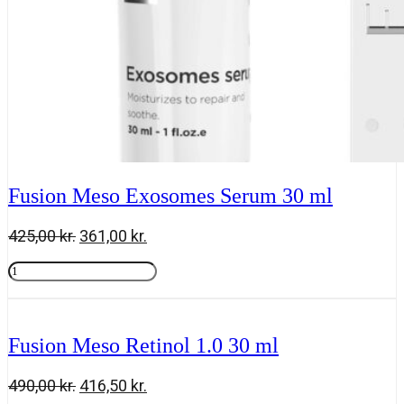
Fusion Meso Exosomes Serum 30 ml
Den
Den
425,00
kr.
361,00
kr.
oprindelige
aktuelle
Fusion
pris
pris
Meso
Tilføj til kurv
var:
er:
Exosomes
425,00 kr..
361,00 kr..
Serum
30
Fusion Meso Retinol 1.0 30 ml
ml
antal
Den
Den
490,00
kr.
416,50
kr.
oprindelige
aktuelle