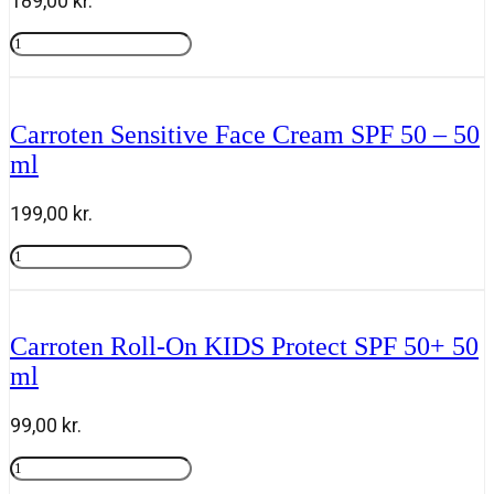
189,00
kr.
Carroten
Sensitive
Tilføj til kurv
Milk
Spray
SPF
Carroten Sensitive Face Cream SPF 50 – 50
50+
ml
-
200
ml
199,00
kr.
antal
Carroten
Sensitive
Tilføj til kurv
Face
Cream
SPF
Carroten Roll-On KIDS Protect SPF 50+ 50
50
ml
-
50
ml
99,00
kr.
antal
Carroten
Roll-
Tilføj til kurv