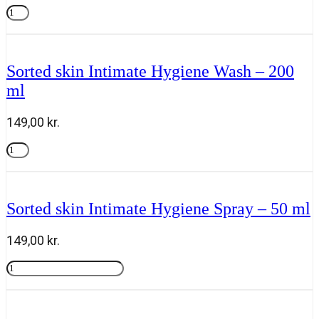
-
Carroten
50
Dry
Tilføj til kurv
ml
Mist
antal
SPF
50
Sorted skin Intimate Hygiene Wash – 200
-
ml
200
ml
antal
149,00
kr.
Sorted
skin
Tilføj til kurv
Intimate
Hygiene
Wash
Sorted skin Intimate Hygiene Spray – 50 ml
-
200
ml
149,00
kr.
antal
Sorted
skin
Tilføj til kurv
Intimate
Hygiene
Spray