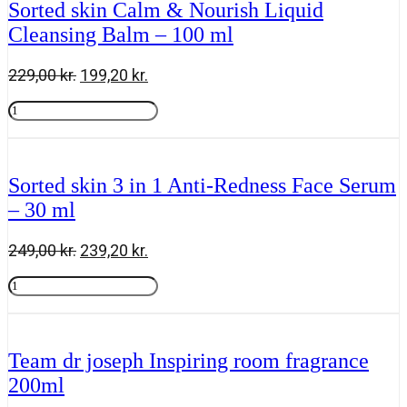
Sorted skin Calm & Nourish Liquid
-
Cleansing Balm – 100 ml
50
ml
antal
Den
Den
229,00
kr.
199,20
kr.
oprindelige
aktuelle
Sorted
pris
pris
skin
Tilføj til kurv
var:
er:
Calm
229,00 kr..
199,20 kr..
&
Nourish
Sorted skin 3 in 1 Anti-Redness Face Serum
Liquid
– 30 ml
Cleansing
Balm
-
Den
Den
249,00
kr.
239,20
kr.
100
oprindelige
aktuelle
ml
Sorted
pris
pris
antal
skin
Tilføj til kurv
var:
er:
3
249,00 kr..
239,20 kr..
in
1
Team dr joseph Inspiring room fragrance
Anti-
200ml
Redness
Face